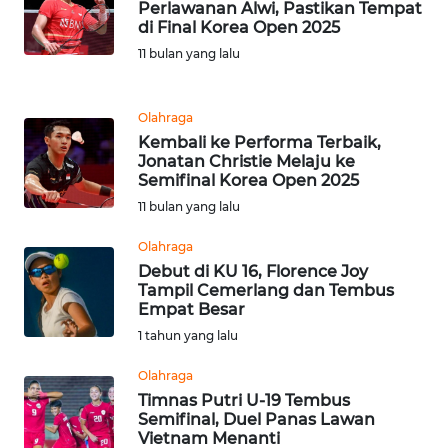
Perlawanan Alwi, Pastikan Tempat
di Final Korea Open 2025
KARIR
11 bulan yang lalu
DISCLAIMER
Olahraga
Kembali ke Performa Terbaik,
Wahana
Jonatan Christie Melaju ke
News
Semifinal Korea Open 2025
Regional
11 bulan yang lalu
WN
Olahraga
SUMUT
Debut di KU 16, Florence Joy
Tampil Cemerlang dan Tembus
Empat Besar
WN
1 tahun yang lalu
JAKARTA
Olahraga
WN
Timnas Putri U-19 Tembus
JABAR
Semifinal, Duel Panas Lawan
Vietnam Menanti