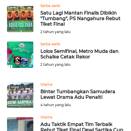
Serba-serbi
WN
Satu Lagi Mantan Finalis Dibikin
SERAMBI
"Tumbang", PS Nangahure Rebut
Tiket Final
WN
2 tahun yang lalu
JAMBI
Serba-serbi
Lolos Semifinal, Metro Muda dan
WN
Schalke Cetak Rekor
SULTRA
2 tahun yang lalu
WN
NTB
Utama
Binter Tumbangkan Samudera
WN
Lewat Drama Adu Penalti
SULTENG
4 tahun yang lalu
Utama
WN
SULBAR
Adu Taktik Empat Tim Terbaik
Rebut Tiket Final Dewi Sartika Cup