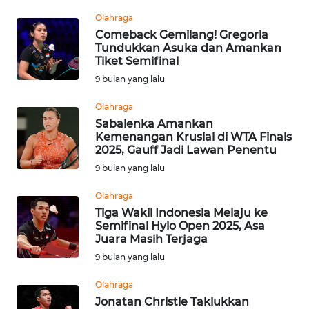
Informasi
Olahraga
Comeback Gemilang! Gregoria
INDEKS
Tundukkan Asuka dan Amankan
BERITA
Tiket Semifinal
9 bulan yang lalu
KONTAK
KAMI
Olahraga
Sabalenka Amankan
Kemenangan Krusial di WTA Finals
INFO
2025, Gauff Jadi Lawan Penentu
IKLAN
9 bulan yang lalu
TENTANG
Olahraga
KAMI
Tiga Wakil Indonesia Melaju ke
Semifinal Hylo Open 2025, Asa
Juara Masih Terjaga
PEDOMAN
MEDIA
9 bulan yang lalu
SIBER
Olahraga
Jonatan Christie Taklukkan
REDAKSI