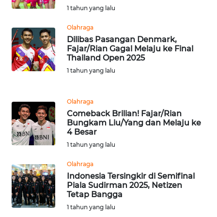
WN
1 tahun yang lalu
BANTEN
Olahraga
Dilibas Pasangan Denmark,
WN
Fajar/Rian Gagal Melaju ke Final
NTT
Thailand Open 2025
1 tahun yang lalu
WN
KEPRI
Olahraga
Comeback Brilian! Fajar/Rian
WN
Bungkam Liu/Yang dan Melaju ke
PAPUA
4 Besar
1 tahun yang lalu
WN
PAPUA
Olahraga
BARAT
Indonesia Tersingkir di Semifinal
Piala Sudirman 2025, Netizen
Tetap Bangga
WN
RIAU
1 tahun yang lalu