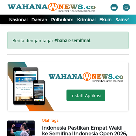
Nasional
Daerah
Polhukam
Kriminal
Ekuin
Sains-Te
WAHANA
Tutup
TV
Berita dengan tagar
#babak-semifinal
NASIONAL
DAERAH
POLHUKAM
Install Aplikasi
KRIMINAL
Olahraga
EKUIN
Indonesia Pastikan Empat Wakil
ke Semifinal Indonesia Open 2026,