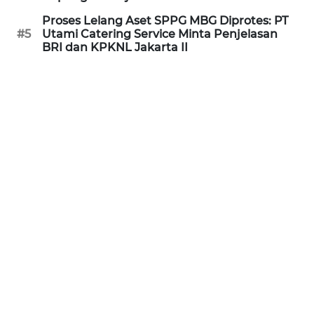
WN
Proses Lelang Aset SPPG MBG Diprotes: PT
KALTARA
#5
Utami Catering Service Minta Penjelasan
BRI dan KPKNL Jakarta II
WN
KALSEL
WN
KALTIM
WN
SULSEL
WN
GORONTALO
WN
SULUT