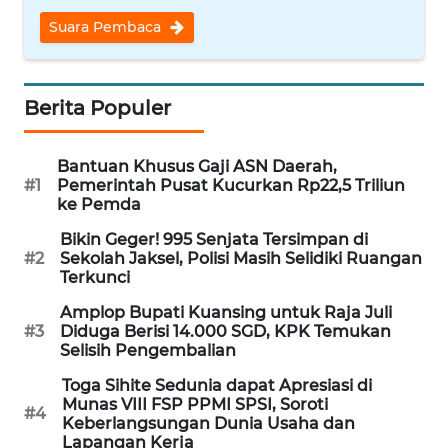
WN
Suara Pembaca
NUSANTARA
WN
Berita Populer
JOGJA
Bantuan Khusus Gaji ASN Daerah,
WN
#1
Pemerintah Pusat Kucurkan Rp22,5 Triliun
JATIM
ke Pemda
Bikin Geger! 995 Senjata Tersimpan di
WN
#2
Sekolah Jaksel, Polisi Masih Selidiki Ruangan
BALI
Terkunci
Amplop Bupati Kuansing untuk Raja Juli
WN
#3
Diduga Berisi 14.000 SGD, KPK Temukan
KALBAR
Selisih Pengembalian
Toga Sihite Sedunia dapat Apresiasi di
WN
Munas VIII FSP PPMI SPSI, Soroti
#4
KALTENG
Keberlangsungan Dunia Usaha dan
Lapangan Kerja