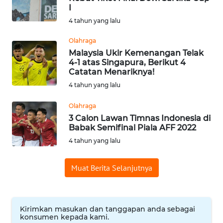
I
WN
4 tahun yang lalu
BABEL
Olahraga
WN
Malaysia Ukir Kemenangan Telak
SUMBAR
4-1 atas Singapura, Berikut 4
Catatan Menariknya!
4 tahun yang lalu
WN
SUMSEL
Olahraga
3 Calon Lawan Timnas Indonesia di
WN
Babak Semifinal Piala AFF 2022
BENGKULU
4 tahun yang lalu
WN
Muat Berita Selanjutnya
LAMPUNG
WN
Kirimkan masukan dan tanggapan anda sebagai
JATENG
konsumen kepada kami.