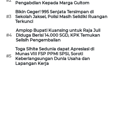
#2
Informasi
Pengabdian Kepada Marga Gultom
Bikin Geger! 995 Senjata Tersimpan di
INDEKS
#3
Sekolah Jaksel, Polisi Masih Selidiki Ruangan
BERITA
Terkunci
Amplop Bupati Kuansing untuk Raja Juli
KONTAK
#4
Diduga Berisi 14.000 SGD, KPK Temukan
KAMI
Selisih Pengembalian
Toga Sihite Sedunia dapat Apresiasi di
INFO
Munas VIII FSP PPMI SPSI, Soroti
IKLAN
#5
Keberlangsungan Dunia Usaha dan
Lapangan Kerja
TENTANG
KAMI
PEDOMAN
MEDIA
SIBER
REDAKSI