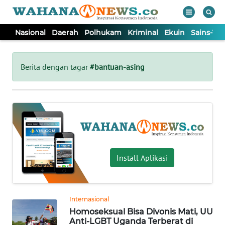
Nasional
Daerah
Polhukam
Kriminal
Ekuin
Sains-Te
WAHANA
Tutup
TV
Berita dengan tagar
#bantuan-asing
NASIONAL
DAERAH
POLHUKAM
Install Aplikasi
KRIMINAL
Internasional
EKUIN
Homoseksual Bisa Divonis Mati, UU
Anti-LGBT Uganda Terberat di