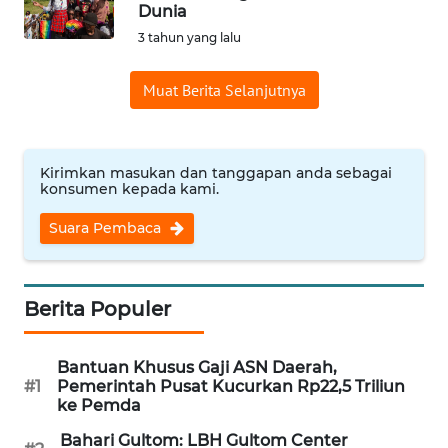
SAINS-TEKNO
Dunia
3 tahun yang lalu
KESEHATAN
Muat Berita Selanjutnya
INTERNASIONAL
Kirimkan masukan dan tanggapan anda sebagai
SERBA-SERBI
konsumen kepada kami.
Suara Pembaca
PENDIDIKAN
OLAHRAGA
Berita Populer
OPINI
Bantuan Khusus Gaji ASN Daerah,
#1
Pemerintah Pusat Kucurkan Rp22,5 Triliun
EDITORIAL
ke Pemda
Bahari Gultom: LBH Gultom Center