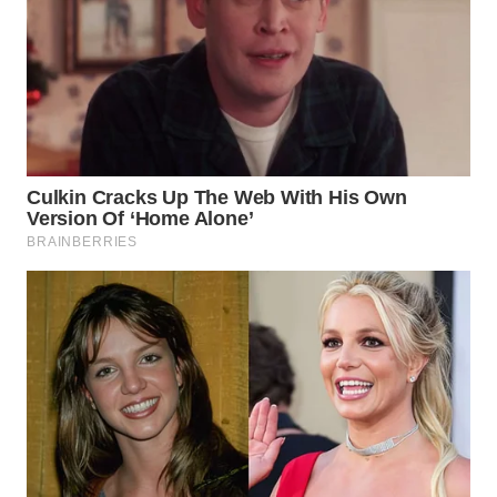
WN
TAPANULI
SELATAN
WN
TANJUNG
LESUNG
WN
KARO
WN
SIMALUNGUN
WN
LABUHANBATU
WN