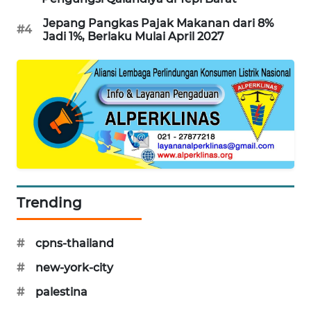
PORTAL
Jepang Pangkas Pajak Makanan dari 8%
KONSUMEN
#4
Jadi 1%, Berlaku Mulai April 2027
FORWAMKI
ALPERKLINAS
FORJASIDA
TAMBANG
NEWS
Trending
SITUNGIR
NEWS
#
cpns-thailand
#
new-york-city
SIDIKALANG
#
palestina
NEWS