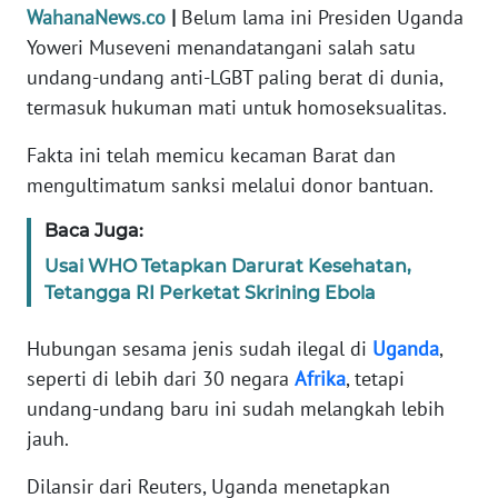
Informasi
WahanaNews.co
|
Belum lama ini Presiden Uganda
Yoweri Museveni menandatangani salah satu
INDEKS
undang-undang anti-LGBT paling berat di dunia,
BERITA
termasuk hukuman mati untuk homoseksualitas.
KONTAK
Fakta ini telah memicu kecaman Barat dan
KAMI
mengultimatum sanksi melalui donor bantuan.
INFO
Baca Juga:
IKLAN
Usai WHO Tetapkan Darurat Kesehatan,
Tetangga RI Perketat Skrining Ebola
TENTANG
KAMI
Hubungan sesama jenis sudah ilegal di
Uganda
,
seperti di lebih dari 30 negara
Afrika
, tetapi
PEDOMAN
undang-undang baru ini sudah melangkah lebih
MEDIA
SIBER
jauh.
Dilansir dari Reuters, Uganda menetapkan
REDAKSI