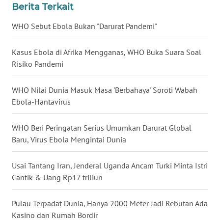
Berita Terkait
WN
BABEL
WHO Sebut Ebola Bukan "Darurat Pandemi"
WN
Kasus Ebola di Afrika Mengganas, WHO Buka Suara Soal
SUMBAR
Risiko Pandemi
WN
WHO Nilai Dunia Masuk Masa 'Berbahaya' Soroti Wabah
SUMSEL
Ebola-Hantavirus
WN
WHO Beri Peringatan Serius Umumkan Darurat Global
BENGKULU
Baru, Virus Ebola Mengintai Dunia
WN
Usai Tantang Iran, Jenderal Uganda Ancam Turki Minta Istri
LAMPUNG
Cantik & Uang Rp17 triliun
WN
Pulau Terpadat Dunia, Hanya 2000 Meter Jadi Rebutan Ada
JATENG
Kasino dan Rumah Bordir