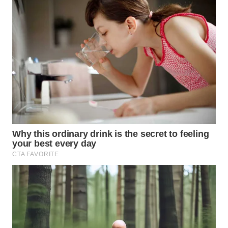
Wahana
Media
Group
WAHANA
NEWS
WAHANA
TANI
WAHANA
ADVOKAT
WAHANA
INFRASTRUKTUR
WAHANA
KONSUMEN