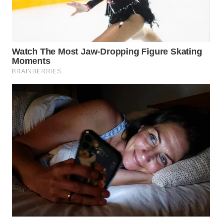
WN
PRIANGAN
TIMUR
WN
SEMARANG
WN
SOLO
WN
BOROBUDUR
WN
MADURA
WN
SURABAYA