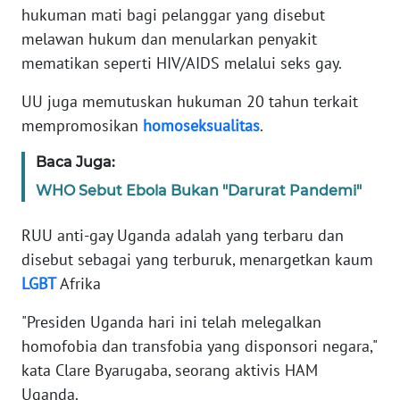
hukuman mati bagi pelanggar yang disebut
melawan hukum dan menularkan penyakit
KARIR
mematikan seperti HIV/AIDS melalui seks gay.
DISCLAIMER
UU juga memutuskan hukuman 20 tahun terkait
mempromosikan
homoseksualitas
.
Wahana
News
Baca Juga:
Regional
WHO Sebut Ebola Bukan "Darurat Pandemi"
WN
RUU anti-gay Uganda adalah yang terbaru dan
SUMUT
disebut sebagai yang terburuk, menargetkan kaum
LGBT
Afrika
WN
JAKARTA
"Presiden Uganda hari ini telah melegalkan
homofobia dan transfobia yang disponsori negara,"
WN
JABAR
kata Clare Byarugaba, seorang aktivis HAM
Uganda.