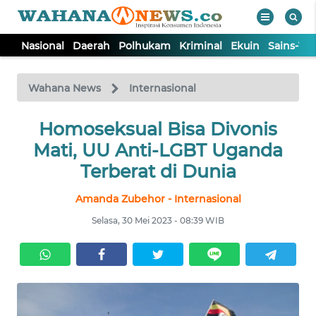
Nasional
Daerah
Polhukam
Kriminal
Ekuin
Sains-Te
WAHANA
Tutup
TV
Wahana News
Internasional
NASIONAL
Homoseksual Bisa Divonis
Mati, UU Anti-LGBT Uganda
DAERAH
Terberat di Dunia
Amanda Zubehor - Internasional
POLHUKAM
Selasa, 30 Mei 2023 - 08:39 WIB
KRIMINAL
EKUIN