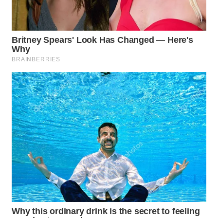
TAPANULI
TENGAH
WN DELI
SERDANG
WN
TEBING
TINGGI
WN
PAKPAK
WN
KARAWANG
WN
BEKASI