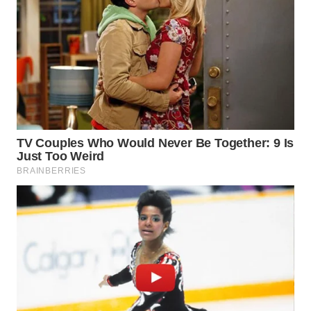
WN
INDRAMAYU
WN
KUNINGAN
WN
MAJALENGKA
WN
SUBANG
WN
SUKABUMI
WN
PURWAKARTA