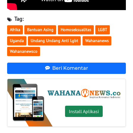
WN
SERAMBI
Tag:
Afrika
Bantuan Asing
Homoseksualitas
LGBT
WN
JAMBI
Uganda
Undang Undang Anti Lgbt
Wahananews
Wahananewsco
WN
SULTRA
Beri Komentar
WN
NTB
WN
SULTENG
Install Aplikasi
WN
SULBAR