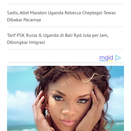
WN
Sadis, Atlet Maraton Uganda Rebecca Cheptegei Tewas
NUSANTARA
Dibakar Pacarnya
WN
Tarif PSK Rusia & Uganda di Bali Rp6 Juta per Jam,
JOGJA
Dibongkar Imigrasi
WN
JATIM
WN
BALI
WN
KALBAR
WN
KALTENG