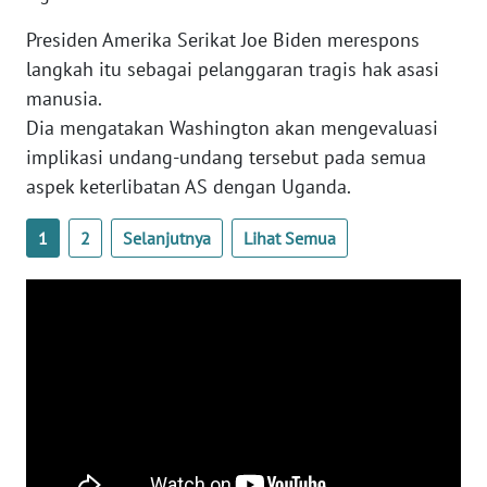
WN
Presiden Amerika Serikat Joe Biden merespons
BANTEN
langkah itu sebagai pelanggaran tragis hak asasi
manusia.
WN
NTT
Dia mengatakan Washington akan mengevaluasi
implikasi undang-undang tersebut pada semua
WN
aspek keterlibatan AS dengan Uganda.
KEPRI
1
2
Selanjutnya
Lihat Semua
WN
PAPUA
WN
PAPUA
BARAT
WN
RIAU