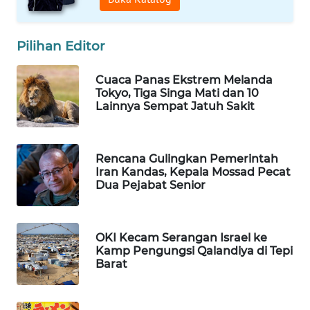
WAHANA
SPORT
Pilihan Editor
WAHANA
Cuaca Panas Ekstrem Melanda
UMKM
Tokyo, Tiga Singa Mati dan 10
Lainnya Sempat Jatuh Sakit
WAHANA
SELEB
Rencana Gulingkan Pemerintah
WAHANA
Iran Kandas, Kepala Mossad Pecat
Dua Pejabat Senior
PERSONA
WAHANA
OTOMOTIF
OKI Kecam Serangan Israel ke
Kamp Pengungsi Qalandiya di Tepi
Barat
WAHANA
HEALTH