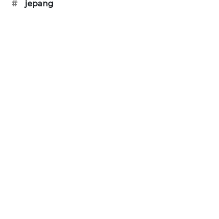
#
jepang
SIBARAGAS
NEWS
METRO
SIANTAR
NEWS
METRO
MEDAN
NEWS
METRO
JAKARTA
NEWS
KRT
NEWS