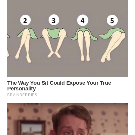
WN
MALUKU
WN
MALUT
WN
DAIRI
WN
DANAU
TOBA
WN
NIAS
WN
LANGKAT