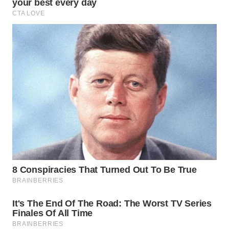
WN
BOGOR
WN
DEPOK
WN
TAPANULI
UTARA
WN
SAMOSIR
WN
PADANG
LAWAS