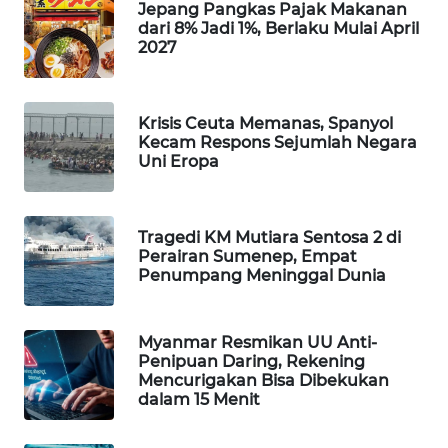
Jepang Pangkas Pajak Makanan
WAHANA
dari 8% Jadi 1%, Berlaku Mulai April
DESA
2027
WISATA
LAPAK
Krisis Ceuta Memanas, Spanyol
WAHANA
Kecam Respons Sejumlah Negara
Uni Eropa
Wahana
Network
Tragedi KM Mutiara Sentosa 2 di
Perairan Sumenep, Empat
KONSUMEN
Penumpang Meninggal Dunia
LISTRIK
MASYARAKAT
Myanmar Resmikan UU Anti-
KELISTRIKAN
Penipuan Daring, Rekening
Mencurigakan Bisa Dibekukan
dalam 15 Menit
WALINKI
ID