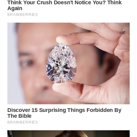
WN
NATUNA
WN
BINTAN
WN
MANDALIKA
WN
LIKUPANG
WN
LABUANBAJO
WN
BORNEO