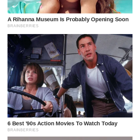
WN
KALTARA
WN
KALSEL
WN
KALTIM
WN
SULSEL
WN
GORONTALO
WN
SULUT