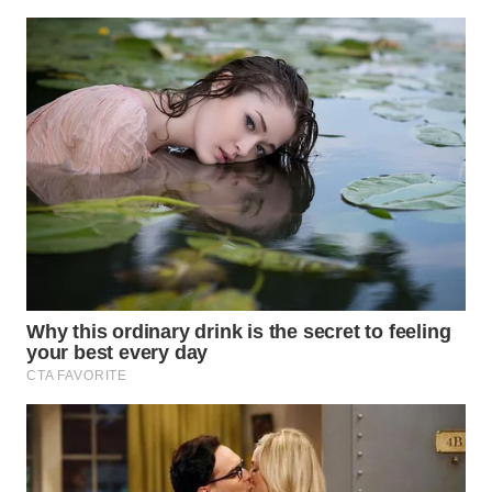
WN
SUMEDANG
WN
CIANJUR
WN
KEPULAUAN
SERIBU
WN
TANGERANG
WN
BINJAI
WN
CIREBON