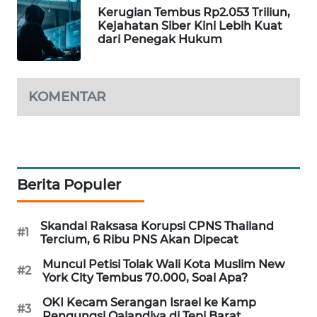
Kerugian Tembus Rp2.053 Triliun,
MAWAKA
Kejahatan Siber Kini Lebih Kuat
ID
dari Penegak Hukum
MARTABAT
NET
KOMENTAR
PLN
WATCH
MKLI
Berita Populer
LPKKI
Skandal Raksasa Korupsi CPNS Thailand
#1
Tercium, 6 Ribu PNS Akan Dipecat
LKKI
Muncul Petisi Tolak Wali Kota Muslim New
#2
York City Tembus 70.000, Soal Apa?
KOPEKLIN
OKI Kecam Serangan Israel ke Kamp
#3
Pengungsi Qalandiya di Tepi Barat