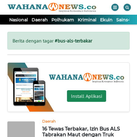
Nasional
Daerah
Polhukam
Kriminal
Ekuin
Sains-Te
WAHANA
Tutup
TV
Berita dengan tagar
#bus-als-terbakar
NASIONAL
DAERAH
POLHUKAM
Install Aplikasi
KRIMINAL
Daerah
EKUIN
16 Tewas Terbakar, Izin Bus ALS
Tabrakan Maut dengan Truk