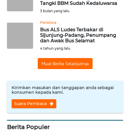
SAINS-TEKNO
Tangki BBM Sudah Kedaluwarsa
3 bulan yang lalu
KESEHATAN
Peristiwa
Bus ALS Ludes Terbakar di
Sijunjung-Padang, Penumpang
INTERNASIONAL
dan Awak Bus Selamat
4 tahun yang lalu
SERBA-SERBI
Muat Berita Selanjutnya
PENDIDIKAN
OLAHRAGA
Kirimkan masukan dan tanggapan anda sebagai
konsumen kepada kami.
OPINI
Suara Pembaca
EDITORIAL
Berita Populer