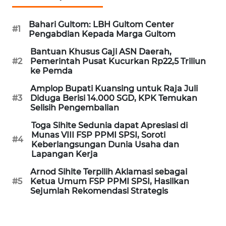
Informasi
Bahari Gultom: LBH Gultom Center
INDEKS
#1
Pengabdian Kepada Marga Gultom
BERITA
Bantuan Khusus Gaji ASN Daerah,
#2
Pemerintah Pusat Kucurkan Rp22,5 Triliun
KONTAK
ke Pemda
KAMI
Amplop Bupati Kuansing untuk Raja Juli
#3
Diduga Berisi 14.000 SGD, KPK Temukan
INFO
Selisih Pengembalian
IKLAN
Toga Sihite Sedunia dapat Apresiasi di
Munas VIII FSP PPMI SPSI, Soroti
TENTANG
#4
Keberlangsungan Dunia Usaha dan
KAMI
Lapangan Kerja
Arnod Sihite Terpilih Aklamasi sebagai
PEDOMAN
#5
Ketua Umum FSP PPMI SPSI, Hasilkan
MEDIA
Sejumlah Rekomendasi Strategis
SIBER
REDAKSI