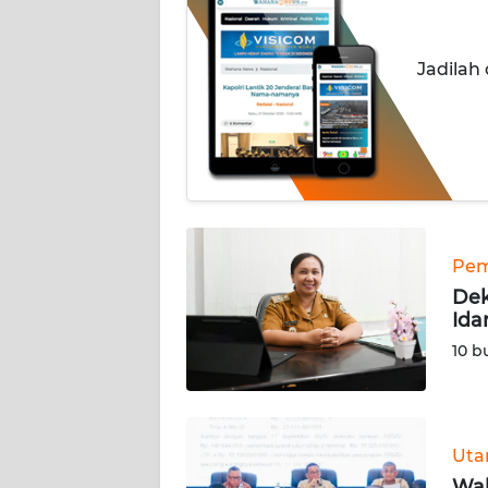
INDEKS
BERITA
Jadilah
KONTAK
KAMI
INFO
IKLAN
TENTANG
Pem
KAMI
Dek
Ida
PEDOMAN
10 b
MEDIA
SIBER
REDAKSI
Ut
Wak