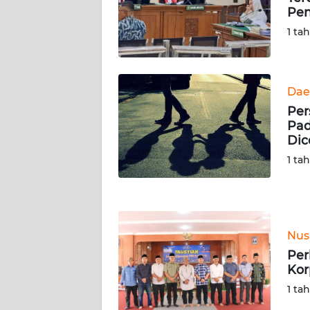
SERAMBI
Pen
1 ta
WN
JAMBI
Dae
WN
Per
SULTRA
Pad
Dic
WN
1 ta
NTB
WN
SULTENG
Nus
WN
Per
SULBAR
Kor
1 ta
WN