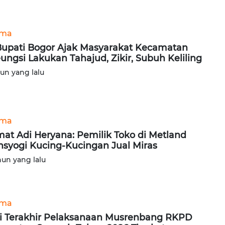
ama
Bupati Bogor Ajak Masyarakat Kecamatan
eungsi Lakukan Tahajud, Zikir, Subuh Keliling
hun yang lalu
ama
at Adi Heryana: Pemilik Toko di Metland
nsyogi Kucing-Kucingan Jual Miras
hun yang lalu
ama
i Terakhir Pelaksanaan Musrenbang RKPD