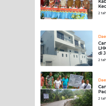
Kab
NUSANTARA
Kec
2 ta
WN
JOGJA
WN
Dae
JATIM
Cam
LHK
WN
di 
BALI
2 ta
WN
KALBAR
Dae
WN
Cam
KALTENG
Pad
2 ta
WN