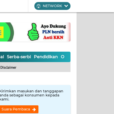
NETWORK
al
Serba-serbi
Pendidikan
Olahraga
Opini
Editoria
Disclaimer
Kirimkan masukan dan tanggapan
anda sebagai konsumen kepada
kami.
Suara Pembaca