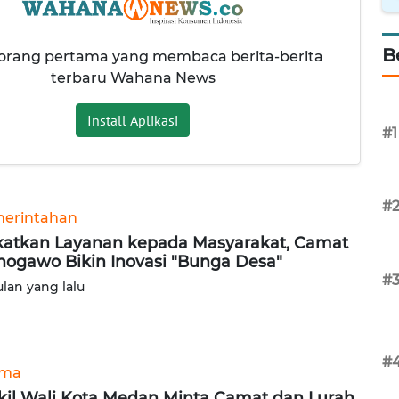
B
 orang pertama yang membaca berita-berita
terbaru Wahana News
Install Aplikasi
#1
#
erintahan
atkan Layanan kepada Masyarakat, Camat
nogawo Bikin Inovasi "Bunga Desa"
#
ulan yang lalu
#
ama
il Wali Kota Medan Minta Camat dan Lurah