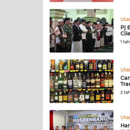
BABEL
WN
Ut
SUMBAR
Pj 
Cil
WN
1 ta
SUMSEL
WN
BENGKULU
Ut
Cam
WN
Tra
LAMPUNG
2 ta
WN
JATENG
Ut
Har
WN