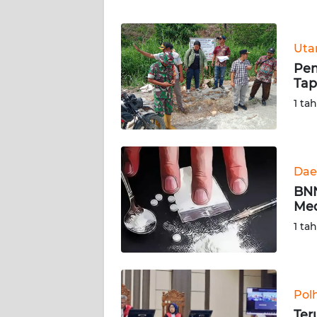
WN
Ut
NTT
Pem
Tap
WN
KEPRI
1 ta
WN
PAPUA
Dae
BNN
WN
Med
PAPUA
BARAT
1 ta
WN
RIAU
Pol
WN
Ter