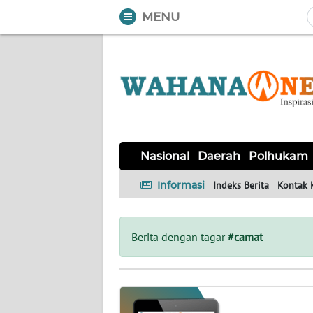
MENU
WAHANA
Tutup
TV
NASIONAL
DAERAH
POLHUKAM
KRIMINAL
EKUIN
SAINS-
KESEHATAN
INTERNASIONAL
Nasional
Daerah
Polhukam
TEKNO
Informasi
Indeks Berita
Kontak 
SERBA-
PENDIDIKAN
OLAHRAGA
OPINI
SERBI
Berita dengan tagar
#camat
EDITORIAL
Informasi