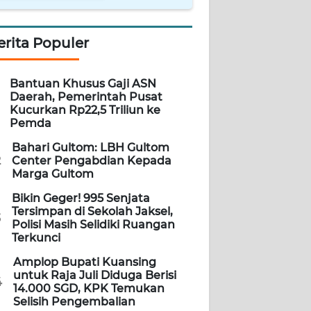
erita Populer
Bantuan Khusus Gaji ASN
Daerah, Pemerintah Pusat
Kucurkan Rp22,5 Triliun ke
Pemda
Bahari Gultom: LBH Gultom
2
Center Pengabdian Kepada
Marga Gultom
Bikin Geger! 995 Senjata
Tersimpan di Sekolah Jaksel,
3
Polisi Masih Selidiki Ruangan
Terkunci
Amplop Bupati Kuansing
untuk Raja Juli Diduga Berisi
4
14.000 SGD, KPK Temukan
Selisih Pengembalian