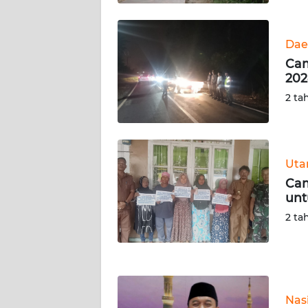
KALTARA
WN
Dae
KALSEL
Cam
202
WN
2 ta
KALTIM
WN
SULSEL
Ut
Cam
WN
unt
GORONTALO
2 ta
WN
SULUT
WN
Nas
MALUKU