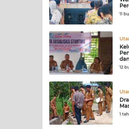
KARIR
Per
11 b
DISCLAIMER
Wahana
News
Ut
Regional
Kel
Pen
WN
dan
SUMUT
12 b
WN
JAKARTA
Ut
Dra
WN
Mas
JABAR
1 ta
WN
BANTEN