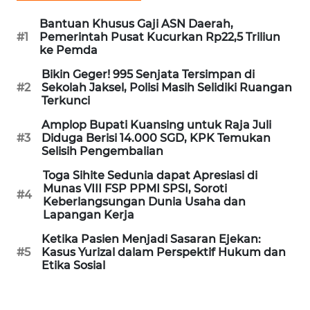
Bantuan Khusus Gaji ASN Daerah,
KARIR
#1
Pemerintah Pusat Kucurkan Rp22,5 Triliun
ke Pemda
DISCLAIMER
Bikin Geger! 995 Senjata Tersimpan di
#2
Sekolah Jaksel, Polisi Masih Selidiki Ruangan
Terkunci
Wahana
News
Amplop Bupati Kuansing untuk Raja Juli
Regional
#3
Diduga Berisi 14.000 SGD, KPK Temukan
Selisih Pengembalian
WN
Toga Sihite Sedunia dapat Apresiasi di
SUMUT
Munas VIII FSP PPMI SPSI, Soroti
#4
Keberlangsungan Dunia Usaha dan
Lapangan Kerja
WN
JAKARTA
Ketika Pasien Menjadi Sasaran Ejekan:
#5
Kasus Yurizal dalam Perspektif Hukum dan
Etika Sosial
WN
JABAR