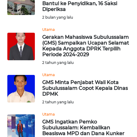
SAINS-TEKNO
Bantul ke Penyidikan, 16 Saksi
Diperiksa
2 bulan yang lalu
KESEHATAN
Utama
Gerakan Mahasiswa Subulussalam
INTERNASIONAL
(GMS) Sampaikan Ucapan Selamat
Kepada Anggota DPRK Terpilih
SERBA-SERBI
Periode 2024-2029
2 tahun yang lalu
PENDIDIKAN
Utama
GMS Minta Penjabat Wali Kota
Subulussalam Copot Kepala Dinas
OLAHRAGA
DPMK
2 tahun yang lalu
OPINI
Utama
GMS Ingatkan Pemko
EDITORIAL
Subulussalam: Kembalikan
Beasiswa MPD dan Dana Kunker