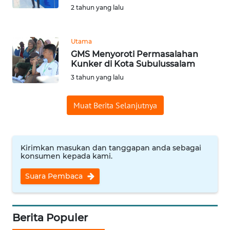
Informasi
2 tahun yang lalu
INDEKS
BERITA
Utama
GMS Menyoroti Permasalahan
Kunker di Kota Subulussalam
KONTAK
KAMI
3 tahun yang lalu
INFO
Muat Berita Selanjutnya
IKLAN
TENTANG
Kirimkan masukan dan tanggapan anda sebagai
KAMI
konsumen kepada kami.
Suara Pembaca
PEDOMAN
MEDIA
SIBER
Berita Populer
REDAKSI