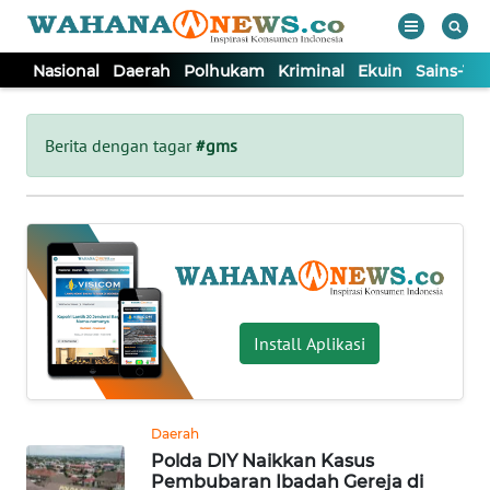
Nasional
Daerah
Polhukam
Kriminal
Ekuin
Sains-Te
WAHANA
Tutup
TV
Berita dengan tagar
#gms
NASIONAL
DAERAH
POLHUKAM
Install Aplikasi
KRIMINAL
Daerah
EKUIN
Polda DIY Naikkan Kasus
Pembubaran Ibadah Gereja di