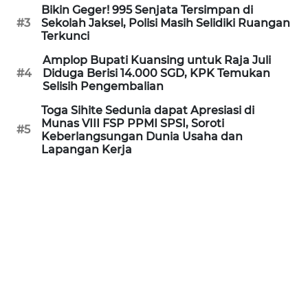
Bikin Geger! 995 Senjata Tersimpan di
#3
Sekolah Jaksel, Polisi Masih Selidiki Ruangan
WN
Terkunci
SERAMBI
Amplop Bupati Kuansing untuk Raja Juli
#4
Diduga Berisi 14.000 SGD, KPK Temukan
WN
Selisih Pengembalian
JAMBI
Toga Sihite Sedunia dapat Apresiasi di
Munas VIII FSP PPMI SPSI, Soroti
WN
#5
Keberlangsungan Dunia Usaha dan
SULTRA
Lapangan Kerja
WN
NTB
WN
SULTENG
WN
SULBAR