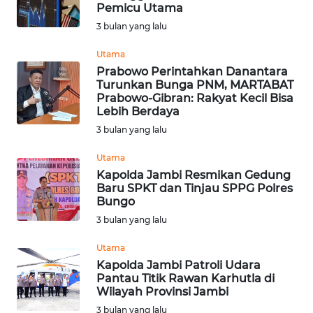
SAINS-TEKNO
Pemicu Utama
3 bulan yang lalu
KESEHATAN
Utama
Prabowo Perintahkan Danantara
Turunkan Bunga PNM, MARTABAT
INTERNASIONAL
Prabowo-Gibran: Rakyat Kecil Bisa
Lebih Berdaya
SERBA-SERBI
3 bulan yang lalu
Utama
PENDIDIKAN
Kapolda Jambi Resmikan Gedung
Baru SPKT dan Tinjau SPPG Polres
Bungo
OLAHRAGA
3 bulan yang lalu
OPINI
Utama
Kapolda Jambi Patroli Udara
Pantau Titik Rawan Karhutla di
EDITORIAL
Wilayah Provinsi Jambi
3 bulan yang lalu