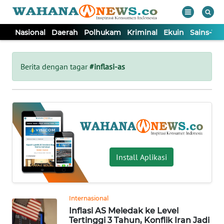
Nasional
Daerah
Polhukam
Kriminal
Ekuin
Sains-Te
WAHANA
Tutup
TV
Berita dengan tagar
#inflasi-as
NASIONAL
DAERAH
POLHUKAM
Install Aplikasi
KRIMINAL
Internasional
EKUIN
Inflasi AS Meledak ke Level
Tertinggi 3 Tahun, Konflik Iran Jadi