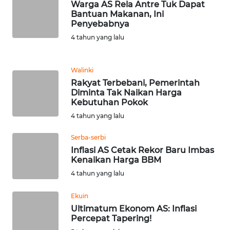
Warga AS Rela Antre Tuk Dapat
Bantuan Makanan, Ini
Penyebabnya
KARIR
4 tahun yang lalu
DISCLAIMER
Walinki
Wahana
Rakyat Terbebani, Pemerintah
News
Diminta Tak Naikan Harga
Regional
Kebutuhan Pokok
4 tahun yang lalu
WN
SUMUT
Serba-serbi
Inflasi AS Cetak Rekor Baru Imbas
Kenaikan Harga BBM
WN
JAKARTA
4 tahun yang lalu
Ekuin
WN
Ultimatum Ekonom AS: Inflasi
JABAR
Percepat Tapering!