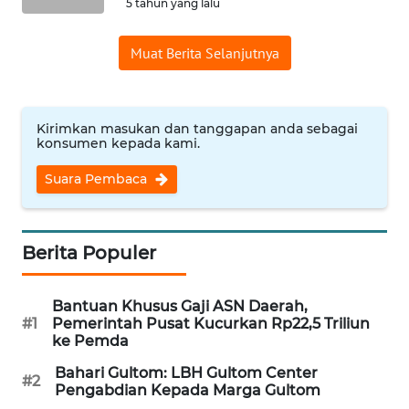
5 tahun yang lalu
WN
BANTEN
Muat Berita Selanjutnya
WN
NTT
Kirimkan masukan dan tanggapan anda sebagai
konsumen kepada kami.
WN
KEPRI
Suara Pembaca
WN
PAPUA
Berita Populer
WN
PAPUA
Bantuan Khusus Gaji ASN Daerah,
#1
Pemerintah Pusat Kucurkan Rp22,5 Triliun
BARAT
ke Pemda
WN
Bahari Gultom: LBH Gultom Center
#2
Pengabdian Kepada Marga Gultom
RIAU