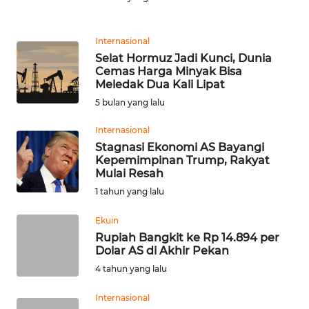
Informasi
INDEKS
Internasional
BERITA
Selat Hormuz Jadi Kunci, Dunia
Cemas Harga Minyak Bisa
Meledak Dua Kali Lipat
KONTAK
KAMI
5 bulan yang lalu
Internasional
INFO
Stagnasi Ekonomi AS Bayangi
IKLAN
Kepemimpinan Trump, Rakyat
Mulai Resah
TENTANG
1 tahun yang lalu
KAMI
Ekuin
Rupiah Bangkit ke Rp 14.894 per
PEDOMAN
Dolar AS di Akhir Pekan
MEDIA
SIBER
4 tahun yang lalu
Internasional
REDAKSI