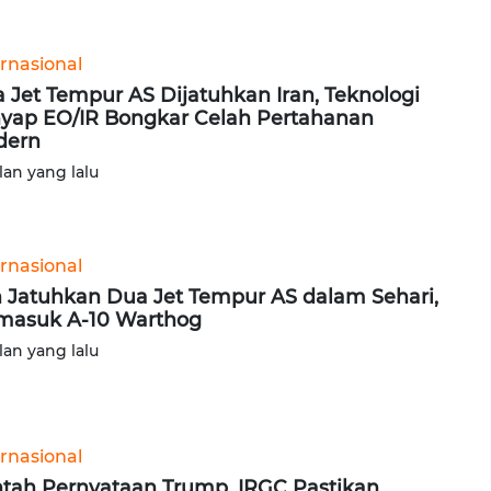
ernasional
 Jet Tempur AS Dijatuhkan Iran, Teknologi
yap EO/IR Bongkar Celah Pertahanan
dern
lan yang lalu
ernasional
n Jatuhkan Dua Jet Tempur AS dalam Sehari,
masuk A-10 Warthog
lan yang lalu
ernasional
tah Pernyataan Trump, IRGC Pastikan