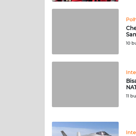
KALTARA
WN
Pol
KALSEL
Che
Sam
WN
10 b
KALTIM
WN
SULSEL
Int
Bis
WN
NAT
GORONTALO
11 b
WN
SULUT
WN
Int
MALUKU