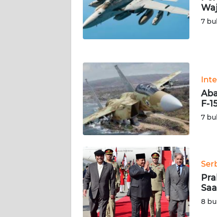
NUSANTARA
Waj
7 bu
WN
JOGJA
WN
JATIM
Int
Aba
WN
F-15
BALI
7 bu
WN
KALBAR
Ser
WN
Pra
KALTENG
Saa
8 bu
WN