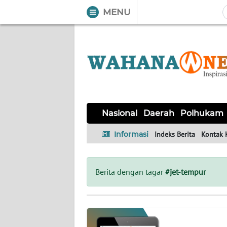
MENU
WAHANA
Tutup
TV
NASIONAL
DAERAH
POLHUKAM
KRIMINAL
EKUIN
SAINS-
KESEHATAN
INTERNASIONAL
Nasional
Daerah
Polhukam
TEKNO
Informasi
Indeks Berita
Kontak 
SERBA-
PENDIDIKAN
OLAHRAGA
OPINI
SERBI
Berita dengan tagar
#jet-tempur
EDITORIAL
Informasi