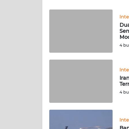
WN
Int
NTT
Dua
Sen
WN
Mo
KEPRI
4 bu
WN
PAPUA
Int
Ira
WN
Ter
PAPUA
BARAT
4 bu
WN
RIAU
Int
WN
Ban