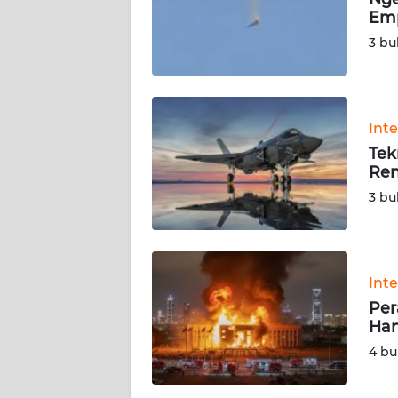
KARIR
Emp
3 bu
DISCLAIMER
Wahana
News
Int
Regional
Tek
Ren
WN
3 bu
SUMUT
WN
JAKARTA
Int
Per
WN
Han
JABAR
4 bu
WN
BANTEN