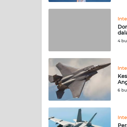
BABEL
WN
Int
SUMBAR
Dom
dal
WN
4 bu
SUMSEL
WN
BENGKULU
Int
Kes
WN
Ang
LAMPUNG
6 bu
WN
JATENG
Int
WN
Per