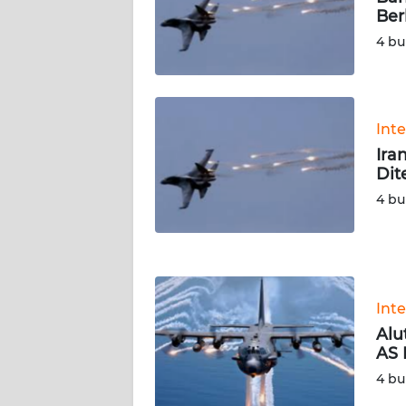
SERAMBI
Ber
4 bu
WN
JAMBI
WN
Int
SULTRA
Ira
Dit
WN
4 bu
NTB
WN
SULTENG
Int
WN
Alu
SULBAR
AS 
4 bu
WN