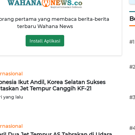
B
 orang pertama yang membaca berita-berita
terbaru Wahana News
Install Aplikasi
#1
#
ernasional
onesia Ikut Andil, Korea Selatan Sukses
taskan Jet Tempur Canggih KF-21
ri yang lalu
#
ernasional
#
ri! Dua Jet Tempur AS Tabrakan di Udara,