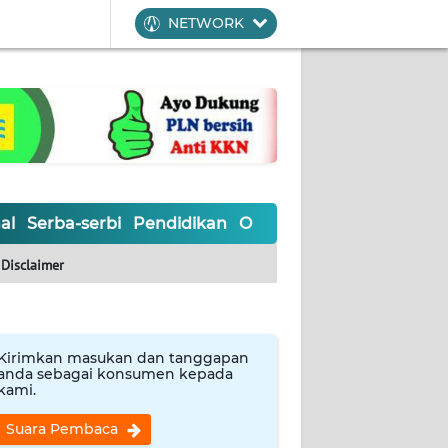
NETWORK
al
Serba-serbi
Pendidikan
Olahraga
Opini
Editoria
Disclaimer
Kirimkan masukan dan tanggapan
anda sebagai konsumen kepada
kami.
Suara Pembaca