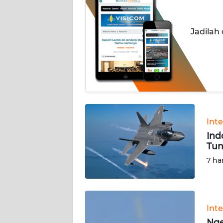
INDEKS
BERITA
Jadilah
KONTAK
KAMI
INFO
IKLAN
TENTANG
Int
KAMI
Ind
Tun
PEDOMAN
7 ha
MEDIA
SIBER
REDAKSI
Int
Nge