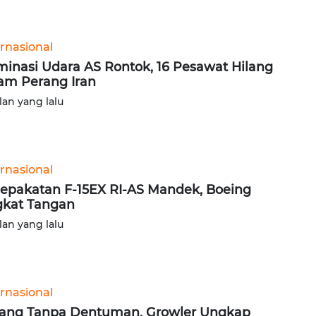
ernasional
inasi Udara AS Rontok, 16 Pesawat Hilang
am Perang Iran
lan yang lalu
ernasional
epakatan F-15EX RI-AS Mandek, Boeing
kat Tangan
lan yang lalu
ernasional
ang Tanpa Dentuman, Growler Ungkap