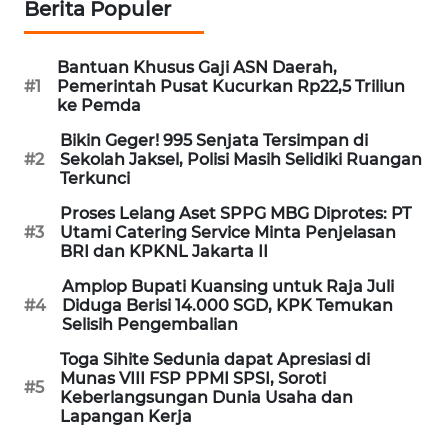
Berita Populer
Informasi
INDEKS
Bantuan Khusus Gaji ASN Daerah,
BERITA
#1
Pemerintah Pusat Kucurkan Rp22,5 Triliun
ke Pemda
KONTAK
Bikin Geger! 995 Senjata Tersimpan di
KAMI
#2
Sekolah Jaksel, Polisi Masih Selidiki Ruangan
Terkunci
INFO
Proses Lelang Aset SPPG MBG Diprotes: PT
IKLAN
#3
Utami Catering Service Minta Penjelasan
BRI dan KPKNL Jakarta II
TENTANG
Amplop Bupati Kuansing untuk Raja Juli
KAMI
#4
Diduga Berisi 14.000 SGD, KPK Temukan
Selisih Pengembalian
PEDOMAN
Toga Sihite Sedunia dapat Apresiasi di
MEDIA
Munas VIII FSP PPMI SPSI, Soroti
#5
SIBER
Keberlangsungan Dunia Usaha dan
Lapangan Kerja
REDAKSI