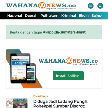
Nasional
Daerah
Polhukam
Kriminal
Ekuin
Sains-Te
WAHANA
Tutup
TV
Berita dengan tagar
#kapolda-sumatera-barat
NASIONAL
DAERAH
POLHUKAM
Install Aplikasi
KRIMINAL
Nusantara
EKUIN
Diduga Jadi Ladang Pungli,
Poltekpel Sumbar Disorot: