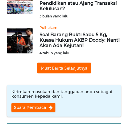
SAINS-TEKNO
Pendidikan atau Ajang Transaksi
Kelulusan?
3 bulan yang lalu
KESEHATAN
Polhukam
Soal Barang Bukti Sabu 5 Kg,
INTERNASIONAL
Kuasa Hukum AKBP Doddy: Nanti
Akan Ada Kejutan!
SERBA-SERBI
4 tahun yang lalu
PENDIDIKAN
Muat Berita Selanjutnya
OLAHRAGA
Kirimkan masukan dan tanggapan anda sebagai
konsumen kepada kami.
OPINI
Suara Pembaca
EDITORIAL