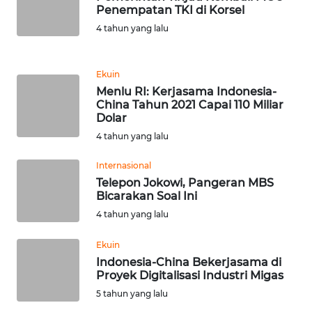
Penempatan TKI di Korsel
4 tahun yang lalu
KARIR
DISCLAIMER
Ekuin
Menlu RI: Kerjasama Indonesia-
China Tahun 2021 Capai 110 Miliar
Wahana
Dolar
News
Regional
4 tahun yang lalu
Internasional
WN
Telepon Jokowi, Pangeran MBS
SUMUT
Bicarakan Soal Ini
4 tahun yang lalu
WN
JAKARTA
Ekuin
Indonesia-China Bekerjasama di
WN
Proyek Digitalisasi Industri Migas
JABAR
5 tahun yang lalu