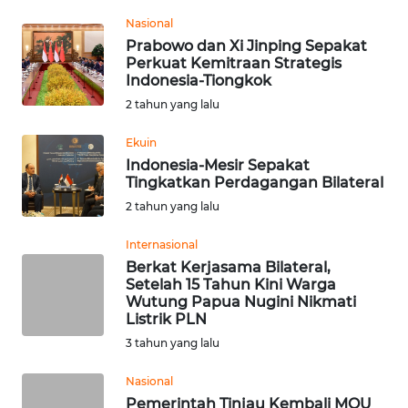
Informasi
Nasional
Prabowo dan Xi Jinping Sepakat
INDEKS
Perkuat Kemitraan Strategis
BERITA
Indonesia-Tiongkok
2 tahun yang lalu
KONTAK
KAMI
Ekuin
Indonesia-Mesir Sepakat
INFO
Tingkatkan Perdagangan Bilateral
IKLAN
2 tahun yang lalu
Internasional
TENTANG
Berkat Kerjasama Bilateral,
KAMI
Setelah 15 Tahun Kini Warga
Wutung Papua Nugini Nikmati
PEDOMAN
Listrik PLN
MEDIA
3 tahun yang lalu
SIBER
Nasional
REDAKSI
Pemerintah Tinjau Kembali MOU