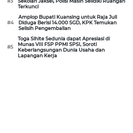
#3
Sekolah Jaksel, Polisi Masih Selidiki Ruangan
Terkunci
WN
SERAMBI
Amplop Bupati Kuansing untuk Raja Juli
#4
Diduga Berisi 14.000 SGD, KPK Temukan
Selisih Pengembalian
WN
JAMBI
Toga Sihite Sedunia dapat Apresiasi di
Munas VIII FSP PPMI SPSI, Soroti
#5
Keberlangsungan Dunia Usaha dan
WN
Lapangan Kerja
SULTRA
WN
NTB
WN
SULTENG
WN
SULBAR