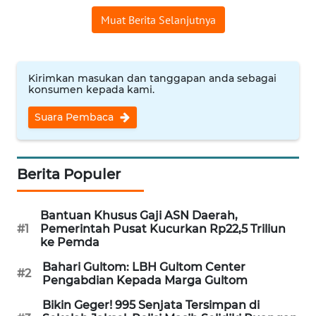
WN
Muat Berita Selanjutnya
BANTEN
WN
Kirimkan masukan dan tanggapan anda sebagai
NTT
konsumen kepada kami.
WN
Suara Pembaca
KEPRI
WN
Berita Populer
PAPUA
Bantuan Khusus Gaji ASN Daerah,
WN
#1
Pemerintah Pusat Kucurkan Rp22,5 Triliun
PAPUA
ke Pemda
BARAT
Bahari Gultom: LBH Gultom Center
#2
Pengabdian Kepada Marga Gultom
WN
RIAU
Bikin Geger! 995 Senjata Tersimpan di