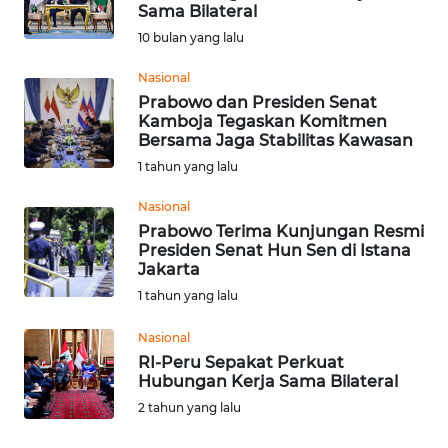
SAINS-TEKNO
Sama Bilateral
10 bulan yang lalu
KESEHATAN
Nasional
Prabowo dan Presiden Senat
Kamboja Tegaskan Komitmen
INTERNASIONAL
Bersama Jaga Stabilitas Kawasan
1 tahun yang lalu
SERBA-SERBI
Nasional
Prabowo Terima Kunjungan Resmi
PENDIDIKAN
Presiden Senat Hun Sen di Istana
Jakarta
OLAHRAGA
1 tahun yang lalu
Nasional
OPINI
RI-Peru Sepakat Perkuat
Hubungan Kerja Sama Bilateral
EDITORIAL
2 tahun yang lalu