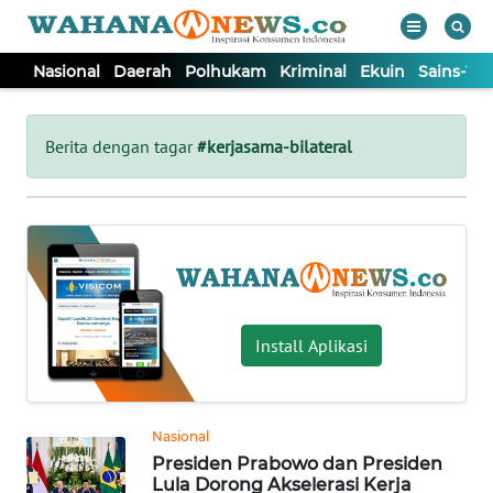
Nasional
Daerah
Polhukam
Kriminal
Ekuin
Sains-Te
WAHANA
Tutup
TV
Berita dengan tagar
#kerjasama-bilateral
NASIONAL
DAERAH
POLHUKAM
Install Aplikasi
KRIMINAL
Nasional
EKUIN
Presiden Prabowo dan Presiden
Lula Dorong Akselerasi Kerja