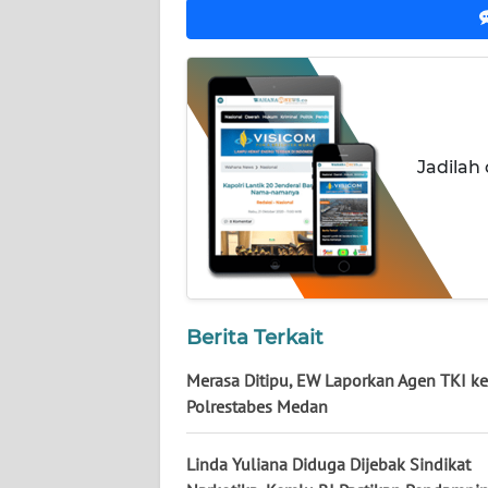
NUSANTARA
WN
JOGJA
WN
Jadilah
JATIM
WN
BALI
WN
KALBAR
Berita Terkait
Merasa Ditipu, EW Laporkan Agen TKI ke
WN
Polrestabes Medan
KALTENG
Linda Yuliana Diduga Dijebak Sindikat
WN