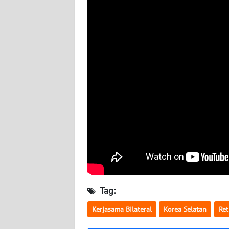
BABEL
WN
SUMBAR
WN
SUMSEL
WN
BENGKULU
WN
LAMPUNG
WN
Tag:
JATENG
Kerjasama Bilateral
Korea Selatan
Re
WN