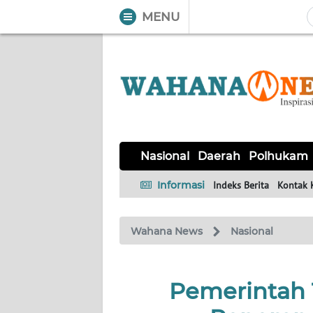
MENU
WAHANA
Tutup
TV
NASIONAL
DAERAH
POLHUKAM
KRIMINAL
EKUIN
SAINS-
KESEHATAN
INTERNASIONAL
Nasional
Daerah
Polhukam
TEKNO
Informasi
Indeks Berita
Kontak 
SERBA-
PENDIDIKAN
OLAHRAGA
OPINI
SERBI
Wahana News
Nasional
EDITORIAL
Pemerintah 
Informasi