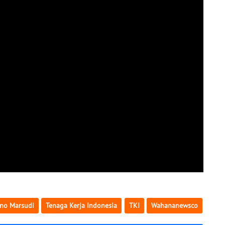
tno Marsudi
Tenaga Kerja Indonesia
TKI
Wahananewsco