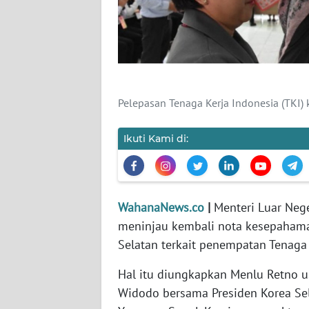
KARIR
DISCLAIMER
Wahana
News
Pelepasan Tenaga Kerja Indonesia (TKI)
Regional
Ikuti Kami di:
WN
SUMUT
WN
JAKARTA
WahanaNews.co
|
Menteri Luar Neg
meninjau kembali nota kesepahama
WN
Selatan terkait penempatan Tenaga 
JABAR
Hal itu diungkapkan Menlu Retno u
Widodo bersama Presiden Korea Sel
WN
BANTEN