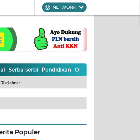
NETWORK
al
Serba-serbi
Pendidikan
Olahraga
Opini
Editoria
Disclaimer
erita Populer