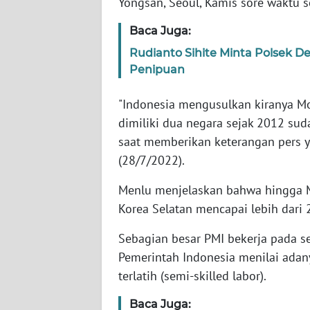
Yongsan, Seoul, Kamis sore waktu 
Baca Juga:
WN
NTT
Rudianto Sihite Minta Polsek D
Penipuan
WN
KEPRI
"Indonesia mengusulkan kiranya M
dimiliki dua negara sejak 2012 sud
WN
saat memberikan keterangan pers ya
PAPUA
(28/7/2022).
WN
Menlu menjelaskan bahwa hingga Ma
PAPUA
Korea Selatan mencapai lebih dari 
BARAT
Sebagian besar PMI bekerja pada sek
WN
Pemerintah Indonesia menilai ada
RIAU
terlatih (semi-skilled labor).
Baca Juga:
WN