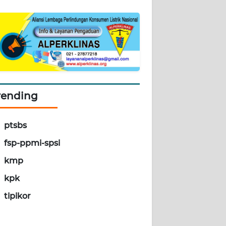
rending
ptsbs
fsp-ppmi-spsi
kmp
kpk
tipikor