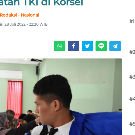
an TKI di Korsel
Redaksi - Nasional
#1
s, 28 Juli 2022 - 22:20 WIB
#
#
#
#