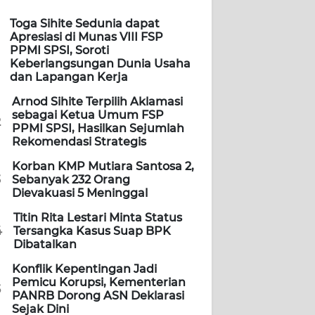
Toga Sihite Sedunia dapat
Apresiasi di Munas VIII FSP
PPMI SPSI, Soroti
Keberlangsungan Dunia Usaha
dan Lapangan Kerja
Arnod Sihite Terpilih Aklamasi
sebagai Ketua Umum FSP
2
PPMI SPSI, Hasilkan Sejumlah
Rekomendasi Strategis
Korban KMP Mutiara Santosa 2,
3
Sebanyak 232 Orang
Dievakuasi 5 Meninggal
Titin Rita Lestari Minta Status
4
Tersangka Kasus Suap BPK
Dibatalkan
Konflik Kepentingan Jadi
Pemicu Korupsi, Kementerian
5
PANRB Dorong ASN Deklarasi
Sejak Dini