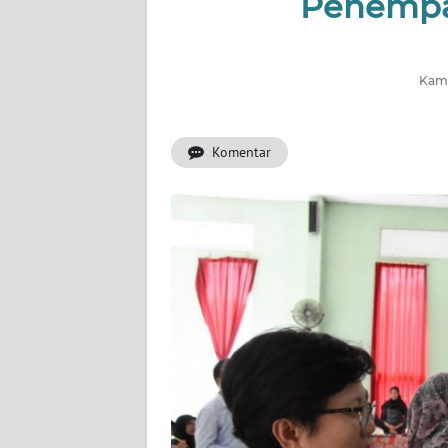
Penempat
INDEKS
BERITA
Kami
KONTAK
KAMI
Komentar
INFO
IKLAN
TENTANG
KAMI
PEDOMAN
MEDIA
SIBER
REDAKSI