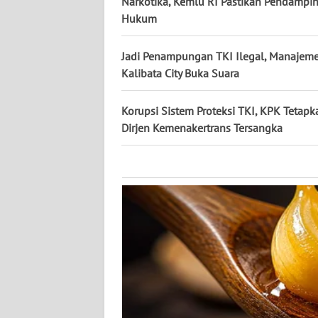
Narkotika, Kemlu RI Pastikan Pendampi
KALTARA
Hukum
WN
KALSEL
Jadi Penampungan TKI Ilegal, Manajem
Kalibata City Buka Suara
WN
KALTIM
Korupsi Sistem Proteksi TKI, KPK Tetapk
Dirjen Kemenakertrans Tersangka
WN
SULSEL
WN
GORONTALO
WN
SULUT
WN
MALUKU