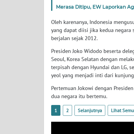
SERAMBI
Merasa Ditipu, EW Laporkan Ag
WN
Oleh karenanya, Indonesia mengus
JAMBI
yang dapat diisi jika kedua negar
berjalan sejak 2012.
WN
SULTRA
Presiden Joko Widodo beserta dele
Seoul, Korea Selatan dengan mela
WN
terpisah dengan Hyundai dan LG, se
NTB
yeol yang menjadi inti dari kunjung
WN
Pertemuan Jokowi dengan Presiden
SULTENG
dua negara itu bertemu.
WN
1
2
Selanjutnya
Lihat Sem
SULBAR
WN