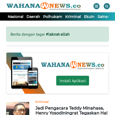
Nasional
Daerah
Polhukam
Kriminal
Ekuin
Sains-Te
WAHANA
Tutup
TV
Berita dengan tagar
#laknat-allah
NASIONAL
DAERAH
POLHUKAM
Install Aplikasi
KRIMINAL
Kriminal
EKUIN
Jadi Pengacara Teddy Minahasa,
Henry Yosodiningrat Tegaskan Hal