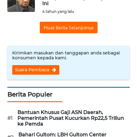
SAINS-TEKNO
Ini
4 tahun yang lalu
KESEHATAN
Muat Berita Selanjutnya
INTERNASIONAL
Kirimkan masukan dan tanggapan anda sebagai
SERBA-SERBI
konsumen kepada kami.
Suara Pembaca
PENDIDIKAN
OLAHRAGA
Berita Populer
OPINI
Bantuan Khusus Gaji ASN Daerah,
#1
Pemerintah Pusat Kucurkan Rp22,5 Triliun
EDITORIAL
ke Pemda
Bahari Gultom: LBH Gultom Center