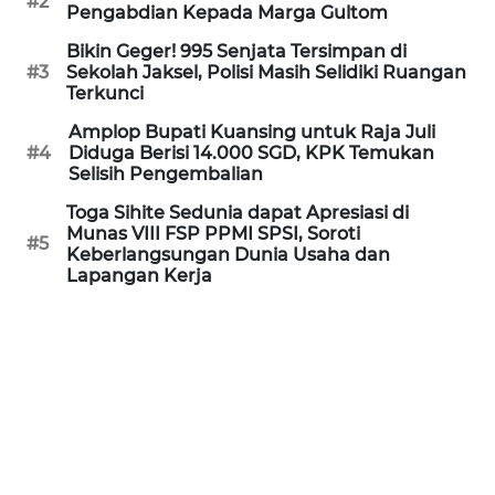
#2
Informasi
Pengabdian Kepada Marga Gultom
Bikin Geger! 995 Senjata Tersimpan di
INDEKS
#3
Sekolah Jaksel, Polisi Masih Selidiki Ruangan
BERITA
Terkunci
Amplop Bupati Kuansing untuk Raja Juli
KONTAK
#4
Diduga Berisi 14.000 SGD, KPK Temukan
KAMI
Selisih Pengembalian
Toga Sihite Sedunia dapat Apresiasi di
INFO
Munas VIII FSP PPMI SPSI, Soroti
IKLAN
#5
Keberlangsungan Dunia Usaha dan
Lapangan Kerja
TENTANG
KAMI
PEDOMAN
MEDIA
SIBER
REDAKSI