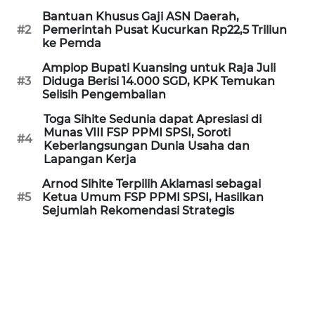
WN
Bantuan Khusus Gaji ASN Daerah,
BANTEN
#2
Pemerintah Pusat Kucurkan Rp22,5 Triliun
ke Pemda
WN
Amplop Bupati Kuansing untuk Raja Juli
NTT
#3
Diduga Berisi 14.000 SGD, KPK Temukan
Selisih Pengembalian
WN
Toga Sihite Sedunia dapat Apresiasi di
KEPRI
Munas VIII FSP PPMI SPSI, Soroti
#4
Keberlangsungan Dunia Usaha dan
Lapangan Kerja
WN
PAPUA
Arnod Sihite Terpilih Aklamasi sebagai
#5
Ketua Umum FSP PPMI SPSI, Hasilkan
Sejumlah Rekomendasi Strategis
WN
PAPUA
BARAT
WN
RIAU