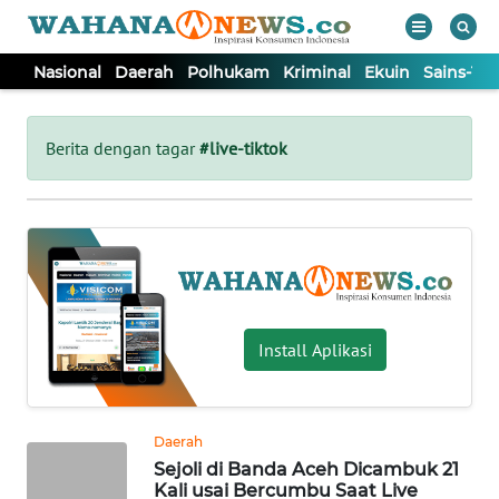
Nasional
Daerah
Polhukam
Kriminal
Ekuin
Sains-Te
WAHANA
Tutup
TV
Berita dengan tagar
#live-tiktok
NASIONAL
DAERAH
POLHUKAM
Install Aplikasi
KRIMINAL
Daerah
EKUIN
Sejoli di Banda Aceh Dicambuk 21
Kali usai Bercumbu Saat Live