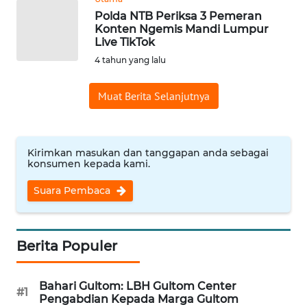
Polda NTB Periksa 3 Pemeran
Konten Ngemis Mandi Lumpur
KARIR
Live TikTok
4 tahun yang lalu
DISCLAIMER
Muat Berita Selanjutnya
Wahana
News
Regional
Kirimkan masukan dan tanggapan anda sebagai
konsumen kepada kami.
WN
SUMUT
Suara Pembaca
WN
JAKARTA
Berita Populer
WN
JABAR
Bahari Gultom: LBH Gultom Center
#1
Pengabdian Kepada Marga Gultom