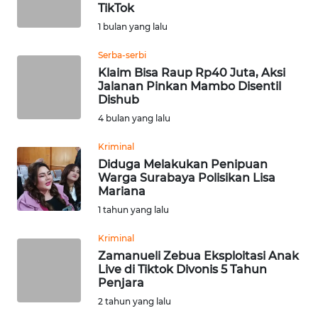
SAINS-TEKNO
TikTok
1 bulan yang lalu
KESEHATAN
Serba-serbi
Klaim Bisa Raup Rp40 Juta, Aksi
Jalanan Pinkan Mambo Disentil
INTERNASIONAL
Dishub
4 bulan yang lalu
SERBA-SERBI
Kriminal
Diduga Melakukan Penipuan
PENDIDIKAN
Warga Surabaya Polisikan Lisa
Mariana
OLAHRAGA
1 tahun yang lalu
Kriminal
OPINI
Zamanueli Zebua Eksploitasi Anak
Live di Tiktok Divonis 5 Tahun
Penjara
EDITORIAL
2 tahun yang lalu