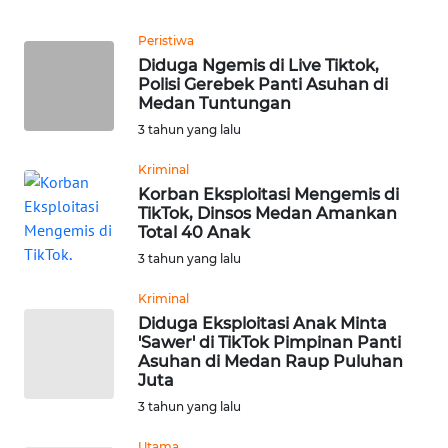
Informasi
Peristiwa
INDEKS
Diduga Ngemis di Live Tiktok,
BERITA
Polisi Gerebek Panti Asuhan di
Medan Tuntungan
KONTAK
3 tahun yang lalu
KAMI
Kriminal
Korban Eksploitasi Mengemis di
INFO
TikTok, Dinsos Medan Amankan
IKLAN
Total 40 Anak
3 tahun yang lalu
TENTANG
KAMI
Kriminal
Diduga Eksploitasi Anak Minta
'Sawer' di TikTok Pimpinan Panti
PEDOMAN
Asuhan di Medan Raup Puluhan
MEDIA
Juta
SIBER
3 tahun yang lalu
REDAKSI
Utama