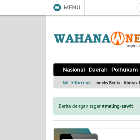
MENU
WAHANA
Tutup
TV
NASIONAL
DAERAH
POLHUKAM
KRIMINAL
EKUIN
SAINS-
KESEHATAN
INTERNASIONAL
Nasional
Daerah
Polhukam
TEKNO
Informasi
Indeks Berita
Kontak 
SERBA-
PENDIDIKAN
OLAHRAGA
OPINI
SERBI
Berita dengan tagar
#maling-sawit
EDITORIAL
Informasi