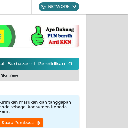
NETWORK
al
Serba-serbi
Pendidikan
Olahraga
Opini
Editoria
Disclaimer
Kirimkan masukan dan tanggapan
anda sebagai konsumen kepada
kami.
Suara Pembaca