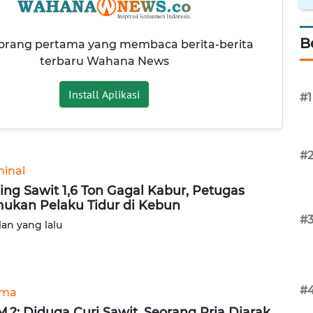
B
 orang pertama yang membaca berita-berita
terbaru Wahana News
Install Aplikasi
#1
#
minal
ing Sawit 1,6 Ton Gagal Kabur, Petugas
ukan Pelaku Tidur di Kebun
#
lan yang lalu
#
ama
,?: Diduga Curi Sawit, Seorang Pria Diarak