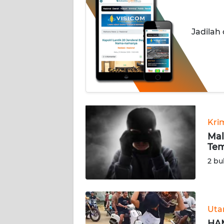
INDEKS
BERITA
Jadilah
KONTAK
KAMI
INFO
IKLAN
TENTANG
Kri
KAMI
Mal
Tem
PEDOMAN
2 bu
MEDIA
SIBER
REDAKSI
Ut
HAM