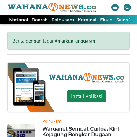
Nasional
Daerah
Polhukam
Kriminal
Ekuin
Sains-Te
WAHANA
Tutup
TV
Berita dengan tagar
#markup-anggaran
NASIONAL
DAERAH
POLHUKAM
Install Aplikasi
KRIMINAL
Polhukam
EKUIN
Warganet Sempat Curiga, Kini
Kejagung Bongkar Dugaan