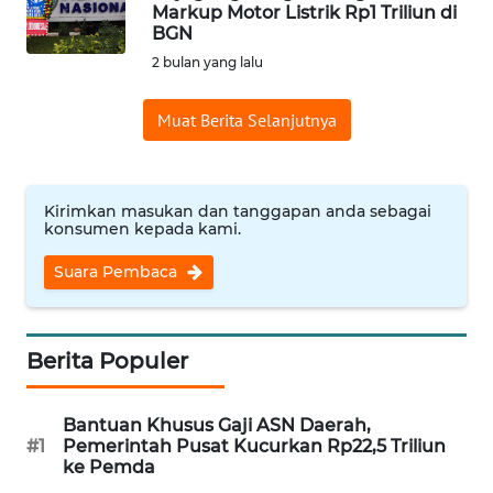
SAINS-TEKNO
Markup Motor Listrik Rp1 Triliun di
BGN
2 bulan yang lalu
KESEHATAN
Muat Berita Selanjutnya
INTERNASIONAL
SERBA-SERBI
Kirimkan masukan dan tanggapan anda sebagai
konsumen kepada kami.
PENDIDIKAN
Suara Pembaca
OLAHRAGA
Berita Populer
OPINI
Bantuan Khusus Gaji ASN Daerah,
EDITORIAL
#1
Pemerintah Pusat Kucurkan Rp22,5 Triliun
ke Pemda