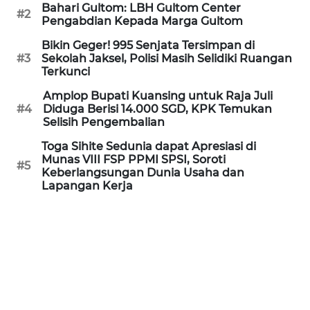
Informasi
Bahari Gultom: LBH Gultom Center
#2
Pengabdian Kepada Marga Gultom
INDEKS
Bikin Geger! 995 Senjata Tersimpan di
BERITA
#3
Sekolah Jaksel, Polisi Masih Selidiki Ruangan
Terkunci
KONTAK
Amplop Bupati Kuansing untuk Raja Juli
KAMI
#4
Diduga Berisi 14.000 SGD, KPK Temukan
Selisih Pengembalian
INFO
Toga Sihite Sedunia dapat Apresiasi di
IKLAN
Munas VIII FSP PPMI SPSI, Soroti
#5
Keberlangsungan Dunia Usaha dan
Lapangan Kerja
TENTANG
KAMI
PEDOMAN
MEDIA
SIBER
REDAKSI