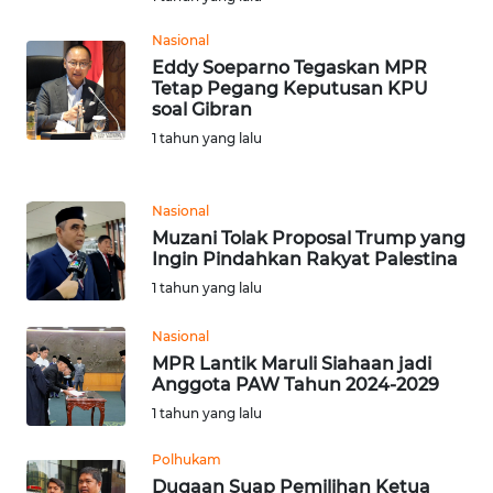
Nasional
KARIR
Eddy Soeparno Tegaskan MPR
Tetap Pegang Keputusan KPU
soal Gibran
DISCLAIMER
1 tahun yang lalu
Wahana
News
Regional
Nasional
Muzani Tolak Proposal Trump yang
Ingin Pindahkan Rakyat Palestina
WN
1 tahun yang lalu
SUMUT
Nasional
WN
MPR Lantik Maruli Siahaan jadi
JAKARTA
Anggota PAW Tahun 2024-2029
1 tahun yang lalu
WN
JABAR
Polhukam
Dugaan Suap Pemilihan Ketua