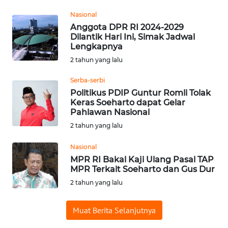
WN
Nasional
BABEL
Anggota DPR RI 2024-2029
Dilantik Hari Ini, Simak Jadwal
Lengkapnya
WN
2 tahun yang lalu
SUMBAR
Serba-serbi
WN
Politikus PDIP Guntur Romli Tolak
SUMSEL
Keras Soeharto dapat Gelar
Pahlawan Nasional
2 tahun yang lalu
WN
BENGKULU
Nasional
MPR RI Bakal Kaji Ulang Pasal TAP
WN
MPR Terkait Soeharto dan Gus Dur
LAMPUNG
2 tahun yang lalu
WN
Muat Berita Selanjutnya
JATENG