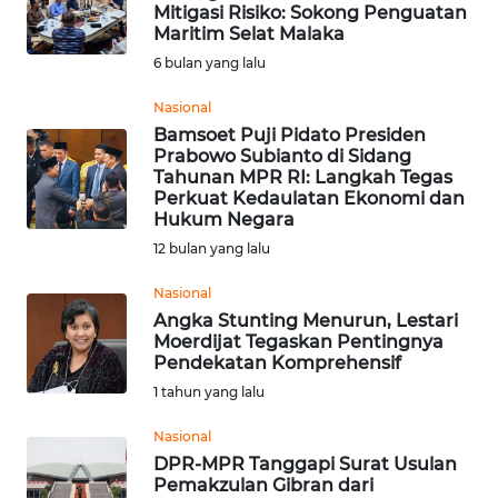
SAINS-TEKNO
Mitigasi Risiko: Sokong Penguatan
Maritim Selat Malaka
6 bulan yang lalu
KESEHATAN
Nasional
Bamsoet Puji Pidato Presiden
INTERNASIONAL
Prabowo Subianto di Sidang
Tahunan MPR RI: Langkah Tegas
SERBA-SERBI
Perkuat Kedaulatan Ekonomi dan
Hukum Negara
12 bulan yang lalu
PENDIDIKAN
Nasional
Angka Stunting Menurun, Lestari
OLAHRAGA
Moerdijat Tegaskan Pentingnya
Pendekatan Komprehensif
OPINI
1 tahun yang lalu
Nasional
EDITORIAL
DPR-MPR Tanggapi Surat Usulan
Pemakzulan Gibran dari