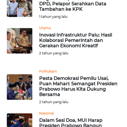
DPD, Pelapor Serahkan Data
WN
Tambahan ke KPK
BANTEN
1 tahun yang lalu
WN
Utama
NTT
Inovasi Infrastruktur Palu: Hasil
Kolaborasi Pemerintah dan
Gerakan Ekonomi Kreatif
WN
KEPRI
2 tahun yang lalu
WN
Polhukam
PAPUA
Pesta Demokrasi Pemilu Usai,
Puan Mahari: Semangat Presiden
WN
Prabowo Harus Kita Dukung
Bersama
PAPUA
BARAT
2 tahun yang lalu
Nasional
WN
Dalam Sesi Doa, MUI Harap
RIAU
Presiden Prabowo Bangun