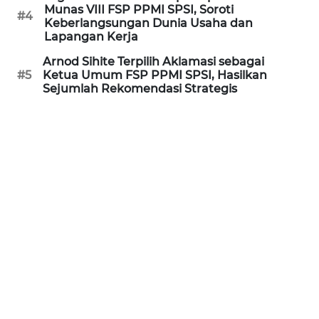
Munas VIII FSP PPMI SPSI, Soroti
WN
#4
Keberlangsungan Dunia Usaha dan
KALTARA
Lapangan Kerja
Arnod Sihite Terpilih Aklamasi sebagai
WN
#5
Ketua Umum FSP PPMI SPSI, Hasilkan
KALSEL
Sejumlah Rekomendasi Strategis
WN
KALTIM
WN
SULSEL
WN
GORONTALO
WN
SULUT