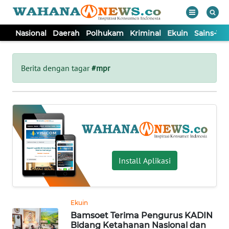
Nasional
Daerah
Polhukam
Kriminal
Ekuin
Sains-Te
WAHANA
Tutup
TV
Berita dengan tagar
#mpr
NASIONAL
DAERAH
POLHUKAM
Install Aplikasi
KRIMINAL
Ekuin
EKUIN
Bamsoet Terima Pengurus KADIN
Bidang Ketahanan Nasional dan