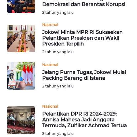
Demokrasi dan Berantas Korupsi
WN
2 tahun yang lalu
SERAMBI
Nasional
Jokowi Minta MPR RI Sukseskan
WN
Pelantikan Presiden dan Wakil
JAMBI
Presiden Terpilih
2 tahun yang lalu
WN
SULTRA
Nasional
Jelang Purna Tugas, Jokowi Mulai
Packing Barang di Istana
WN
NTB
2 tahun yang lalu
WN
Nasional
SULTENG
Pelantikan DPR RI 2024-2029:
Annisa Mahesa Jadi Anggota
WN
Termuda, Zulfikar Achmad Tertua
SULBAR
2 tahun yang lalu