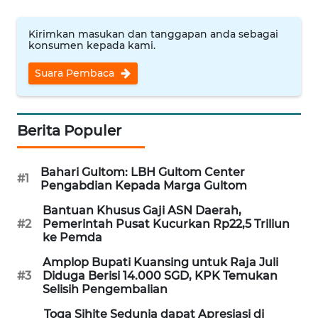
WN
NUSANTARA
Kirimkan masukan dan tanggapan anda sebagai
konsumen kepada kami.
WN
Suara Pembaca
JOGJA
WN
Berita Populer
JATIM
Bahari Gultom: LBH Gultom Center
WN
#1
Pengabdian Kepada Marga Gultom
BALI
Bantuan Khusus Gaji ASN Daerah,
#2
Pemerintah Pusat Kucurkan Rp22,5 Triliun
WN
ke Pemda
KALBAR
Amplop Bupati Kuansing untuk Raja Juli
#3
Diduga Berisi 14.000 SGD, KPK Temukan
WN
Selisih Pengembalian
KALTENG
Toga Sihite Sedunia dapat Apresiasi di