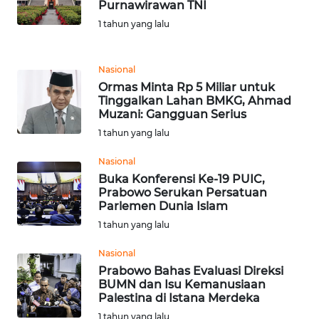
Informasi
Purnawirawan TNI
1 tahun yang lalu
INDEKS
BERITA
Nasional
Ormas Minta Rp 5 Miliar untuk
KONTAK
Tinggalkan Lahan BMKG, Ahmad
KAMI
Muzani: Gangguan Serius
1 tahun yang lalu
INFO
IKLAN
Nasional
Buka Konferensi Ke-19 PUIC,
Prabowo Serukan Persatuan
TENTANG
Parlemen Dunia Islam
KAMI
1 tahun yang lalu
PEDOMAN
Nasional
MEDIA
Prabowo Bahas Evaluasi Direksi
SIBER
BUMN dan Isu Kemanusiaan
Palestina di Istana Merdeka
REDAKSI
1 tahun yang lalu