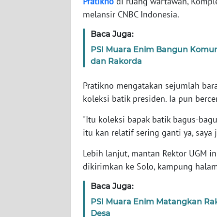
Pratikno
di ruang wartawan, Komplek
melansir CNBC Indonesia.
WN
Baca Juga:
NTT
PSI Muara Enim Bangun Komunik
WN
dan Rakorda
KEPRI
Pratikno mengatakan sejumlah bara
WN
koleksi batik presiden. Ia pun berc
PAPUA
"Itu koleksi bapak batik bagus-bagus
itu kan relatif sering ganti ya, saya
WN
PAPUA
BARAT
Lebih lanjut, mantan Rektor UGM i
dikirimkan ke Solo, kampung halam
WN
Baca Juga:
RIAU
PSI Muara Enim Matangkan Rak
Desa
WN