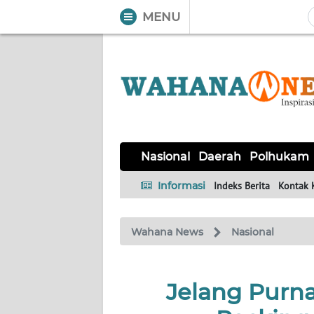
MENU
WAHANA
Tutup
TV
NASIONAL
DAERAH
POLHUKAM
KRIMINAL
EKUIN
SAINS-
KESEHATAN
INTERNASIONAL
Nasional
Daerah
Polhukam
TEKNO
Informasi
Indeks Berita
Kontak 
SERBA-
PENDIDIKAN
OLAHRAGA
OPINI
SERBI
Wahana News
Nasional
EDITORIAL
Jelang Purna
Informasi