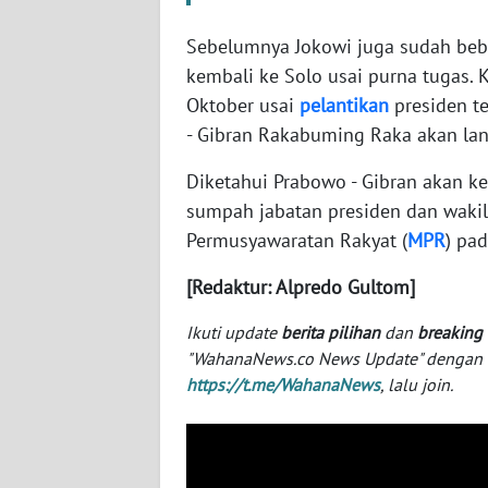
SERAMBI
Sebelumnya Jokowi juga sudah bebe
WN
kembali ke Solo usai purna tugas.
JAMBI
Oktober usai
pelantikan
presiden te
- Gibran Rakabuming Raka akan lan
WN
SULTRA
Diketahui Prabowo - Gibran akan k
sumpah jabatan presiden dan wakil 
WN
Permusyawaratan Rakyat (
MPR
) pad
NTB
[Redaktur: Alpredo Gultom]
WN
Ikuti update
berita pilihan
dan
breaking
SULTENG
"WahanaNews.co News Update" dengan ins
https://t.me/WahanaNews
, lalu join.
WN
SULBAR
WN