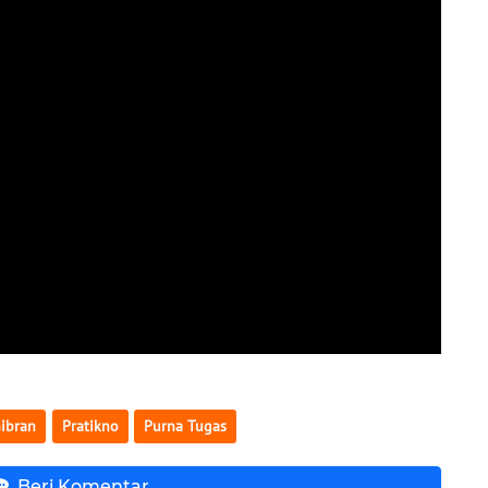
ibran
Pratikno
Purna Tugas
Beri Komentar