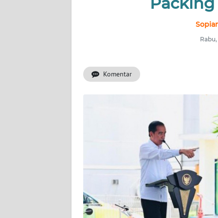
Packing 
INDEKS
BERITA
Sopian
Rabu,
KONTAK
KAMI
Komentar
INFO
IKLAN
TENTANG
KAMI
PEDOMAN
MEDIA
SIBER
REDAKSI