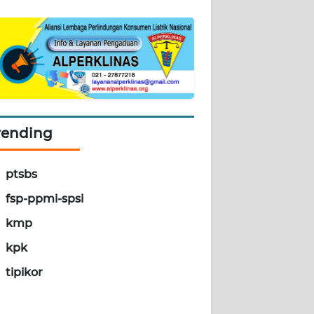
rending
ptsbs
fsp-ppmi-spsi
kmp
kpk
tipikor