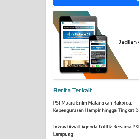
NUSANTARA
WN
JOGJA
WN
Jadilah
JATIM
WN
BALI
WN
Berita Terkait
KALBAR
PSI Muara Enim Matangkan Rakorda,
Kepengurusan Hampir hingga Tingkat D
WN
KALTENG
Jokowi Awali Agenda Politik Bersama PSI
WN
Lampung