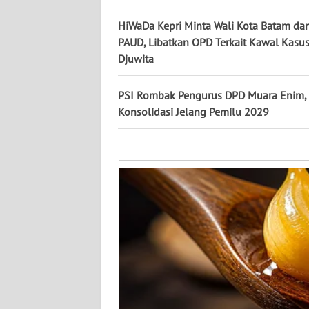
KALTARA
HiWaDa Kepri Minta Wali Kota Batam da
WN
PAUD, Libatkan OPD Terkait Kawal Kasu
KALSEL
Djuwita
WN
PSI Rombak Pengurus DPD Muara Enim,
KALTIM
Konsolidasi Jelang Pemilu 2029
WN
SULSEL
WN
GORONTALO
WN
SULUT
WN
MALUKU