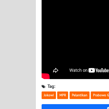
BABEL
WN
SUMBAR
WN
SUMSEL
WN
BENGKULU
WN
LAMPUNG
Tag:
WN
JATENG
Jokowi
MPR
Pelantikan
Prabowo G
WN