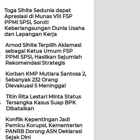
Toga Sihite Sedunia dapat
Apresiasi di Munas VIII FSP
PPMI SPSI, Soroti
Keberlangsungan Dunia Usaha
dan Lapangan Kerja
Arnod Sihite Terpilih Aklamasi
sebagai Ketua Umum FSP
2
PPMI SPSI, Hasilkan Sejumlah
Rekomendasi Strategis
Korban KMP Mutiara Santosa 2,
3
Sebanyak 232 Orang
Dievakuasi 5 Meninggal
Titin Rita Lestari Minta Status
4
Tersangka Kasus Suap BPK
Dibatalkan
Konflik Kepentingan Jadi
Pemicu Korupsi, Kementerian
5
PANRB Dorong ASN Deklarasi
Sejak Dini