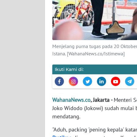
KARIR
DISCLAIMER
Wahana
News
Regional
Menjelang purna tugas pada 20 Oktober
Istana. [WahanaNews.co/Istimewa]
WN
SUMUT
Ikuti Kami di:
WN
JAKARTA
WahanaNews.co
, Jakarta -
Menteri S
WN
Joko Widodo (Jokowi) sudah mulai
JABAR
mendatang.
"Aduh, packing 'pening kepala' kata
WN
BANTEN