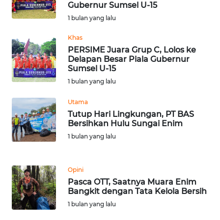
Gubernur Sumsel U-15
WN
1 bulan yang lalu
SERAMBI
Khas
PERSIME Juara Grup C, Lolos ke
WN
Delapan Besar Piala Gubernur
JAMBI
Sumsel U-15
1 bulan yang lalu
WN
SULTRA
Utama
Tutup Hari Lingkungan, PT BAS
Bersihkan Hulu Sungai Enim
WN
NTB
1 bulan yang lalu
WN
Opini
SULTENG
Pasca OTT, Saatnya Muara Enim
Bangkit dengan Tata Kelola Bersih
WN
1 bulan yang lalu
SULBAR