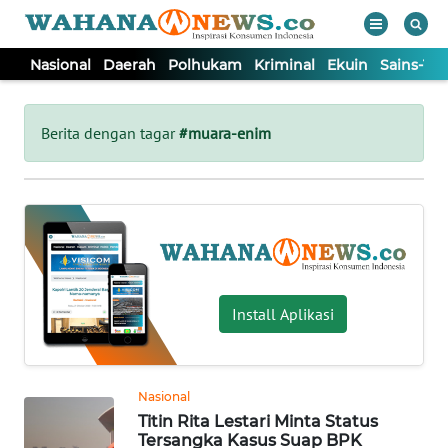
Nasional
Daerah
Polhukam
Kriminal
Ekuin
Sains-Te
WAHANA
Tutup
TV
Berita dengan tagar
#muara-enim
NASIONAL
DAERAH
POLHUKAM
Install Aplikasi
KRIMINAL
Nasional
EKUIN
Titin Rita Lestari Minta Status
Tersangka Kasus Suap BPK