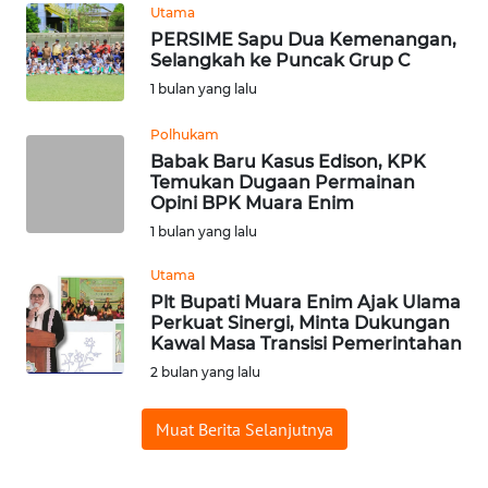
Utama
WN
PERSIME Sapu Dua Kemenangan,
BABEL
Selangkah ke Puncak Grup C
1 bulan yang lalu
WN
SUMBAR
Polhukam
Babak Baru Kasus Edison, KPK
Temukan Dugaan Permainan
WN
Opini BPK Muara Enim
SUMSEL
1 bulan yang lalu
WN
Utama
BENGKULU
Plt Bupati Muara Enim Ajak Ulama
Perkuat Sinergi, Minta Dukungan
Kawal Masa Transisi Pemerintahan
WN
2 bulan yang lalu
LAMPUNG
Muat Berita Selanjutnya
WN
JATENG