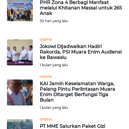
PHR Zona 4 Berbagi Manfaat
melalui Khitanan Massal untuk 265
Anak
KARIR
30 hari yang lalu
DISCLAIMER
Utama
Wahana
Jokowi Dijadwalkan Hadiri
News
Rakorda, PSI Muara Enim Audiensi
Regional
ke Bawaslu
1 bulan yang lalu
WN
SUMUT
Utama
KAI Jamin Keselamatan Warga,
Palang Pintu Perlintasan Muara
WN
Enim Ditarget Berfungsi Tiga
JAKARTA
Bulan
1 bulan yang lalu
WN
JABAR
Utama
PT MME Salurkan Paket Gizi