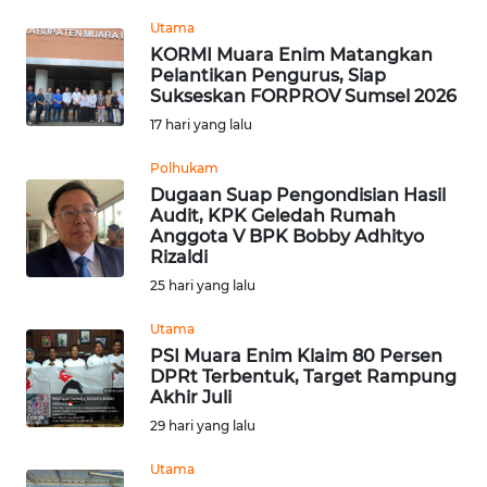
Informasi
Utama
KORMI Muara Enim Matangkan
INDEKS
Pelantikan Pengurus, Siap
BERITA
Sukseskan FORPROV Sumsel 2026
17 hari yang lalu
KONTAK
KAMI
Polhukam
Dugaan Suap Pengondisian Hasil
Audit, KPK Geledah Rumah
INFO
Anggota V BPK Bobby Adhityo
IKLAN
Rizaldi
25 hari yang lalu
TENTANG
KAMI
Utama
PSI Muara Enim Klaim 80 Persen
DPRt Terbentuk, Target Rampung
PEDOMAN
Akhir Juli
MEDIA
SIBER
29 hari yang lalu
Utama
REDAKSI