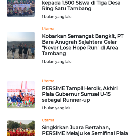
kepada 1.500 Siswa di Tiga Desa
WN
Ring Satu Tambang
BANTEN
1 bulan yang lalu
WN
Utama
NTT
Kobarkan Semangat Bangkit, PT
Bara Anugrah Sejahtera Gelar
"Never Lose Hope Run" di Area
WN
Tambang
KEPRI
1 bulan yang lalu
WN
PAPUA
Utama
PERSIME Tampil Heroik, Akhiri
Piala Gubernur Sumsel U-15
WN
sebagai Runner-up
PAPUA
BARAT
1 bulan yang lalu
Utama
WN
Singkirkan Juara Bertahan,
RIAU
PERSIME Melaju ke Semifinal Piala