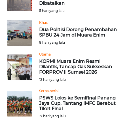
SAINS-TEKNO
Dibatalkan
5 hari yang lalu
KESEHATAN
Khas
Dua Politisi Dorong Penambahan
INTERNASIONAL
SPBU 24 Jam di Muara Enim
8 hari yang lalu
SERBA-SERBI
Utama
KORMI Muara Enim Resmi
PENDIDIKAN
Dilantik, Tancap Gas Sukseskan
FORPROV II Sumsel 2026
12 hari yang lalu
OLAHRAGA
Serba-serbi
PSWS Lolos ke Semifinal Panang
OPINI
Jaya Cup, Tantang IMFC Berebut
Tiket Final
EDITORIAL
17 hari yang lalu