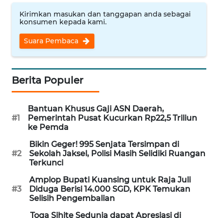
WN
Kirimkan masukan dan tanggapan anda sebagai
konsumen kepada kami.
NUSANTARA
Suara Pembaca
WN
JOGJA
Berita Populer
WN
JATIM
Bantuan Khusus Gaji ASN Daerah,
#1
Pemerintah Pusat Kucurkan Rp22,5 Triliun
WN
ke Pemda
BALI
Bikin Geger! 995 Senjata Tersimpan di
#2
Sekolah Jaksel, Polisi Masih Selidiki Ruangan
WN
Terkunci
KALBAR
Amplop Bupati Kuansing untuk Raja Juli
#3
Diduga Berisi 14.000 SGD, KPK Temukan
WN
Selisih Pengembalian
KALTENG
Toga Sihite Sedunia dapat Apresiasi di