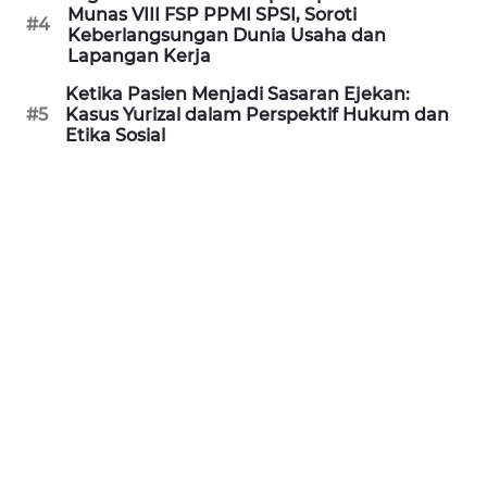
Munas VIII FSP PPMI SPSI, Soroti
WN
#4
Keberlangsungan Dunia Usaha dan
KALTARA
Lapangan Kerja
Ketika Pasien Menjadi Sasaran Ejekan:
WN
#5
Kasus Yurizal dalam Perspektif Hukum dan
KALSEL
Etika Sosial
WN
KALTIM
WN
SULSEL
WN
GORONTALO
WN
SULUT