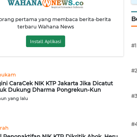
B
 orang pertama yang membaca berita-berita
terbaru Wahana News
Install Aplikasi
#1
#
hukam
ini CaraCek NIK KTP Jakarta Jika Dicatut
uk Dukung Dharma Pongrekun-Kun
#
hun yang lalu
#
rah
l Penonaktifan NIK KTP Dikritik Ahok, Heru