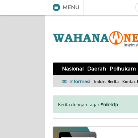
MENU
WAHANA
Tutup
TV
NASIONAL
DAERAH
POLHUKAM
KRIMINAL
EKUIN
SAINS-
KESEHATAN
INTERNASIONAL
Nasional
Daerah
Polhukam
TEKNO
Informasi
Indeks Berita
Kontak 
SERBA-
PENDIDIKAN
OLAHRAGA
OPINI
SERBI
Berita dengan tagar
#nik-ktp
EDITORIAL
Informasi