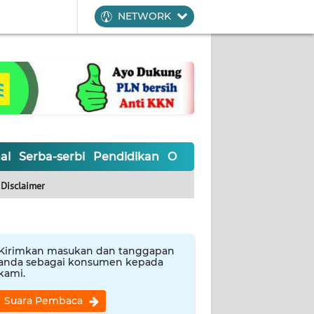
NETWORK
al
Serba-serbi
Pendidikan
Olahraga
Opini
Editoria
Disclaimer
Kirimkan masukan dan tanggapan
anda sebagai konsumen kepada
kami.
Suara Pembaca