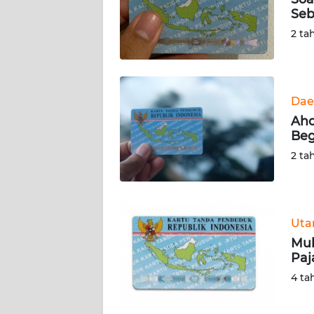
KARIR
Seb
2 ta
DISCLAIMER
Wahana
News
Dae
Regional
Aho
Beg
WN
2 ta
SUMUT
WN
JAKARTA
Ut
Mul
WN
Paj
JABAR
4 ta
WN
BANTEN