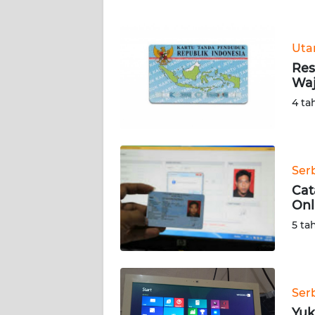
WN
Ut
NTT
Res
Waj
WN
KEPRI
4 ta
WN
PAPUA
Ser
Cat
WN
Onl
PAPUA
BARAT
5 ta
WN
RIAU
Ser
WN
Yuk