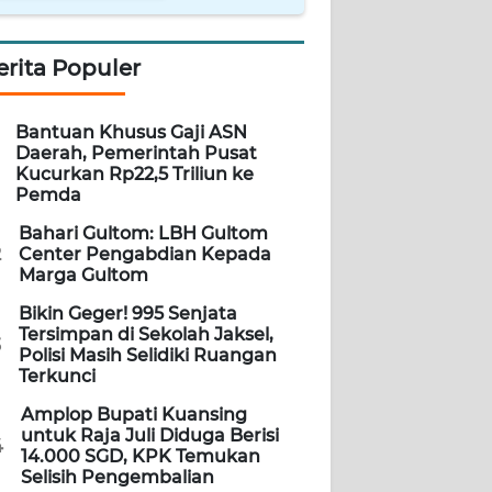
erita Populer
Bantuan Khusus Gaji ASN
Daerah, Pemerintah Pusat
Kucurkan Rp22,5 Triliun ke
Pemda
Bahari Gultom: LBH Gultom
2
Center Pengabdian Kepada
Marga Gultom
Bikin Geger! 995 Senjata
Tersimpan di Sekolah Jaksel,
3
Polisi Masih Selidiki Ruangan
Terkunci
Amplop Bupati Kuansing
untuk Raja Juli Diduga Berisi
4
14.000 SGD, KPK Temukan
Selisih Pengembalian