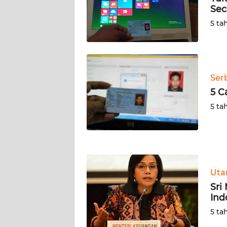
SERAMBI
Sec
5 ta
WN
JAMBI
WN
Ser
SULTRA
5 C
5 ta
WN
NTB
WN
SULTENG
Ut
WN
Sri
SULBAR
Ind
5 ta
WN