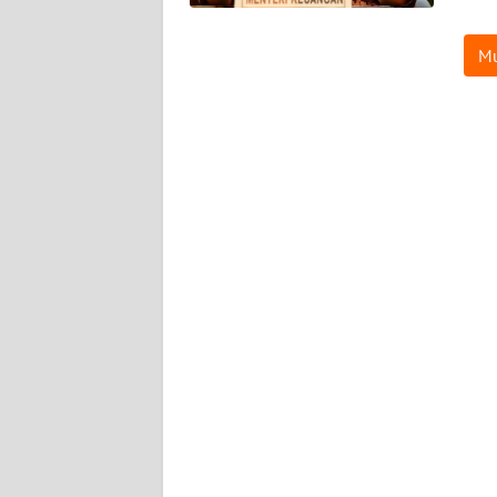
BABEL
Mu
WN
SUMBAR
WN
SUMSEL
WN
BENGKULU
WN
LAMPUNG
WN
JATENG
WN