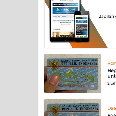
INDEKS
BERITA
Jadilah
KONTAK
KAMI
INFO
IKLAN
TENTANG
Pol
KAMI
Beg
unt
PEDOMAN
2 ta
MEDIA
SIBER
REDAKSI
Dae
Soa