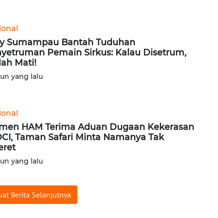
ional
ny Sumampau Bantah Tuduhan
yetruman Pemain Sirkus: Kalau Disetrum,
ah Mati!
hun yang lalu
ional
men HAM Terima Aduan Dugaan Kekerasan
OCI, Taman Safari Minta Namanya Tak
eret
hun yang lalu
at Berita Selanjutnya