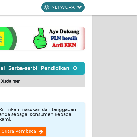
NETWORK
al
Serba-serbi
Pendidikan
Olahraga
Opini
Editoria
Disclaimer
Kirimkan masukan dan tanggapan
anda sebagai konsumen kepada
kami.
Suara Pembaca