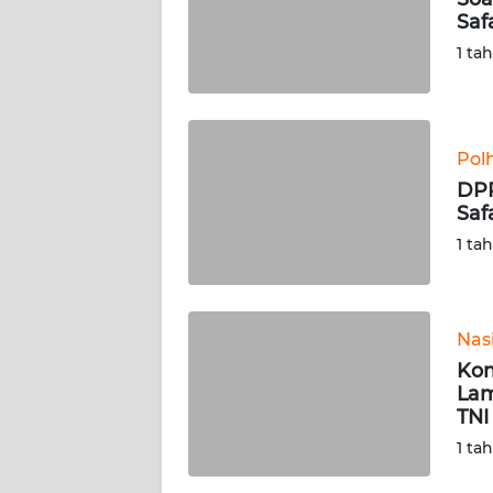
KARIR
Saf
1 ta
DISCLAIMER
Wahana
News
Pol
Regional
DPR
Saf
WN
1 ta
SUMUT
WN
JAKARTA
Nas
Kom
WN
Lam
JABAR
TNI
1 ta
WN
BANTEN