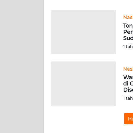
WN
Nas
NTT
To
Pen
WN
Sud
KEPRI
1 ta
WN
PAPUA
Nas
Wa
WN
di 
PAPUA
Dis
BARAT
1 ta
WN
RIAU
Mu
WN