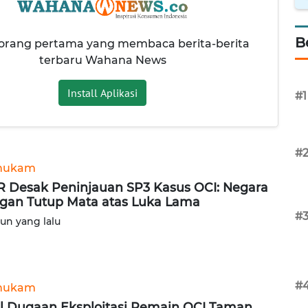
B
 orang pertama yang membaca berita-berita
terbaru Wahana News
Install Aplikasi
#1
#
hukam
 Desak Peninjauan SP3 Kasus OCI: Negara
gan Tutup Mata atas Luka Lama
#
hun yang lalu
#
hukam
l Dugaan Eksploitasi Pemain OCI Taman