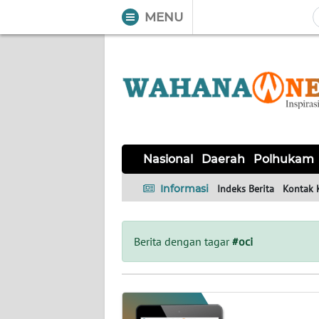
MENU
WAHANA
Tutup
TV
NASIONAL
DAERAH
POLHUKAM
KRIMINAL
EKUIN
SAINS-
KESEHATAN
INTERNASIONAL
Nasional
Daerah
Polhukam
TEKNO
Informasi
Indeks Berita
Kontak 
SERBA-
PENDIDIKAN
OLAHRAGA
OPINI
SERBI
Berita dengan tagar
#oci
EDITORIAL
Informasi