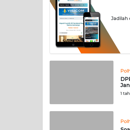
INDEKS
BERITA
Jadilah
KONTAK
KAMI
INFO
IKLAN
TENTANG
Pol
KAMI
DPR
Jan
PEDOMAN
1 ta
MEDIA
SIBER
REDAKSI
Pol
Soa