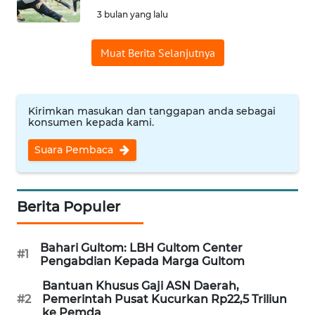
SAINS-TEKNO
3 bulan yang lalu
KESEHATAN
Muat Berita Selanjutnya
INTERNASIONAL
Kirimkan masukan dan tanggapan anda sebagai
konsumen kepada kami.
SERBA-SERBI
Suara Pembaca
PENDIDIKAN
OLAHRAGA
Berita Populer
OPINI
Bahari Gultom: LBH Gultom Center
#1
Pengabdian Kepada Marga Gultom
EDITORIAL
Bantuan Khusus Gaji ASN Daerah,
#2
Pemerintah Pusat Kucurkan Rp22,5 Triliun
ke Pemda