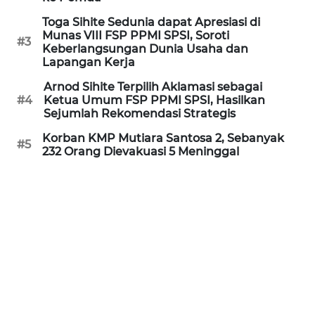
Informasi
Toga Sihite Sedunia dapat Apresiasi di
Munas VIII FSP PPMI SPSI, Soroti
INDEKS
#3
Keberlangsungan Dunia Usaha dan
BERITA
Lapangan Kerja
Arnod Sihite Terpilih Aklamasi sebagai
KONTAK
#4
Ketua Umum FSP PPMI SPSI, Hasilkan
KAMI
Sejumlah Rekomendasi Strategis
Korban KMP Mutiara Santosa 2, Sebanyak
INFO
#5
232 Orang Dievakuasi 5 Meninggal
IKLAN
TENTANG
KAMI
PEDOMAN
MEDIA
SIBER
REDAKSI