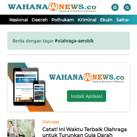
Nasional
Daerah
Polhukam
Kriminal
Ekuin
Sains-Te
WAHANA
Tutup
TV
Berita dengan tagar
#olahraga-aerobik
NASIONAL
DAERAH
POLHUKAM
Install Aplikasi
KRIMINAL
Olahraga
EKUIN
Catat! Ini Waktu Terbaik Olahraga
untuk Turunkan Gula Darah