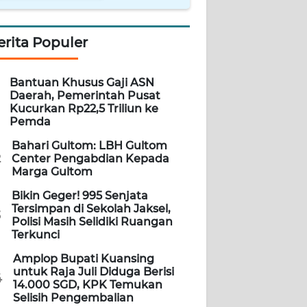
erita Populer
Bantuan Khusus Gaji ASN
Daerah, Pemerintah Pusat
Kucurkan Rp22,5 Triliun ke
Pemda
Bahari Gultom: LBH Gultom
2
Center Pengabdian Kepada
Marga Gultom
Bikin Geger! 995 Senjata
Tersimpan di Sekolah Jaksel,
3
Polisi Masih Selidiki Ruangan
Terkunci
Amplop Bupati Kuansing
untuk Raja Juli Diduga Berisi
4
14.000 SGD, KPK Temukan
Selisih Pengembalian