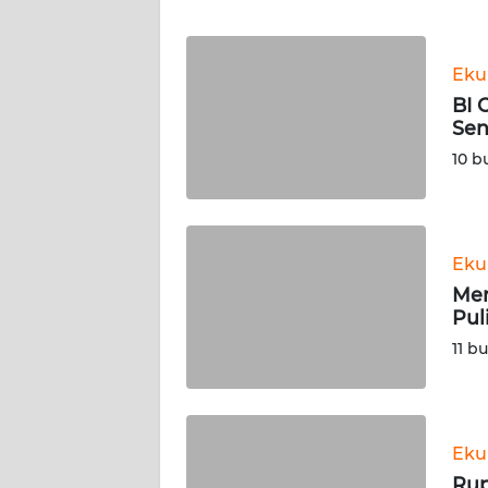
WN
Eku
NTT
BI 
Sen
WN
KEPRI
10 b
WN
PAPUA
Eku
Men
WN
Pul
PAPUA
BARAT
11 b
WN
RIAU
Eku
WN
Rup