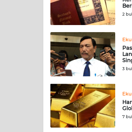
KARIR
Ber
2 bu
DISCLAIMER
Wahana
News
Eku
Regional
Pas
Lan
WN
Sin
SUMUT
3 bu
WN
JAKARTA
Eku
Har
WN
Glo
JABAR
7 bu
WN
BANTEN