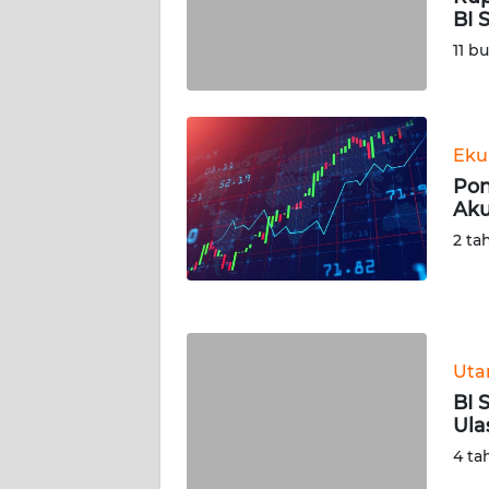
SERAMBI
BI 
11 b
WN
JAMBI
WN
Eku
SULTRA
Pon
Aku
WN
2 ta
NTB
WN
SULTENG
Ut
WN
BI 
SULBAR
Ula
4 ta
WN