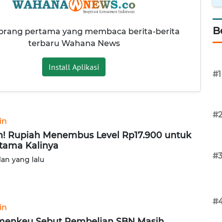
B
 orang pertama yang membaca berita-berita
terbaru Wahana News
Install Aplikasi
#1
#
in
! Rupiah Menembus Level Rp17.900 untuk
tama Kalinya
#
lan yang lalu
#
in
enkeu Sebut Pembelian SBN Masih