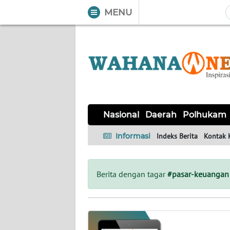
MENU
WAHANA
Tutup
TV
NASIONAL
DAERAH
POLHUKAM
KRIMINAL
EKUIN
SAINS-
KESEHATAN
INTERNASIONAL
Nasional
Daerah
Polhukam
TEKNO
Informasi
Indeks Berita
Kontak 
SERBA-
PENDIDIKAN
OLAHRAGA
OPINI
SERBI
Berita dengan tagar
#pasar-keuangan
EDITORIAL
Informasi