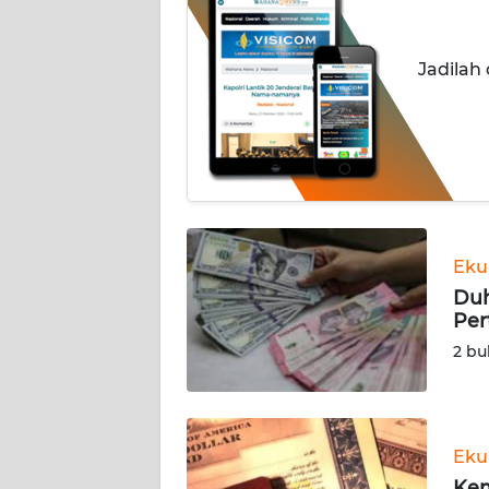
INDEKS
BERITA
Jadilah
KONTAK
KAMI
INFO
IKLAN
TENTANG
Eku
KAMI
Duh
Per
PEDOMAN
2 bu
MEDIA
SIBER
REDAKSI
Eku
Kem