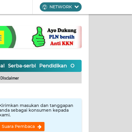
NETWORK
al
Serba-serbi
Pendidikan
Olahraga
Opini
Editoria
Disclaimer
Kirimkan masukan dan tanggapan
anda sebagai konsumen kepada
kami.
Suara Pembaca