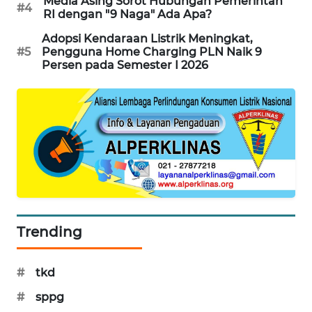
Media Asing Sorot Hubungan Pemerintah
#4
RI dengan "9 Naga" Ada Apa?
MAWAKA
ID
Adopsi Kendaraan Listrik Meningkat,
#5
Pengguna Home Charging PLN Naik 9
Persen pada Semester I 2026
MARTABAT
NET
PLN
WATCH
MKLI
LPKKI
Trending
LKKI
#
tkd
KOPEKLIN
#
sppg