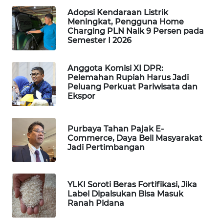
WAHANA
Adopsi Kendaraan Listrik
Meningkat, Pengguna Home
SPORT
Charging PLN Naik 9 Persen pada
Semester I 2026
WAHANA
UMKM
Anggota Komisi XI DPR:
Pelemahan Rupiah Harus Jadi
WAHANA
Peluang Perkuat Pariwisata dan
SELEB
Ekspor
WAHANA
Purbaya Tahan Pajak E-
PERSONA
Commerce, Daya Beli Masyarakat
Jadi Pertimbangan
WAHANA
OTOMOTIF
YLKI Soroti Beras Fortifikasi, Jika
WAHANA
Label Dipalsukan Bisa Masuk
Ranah Pidana
HEALTH