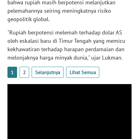
bahwa rupiah masih berpotensi melanjutkan
WN
pelemahannya seiring meningkatnya risiko
BANTEN
geopolitik global.
WN
"Rupiah berpotensi melemah terhadap dolar AS
NTT
oleh eskalasi baru di Timur Tengah yang memicu
kekhawatiran terhadap harapan perdamaian dan
WN
melonjaknya harga minyak dunia," ujar Lukman.
KEPRI
1
2
Selanjutnya
Lihat Semua
WN
PAPUA
WN
PAPUA
BARAT
WN
RIAU