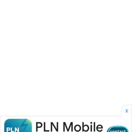
SONYA
ASA
NEWS
X