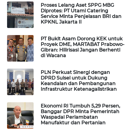
Proses Lelang Aset SPPG MBG
WAHANA
Diprotes: PT Utami Catering
LISTRIK
Service Minta Penjelasan BRI dan
KPKNL Jakarta II
WAHANA
TRAVEL
PT Bukit Asam Dorong KEK untuk
Proyek DME, MARTABAT Prabowo-
Gibran: Hilirisasi Jangan Berhenti
WAHANA
di Wacana
TV
PLN Perkuat Sinergi dengan
WAHANANEWS
DPRD Sulsel untuk Dukung
ID
Keandalan dan Pembangunan
Infrastruktur Ketenagalistrikan
WAHANANEWS
CO ID
Ekonomi RI Tumbuh 5,29 Persen,
Banggar DPR Minta Pemerintah
Waspadai Perlambatan
WAHANANEWS
Manufaktur dan Pertanian
NET