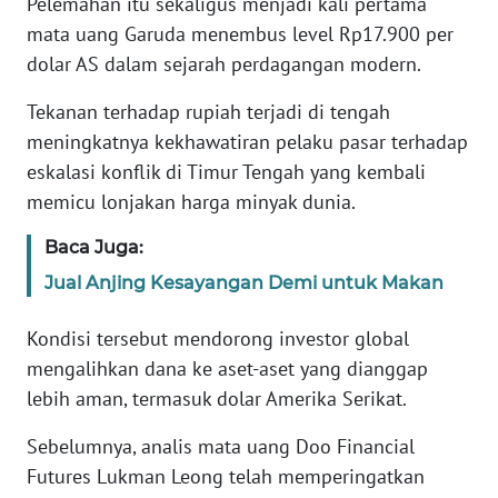
Pelemahan itu sekaligus menjadi kali pertama
mata uang Garuda menembus level Rp17.900 per
KARIR
dolar AS dalam sejarah perdagangan modern.
Tekanan terhadap rupiah terjadi di tengah
DISCLAIMER
meningkatnya kekhawatiran pelaku pasar terhadap
Wahana
eskalasi konflik di Timur Tengah yang kembali
News
memicu lonjakan harga minyak dunia.
Regional
Baca Juga:
WN
Jual Anjing Kesayangan Demi untuk Makan
SUMUT
Kondisi tersebut mendorong investor global
WN
mengalihkan dana ke aset-aset yang dianggap
JAKARTA
lebih aman, termasuk dolar Amerika Serikat.
WN
Sebelumnya, analis mata uang Doo Financial
JABAR
Futures Lukman Leong telah memperingatkan