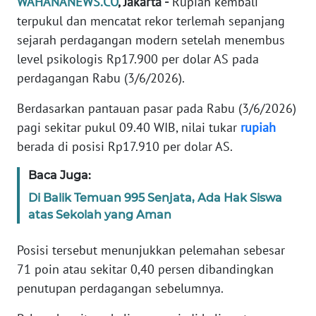
WAHANANEWS.CO
, Jakarta -
Rupiah kembali
Informasi
terpukul dan mencatat rekor terlemah sepanjang
INDEKS
sejarah perdagangan modern setelah menembus
BERITA
level psikologis Rp17.900 per dolar AS pada
perdagangan Rabu (3/6/2026).
KONTAK
KAMI
Berdasarkan pantauan pasar pada Rabu (3/6/2026)
pagi sekitar pukul 09.40 WIB, nilai tukar
rupiah
INFO
berada di posisi Rp17.910 per dolar AS.
IKLAN
Baca Juga:
TENTANG
Di Balik Temuan 995 Senjata, Ada Hak Siswa
KAMI
atas Sekolah yang Aman
PEDOMAN
Posisi tersebut menunjukkan pelemahan sebesar
MEDIA
71 poin atau sekitar 0,40 persen dibandingkan
SIBER
penutupan perdagangan sebelumnya.
REDAKSI