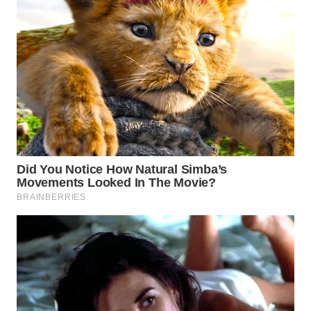
TAPANULI
TENGAH
WN DELI
SERDANG
WN
TEBING
TINGGI
WN
PAKPAK
WN
KARAWANG
WN
BEKASI