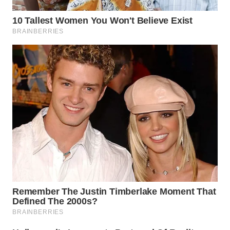
WN
KALTARA
WN
KALSEL
WN
KALTIM
WN
SULSEL
WN
GORONTALO
WN
SULUT