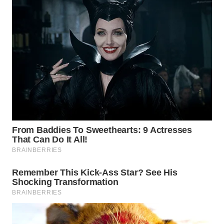
WN
TAPANULI
SELATAN
WN
TANJUNG
LESUNG
WN
KARO
WN
SIMALUNGUN
WN
LABUHANBATU
WN