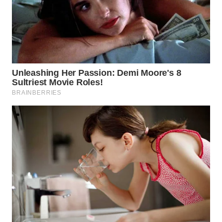
WN
BOGOR
WN
DEPOK
WN
TAPANULI
UTARA
WN
SAMOSIR
WN
PADANG
LAWAS