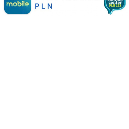
WAHANA MEDIA GROUP
|
|
|
WAHANA NEWS co
WAHANA TANI
WAHANA ADVOKAT
|
|
WAHANA INFRASTRUKTUR
WAHANA KONSUMEN
|
|
|
WAHANA LISTRIK
WAHANA TRAVEL
WAHANA TV
|
|
|
WAHANANEWS id
WAHANANEWS CO ID
WAHANANEWS NET
|
|
|
WAHANA SPORT ID
Wahana UMKM
Wahana Seleb
|
|
|
Wahana Persona
Wahana Otomotif
Wahana Health