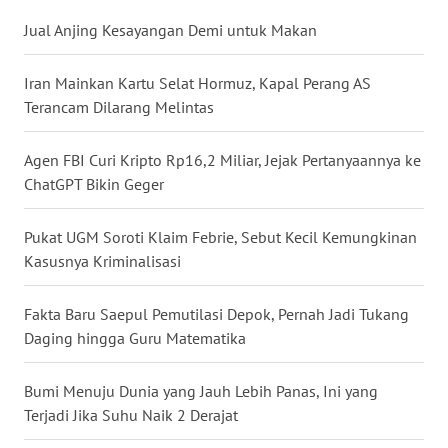
WN
Jual Anjing Kesayangan Demi untuk Makan
BABEL
Iran Mainkan Kartu Selat Hormuz, Kapal Perang AS
WN
Terancam Dilarang Melintas
SUMBAR
Agen FBI Curi Kripto Rp16,2 Miliar, Jejak Pertanyaannya ke
WN
ChatGPT Bikin Geger
SUMSEL
Pukat UGM Soroti Klaim Febrie, Sebut Kecil Kemungkinan
WN
Kasusnya Kriminalisasi
BENGKULU
Fakta Baru Saepul Pemutilasi Depok, Pernah Jadi Tukang
WN
Daging hingga Guru Matematika
LAMPUNG
Bumi Menuju Dunia yang Jauh Lebih Panas, Ini yang
WN
Terjadi Jika Suhu Naik 2 Derajat
JATENG