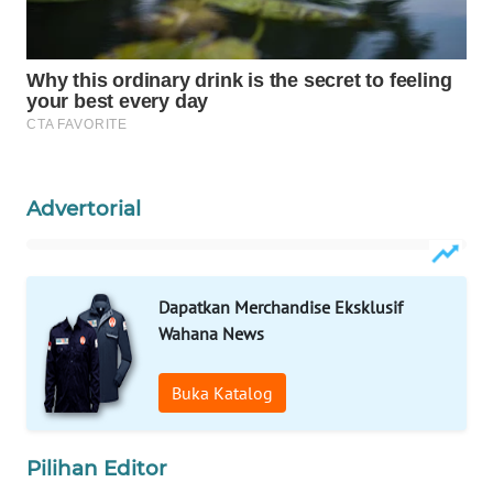
Wahana
Media
Group
WAHANA
NEWS
WAHANA
Advertorial
TANI
WAHANA
ADVOKAT
Dapatkan Merchandise Eksklusif
Wahana News
WAHANA
INFRASTRUKTUR
Buka Katalog
WAHANA
Pilihan Editor
KONSUMEN