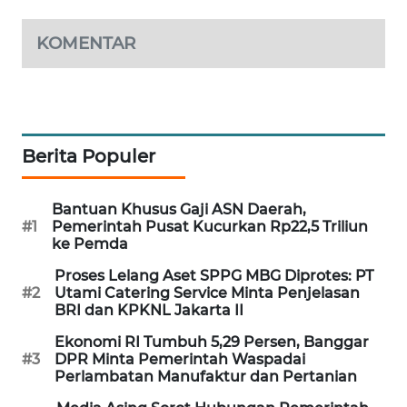
WAHANA
DESA
KOMENTAR
WISATA
LAPAK
WAHANA
Berita Populer
Wahana
Network
Bantuan Khusus Gaji ASN Daerah,
#1
Pemerintah Pusat Kucurkan Rp22,5 Triliun
KONSUMEN
ke Pemda
LISTRIK
Proses Lelang Aset SPPG MBG Diprotes: PT
#2
Utami Catering Service Minta Penjelasan
MASYARAKAT
BRI dan KPKNL Jakarta II
KELISTRIKAN
Ekonomi RI Tumbuh 5,29 Persen, Banggar
#3
DPR Minta Pemerintah Waspadai
WALINKI
Perlambatan Manufaktur dan Pertanian
ID