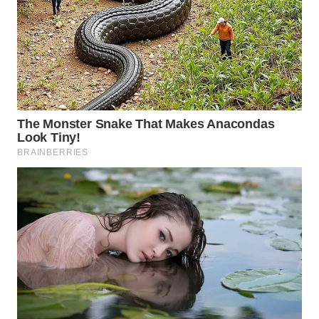
WN
NATUNA
WN
BINTAN
WN
MANDALIKA
WN
LIKUPANG
WN
LABUANBAJO
WN
BORNEO