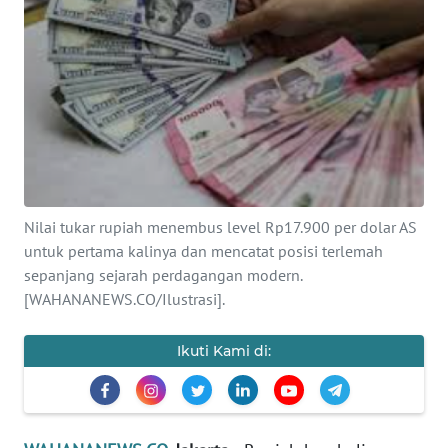
SAINS-TEKNO
KESEHATAN
INTERNASIONAL
SERBA-SERBI
Nilai tukar rupiah menembus level Rp17.900 per dolar AS
PENDIDIKAN
untuk pertama kalinya dan mencatat posisi terlemah
sepanjang sejarah perdagangan modern.
OLAHRAGA
[WAHANANEWS.CO/Ilustrasi].
OPINI
Ikuti Kami di:
EDITORIAL