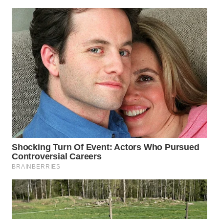
WN
INDRAMAYU
WN
KUNINGAN
WN
MAJALENGKA
WN
SUBANG
WN
SUKABUMI
WN
PURWAKARTA