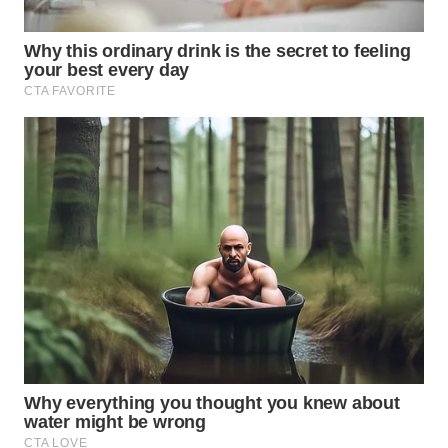
WN
SUMEDANG
WN
CIANJUR
WN
KEPULAUAN
SERIBU
WN
TANGERANG
WN
BINJAI
WN
CIREBON