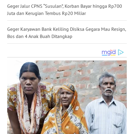
Geger Jalur CPNS “Susulan”, Korban Bayar hingga Rp700
WN
Juta dan Kerugian Tembus Rp20 Miliar
NUSANTARA
Geger Karyawan Bank Keliling Disiksa Gegara Mau Resign,
WN
JOGJA
Bos dan 4 Anak Buah Ditangkap
WN
JATIM
WN
BALI
WN
KALBAR
WN
KALTENG