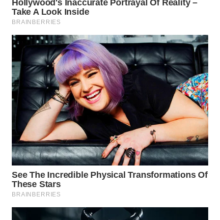
WN
MALUKU
WN
MALUT
WN
DAIRI
WN
DANAU
TOBA
WN
NIAS
WN
LANGKAT