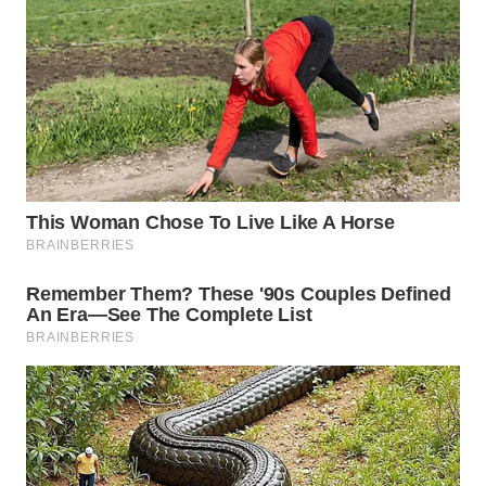
WN
PRIANGAN
TIMUR
WN
SEMARANG
WN
SOLO
WN
BOROBUDUR
WN
MADURA
WN
SURABAYA