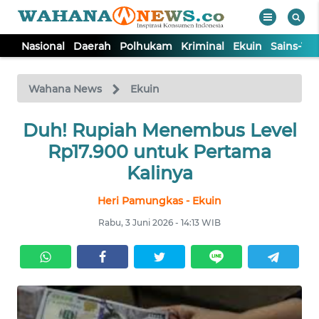
Nasional
Daerah
Polhukam
Kriminal
Ekuin
Sains-Te
WAHANA
Tutup
TV
Wahana News
Ekuin
NASIONAL
Duh! Rupiah Menembus Level
Rp17.900 untuk Pertama
DAERAH
Kalinya
Heri Pamungkas - Ekuin
POLHUKAM
Rabu, 3 Juni 2026 - 14:13 WIB
KRIMINAL
EKUIN