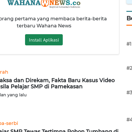
B
 orang pertama yang membaca berita-berita
terbaru Wahana News
Install Aplikasi
#1
#
rah
aksa dan Direkam, Fakta Baru Kasus Video
sila Pelajar SMP di Pamekasan
#
lan yang lalu
#
ba-serbi
ajar SMP Tewas Tertimpa Pohon Tumbang di