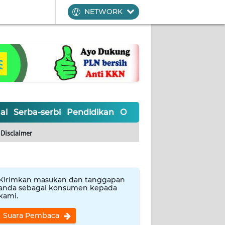
NETWORK
al
Serba-serbi
Pendidikan
Olahraga
Opini
Editoria
Disclaimer
Kirimkan masukan dan tanggapan
anda sebagai konsumen kepada
kami.
Suara Pembaca