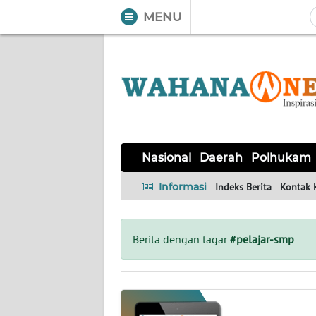
MENU
WAHANA
Tutup
TV
NASIONAL
DAERAH
POLHUKAM
KRIMINAL
EKUIN
SAINS-
KESEHATAN
INTERNASIONAL
Nasional
Daerah
Polhukam
TEKNO
Informasi
Indeks Berita
Kontak 
SERBA-
PENDIDIKAN
OLAHRAGA
OPINI
SERBI
Berita dengan tagar
#pelajar-smp
EDITORIAL
Informasi