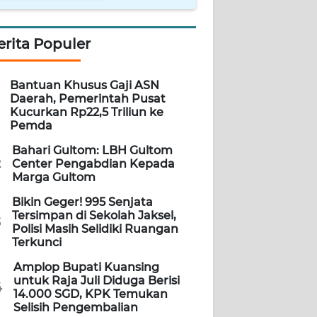
erita Populer
Bantuan Khusus Gaji ASN
Daerah, Pemerintah Pusat
Kucurkan Rp22,5 Triliun ke
Pemda
Bahari Gultom: LBH Gultom
2
Center Pengabdian Kepada
Marga Gultom
Bikin Geger! 995 Senjata
Tersimpan di Sekolah Jaksel,
3
Polisi Masih Selidiki Ruangan
Terkunci
Amplop Bupati Kuansing
untuk Raja Juli Diduga Berisi
4
14.000 SGD, KPK Temukan
Selisih Pengembalian