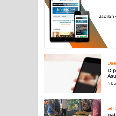
INDEKS
BERITA
Jadilah
KONTAK
KAMI
INFO
IKLAN
TENTANG
Dae
KAMI
Dip
Asu
PEDOMAN
4 bu
MEDIA
SIBER
REDAKSI
Ser
Pel