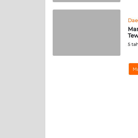
BABEL
WN
Dae
SUMBAR
Man
Tew
WN
5 ta
SUMSEL
WN
Mu
BENGKULU
WN
LAMPUNG
WN
JATENG
WN