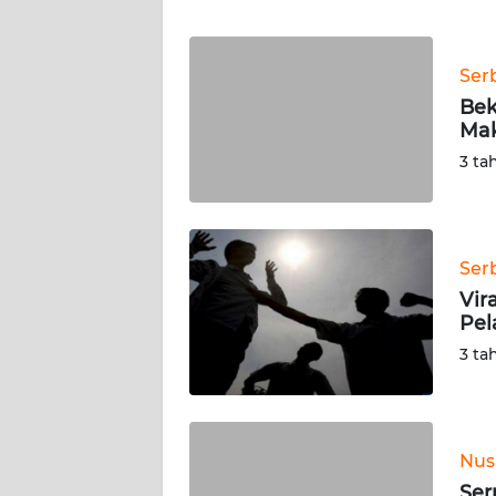
WN
Ser
NTT
Bek
Mak
WN
KEPRI
3 ta
WN
PAPUA
Ser
Vir
WN
Pel
PAPUA
BARAT
3 ta
WN
RIAU
Nus
WN
Ser