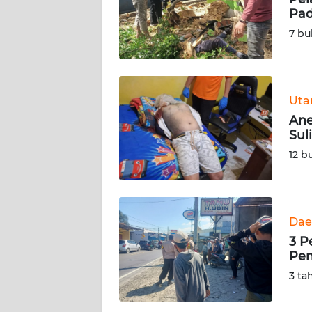
KARIR
Pa
7 bu
DISCLAIMER
Wahana
News
Ut
Regional
Ane
Sul
WN
12 b
SUMUT
WN
JAKARTA
Dae
3 P
WN
Pe
JABAR
3 ta
WN
BANTEN