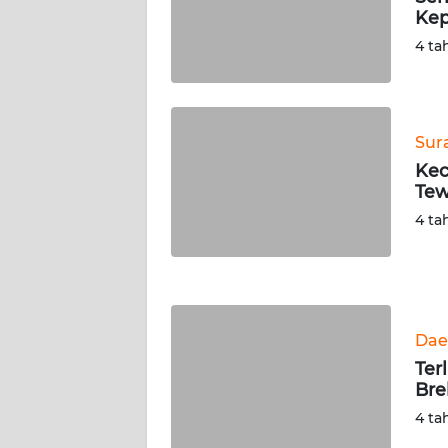
SERAMBI
Kep
4 ta
WN
JAMBI
WN
Sur
SULTRA
Kec
Tew
WN
4 ta
NTB
WN
SULTENG
Dae
WN
Ter
SULBAR
Bre
4 ta
WN