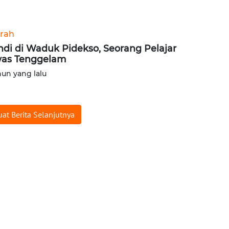
rah
di di Waduk Pidekso, Seorang Pelajar
as Tenggelam
hun yang lalu
at Berita Selanjutnya