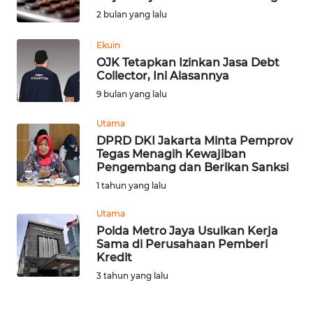
SAINS-TEKNO
2 bulan yang lalu
KESEHATAN
Ekuin
OJK Tetapkan Izinkan Jasa Debt
Collector, Ini Alasannya
INTERNASIONAL
9 bulan yang lalu
SERBA-SERBI
Utama
DPRD DKI Jakarta Minta Pemprov
Tegas Menagih Kewajiban
PENDIDIKAN
Pengembang dan Berikan Sanksi
1 tahun yang lalu
OLAHRAGA
Utama
Polda Metro Jaya Usulkan Kerja
OPINI
Sama di Perusahaan Pemberi
Kredit
3 tahun yang lalu
EDITORIAL