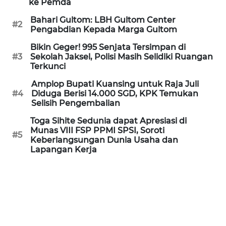
ke Pemda
Bahari Gultom: LBH Gultom Center
KARIR
#2
Pengabdian Kepada Marga Gultom
Bikin Geger! 995 Senjata Tersimpan di
DISCLAIMER
#3
Sekolah Jaksel, Polisi Masih Selidiki Ruangan
Terkunci
Wahana
Amplop Bupati Kuansing untuk Raja Juli
News
#4
Diduga Berisi 14.000 SGD, KPK Temukan
Regional
Selisih Pengembalian
Toga Sihite Sedunia dapat Apresiasi di
WN
Munas VIII FSP PPMI SPSI, Soroti
SUMUT
#5
Keberlangsungan Dunia Usaha dan
Lapangan Kerja
WN
JAKARTA
WN
JABAR