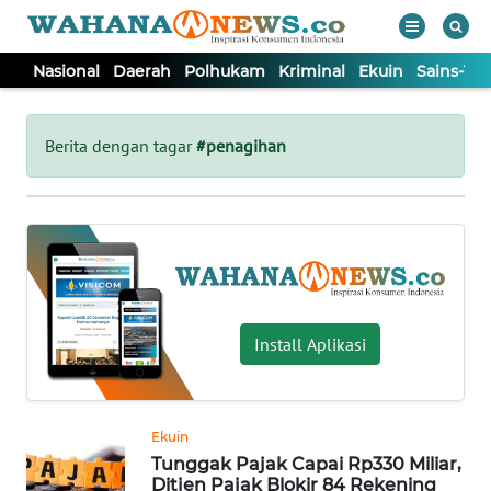
Nasional
Daerah
Polhukam
Kriminal
Ekuin
Sains-Te
WAHANA
Tutup
TV
Berita dengan tagar
#penagihan
NASIONAL
DAERAH
POLHUKAM
Install Aplikasi
KRIMINAL
Ekuin
EKUIN
Tunggak Pajak Capai Rp330 Miliar,
Ditjen Pajak Blokir 84 Rekening