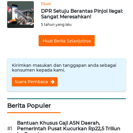
Informasi
Ekuin
DPR Setuju Berantas Pinjol Ilegal:
INDEKS
Sangat Meresahkan!
BERITA
5 tahun yang lalu
KONTAK
Muat Berita Selanjutnya
KAMI
INFO
Kirimkan masukan dan tanggapan anda sebagai
IKLAN
konsumen kepada kami.
TENTANG
Suara Pembaca
KAMI
PEDOMAN
Berita Populer
MEDIA
SIBER
Bantuan Khusus Gaji ASN Daerah,
#1
Pemerintah Pusat Kucurkan Rp22,5 Triliun
REDAKSI