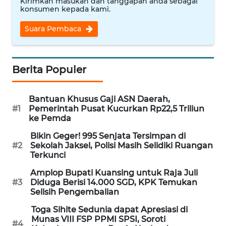
Kirimkan masukan dan tanggapan anda sebagai
Informasi
konsumen kepada kami.
INDEKS
Suara Pembaca
BERITA
KONTAK
Berita Populer
KAMI
Bantuan Khusus Gaji ASN Daerah,
INFO
#1
Pemerintah Pusat Kucurkan Rp22,5 Triliun
IKLAN
ke Pemda
Bikin Geger! 995 Senjata Tersimpan di
TENTANG
#2
Sekolah Jaksel, Polisi Masih Selidiki Ruangan
KAMI
Terkunci
Amplop Bupati Kuansing untuk Raja Juli
PEDOMAN
#3
Diduga Berisi 14.000 SGD, KPK Temukan
MEDIA
Selisih Pengembalian
SIBER
Toga Sihite Sedunia dapat Apresiasi di
Munas VIII FSP PPMI SPSI, Soroti
REDAKSI
#4