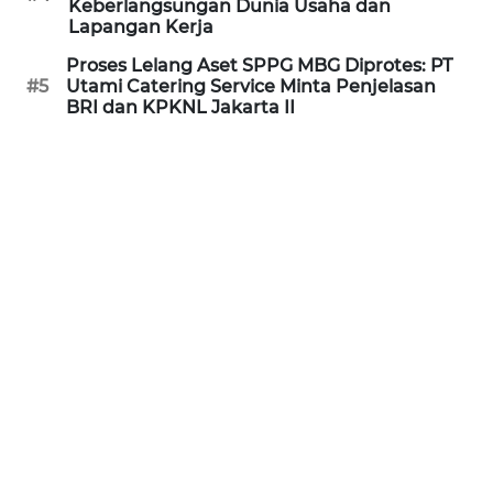
Keberlangsungan Dunia Usaha dan
Lapangan Kerja
KARIR
Proses Lelang Aset SPPG MBG Diprotes: PT
#5
Utami Catering Service Minta Penjelasan
BRI dan KPKNL Jakarta II
DISCLAIMER
Wahana
News
Regional
WN
SUMUT
WN
JAKARTA
WN
JABAR