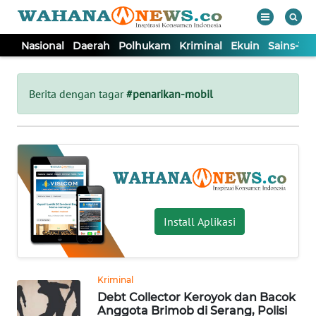
Nasional
Daerah
Polhukam
Kriminal
Ekuin
Sains-Te
WAHANA
Tutup
TV
Berita dengan tagar
#penarikan-mobil
NASIONAL
DAERAH
POLHUKAM
Install Aplikasi
KRIMINAL
Kriminal
EKUIN
Debt Collector Keroyok dan Bacok
Anggota Brimob di Serang, Polisi