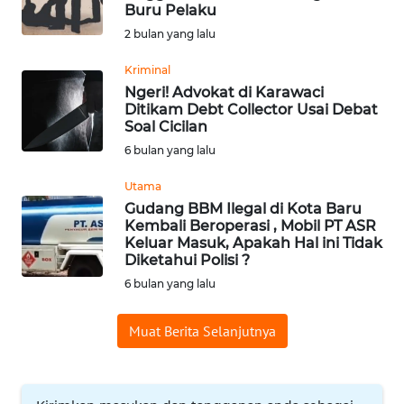
SAINS-TEKNO
Buru Pelaku
2 bulan yang lalu
KESEHATAN
Kriminal
Ngeri! Advokat di Karawaci
Ditikam Debt Collector Usai Debat
INTERNASIONAL
Soal Cicilan
6 bulan yang lalu
SERBA-SERBI
Utama
Gudang BBM Ilegal di Kota Baru
PENDIDIKAN
Kembali Beroperasi , Mobil PT ASR
Keluar Masuk, Apakah Hal ini Tidak
Diketahui Polisi ?
OLAHRAGA
6 bulan yang lalu
OPINI
Muat Berita Selanjutnya
EDITORIAL