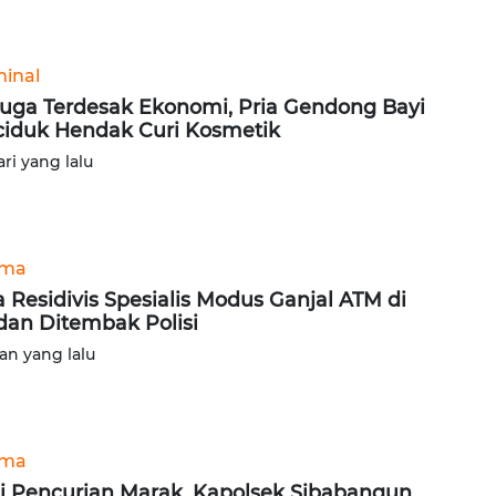
minal
uga Terdesak Ekonomi, Pria Gendong Bayi
ciduk Hendak Curi Kosmetik
ari yang lalu
ama
 Residivis Spesialis Modus Ganjal ATM di
an Ditembak Polisi
lan yang lalu
ama
i Pencurian Marak, Kapolsek Sibabangun