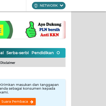
NETWORK
al
Serba-serbi
Pendidikan
Olahraga
Opini
Editoria
Disclaimer
Kirimkan masukan dan tanggapan
anda sebagai konsumen kepada
kami.
Suara Pembaca