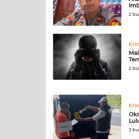
SERAMBI
Imb
2 bu
WN
JAMBI
WN
Kri
SULTRA
Mal
Tem
WN
2 bu
NTB
WN
SULTENG
Kri
WN
Okn
SULBAR
Lul
3 bu
WN