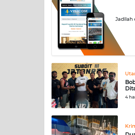
INDEKS
BERITA
Jadilah
KONTAK
KAMI
INFO
IKLAN
TENTANG
Ut
KAMI
Bob
Dit
PEDOMAN
4 ha
MEDIA
SIBER
REDAKSI
Kri
Dua