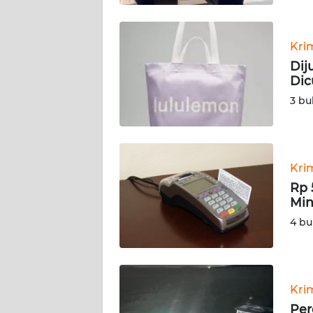
BABEL
WN
Kri
SUMBAR
Dij
Dic
WN
3 bu
SUMSEL
WN
BENGKULU
Kri
Rp 
WN
Min
LAMPUNG
4 bu
WN
JATENG
Kri
WN
Per