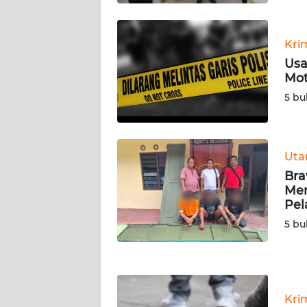
KALTARA
WN
Kri
KALSEL
Usa
Mot
WN
5 bu
KALTIM
WN
SULSEL
Ut
Bra
Men
WN
Pel
GORONTALO
5 bu
WN
SULUT
WN
Kri
MALUKU