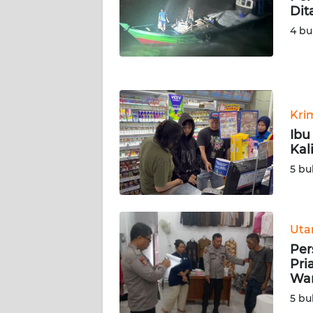
NUSANTARA
Dit
4 bu
WN
JOGJA
WN
JATIM
Kri
Ibu
WN
Kal
BALI
5 bu
WN
KALBAR
Ut
Per
WN
Pri
KALTENG
War
5 bu
WN