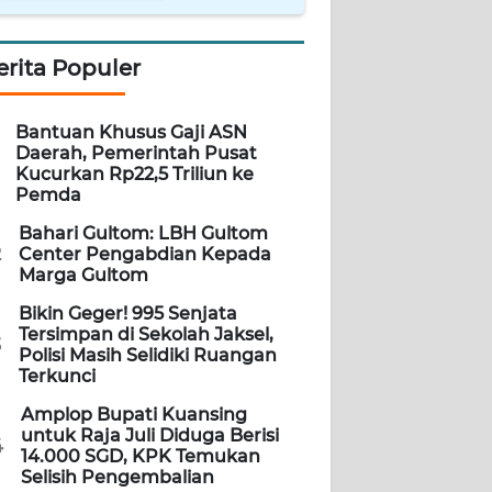
erita Populer
Bantuan Khusus Gaji ASN
Daerah, Pemerintah Pusat
Kucurkan Rp22,5 Triliun ke
Pemda
Bahari Gultom: LBH Gultom
2
Center Pengabdian Kepada
Marga Gultom
Bikin Geger! 995 Senjata
Tersimpan di Sekolah Jaksel,
3
Polisi Masih Selidiki Ruangan
Terkunci
Amplop Bupati Kuansing
untuk Raja Juli Diduga Berisi
4
14.000 SGD, KPK Temukan
Selisih Pengembalian