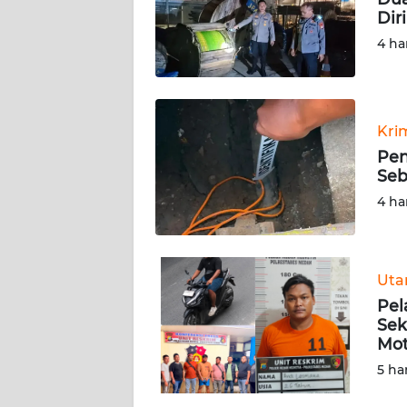
KARIR
Dir
4 ha
DISCLAIMER
Wahana
News
Kri
Regional
Pen
Seb
WN
4 ha
SUMUT
WN
JAKARTA
Ut
Pel
WN
Sek
JABAR
Mot
5 ha
WN
BANTEN