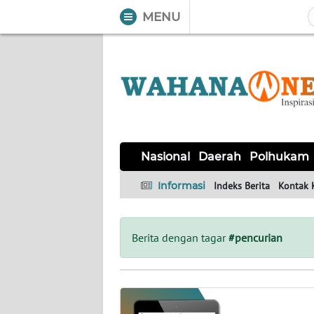
MENU
WAHANA
Tutup
TV
NASIONAL
DAERAH
POLHUKAM
KRIMINAL
EKUIN
SAINS-
KESEHATAN
INTERNASIONAL
Nasional
Daerah
Polhukam
TEKNO
Informasi
Indeks Berita
Kontak 
SERBA-
PENDIDIKAN
OLAHRAGA
OPINI
SERBI
Berita dengan tagar
#pencurian
EDITORIAL
Informasi