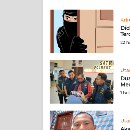
WN
Kri
NTT
Did
Ter
WN
KEPRI
22 h
WN
PAPUA
Ut
Dua
WN
Med
PAPUA
BARAT
1 bu
WN
RIAU
Ut
WN
Aks