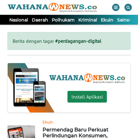
Nasional
Daerah
Polhukam
Kriminal
Ekuin
Sains-Te
WAHANA
Tutup
TV
Berita dengan tagar
#perdagangan-digital
NASIONAL
DAERAH
POLHUKAM
Install Aplikasi
KRIMINAL
Ekuin
EKUIN
Permendag Baru Perkuat
Perlindungan Konsumen,