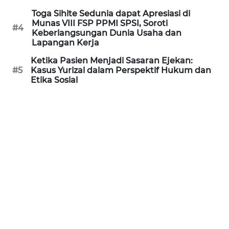
Toga Sihite Sedunia dapat Apresiasi di
WN
Munas VIII FSP PPMI SPSI, Soroti
SERAMBI
#4
Keberlangsungan Dunia Usaha dan
Lapangan Kerja
WN
Ketika Pasien Menjadi Sasaran Ejekan:
JAMBI
#5
Kasus Yurizal dalam Perspektif Hukum dan
Etika Sosial
WN
SULTRA
WN
NTB
WN
SULTENG
WN
SULBAR