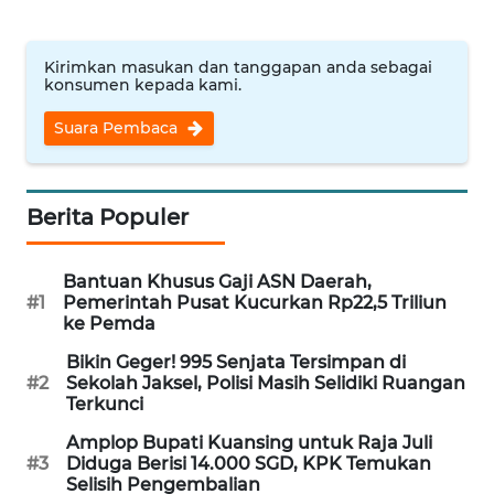
WN
BANTEN
Kirimkan masukan dan tanggapan anda sebagai
konsumen kepada kami.
WN
NTT
Suara Pembaca
WN
KEPRI
Berita Populer
WN
Bantuan Khusus Gaji ASN Daerah,
PAPUA
#1
Pemerintah Pusat Kucurkan Rp22,5 Triliun
ke Pemda
WN
Bikin Geger! 995 Senjata Tersimpan di
PAPUA
#2
Sekolah Jaksel, Polisi Masih Selidiki Ruangan
BARAT
Terkunci
Amplop Bupati Kuansing untuk Raja Juli
WN
#3
Diduga Berisi 14.000 SGD, KPK Temukan
RIAU
Selisih Pengembalian