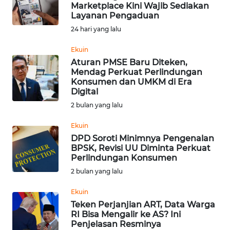
SAINS-TEKNO
Marketplace Kini Wajib Sediakan
Layanan Pengaduan
24 hari yang lalu
KESEHATAN
Ekuin
Aturan PMSE Baru Diteken,
INTERNASIONAL
Mendag Perkuat Perlindungan
Konsumen dan UMKM di Era
SERBA-SERBI
Digital
2 bulan yang lalu
PENDIDIKAN
Ekuin
DPD Soroti Minimnya Pengenalan
BPSK, Revisi UU Diminta Perkuat
OLAHRAGA
Perlindungan Konsumen
2 bulan yang lalu
OPINI
Ekuin
Teken Perjanjian ART, Data Warga
EDITORIAL
RI Bisa Mengalir ke AS? Ini
Penjelasan Resminya