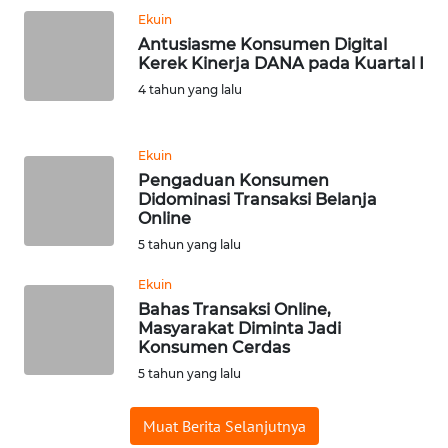
Ekuin
Antusiasme Konsumen Digital
KARIR
Kerek Kinerja DANA pada Kuartal I
4 tahun yang lalu
DISCLAIMER
Wahana
Ekuin
News
Pengaduan Konsumen
Regional
Didominasi Transaksi Belanja
Online
WN
5 tahun yang lalu
SUMUT
Ekuin
Bahas Transaksi Online,
WN
Masyarakat Diminta Jadi
JAKARTA
Konsumen Cerdas
5 tahun yang lalu
WN
JABAR
Muat Berita Selanjutnya