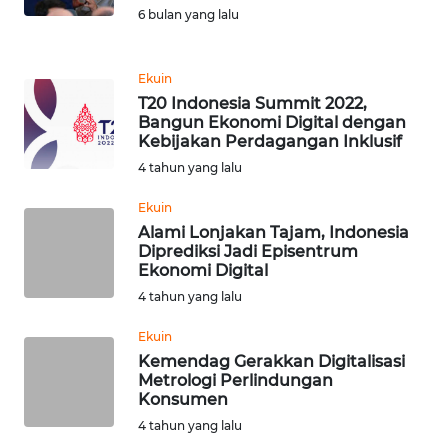
Informasi
6 bulan yang lalu
INDEKS
BERITA
Ekuin
T20 Indonesia Summit 2022,
Bangun Ekonomi Digital dengan
KONTAK
Kebijakan Perdagangan Inklusif
KAMI
4 tahun yang lalu
INFO
Ekuin
IKLAN
Alami Lonjakan Tajam, Indonesia
Diprediksi Jadi Episentrum
Ekonomi Digital
TENTANG
KAMI
4 tahun yang lalu
Ekuin
PEDOMAN
Kemendag Gerakkan Digitalisasi
MEDIA
Metrologi Perlindungan
SIBER
Konsumen
4 tahun yang lalu
REDAKSI