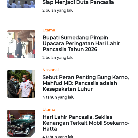
Informasi
Siap Menjadi Duta Pancasila
2 bulan yang lalu
INDEKS
BERITA
Utama
Bupati Sumedang Pimpin
KONTAK
Upacara Peringatan Hari Lahir
KAMI
Pancasila Tahun 2026
2 bulan yang lalu
INFO
IKLAN
Nasional
Sebut Peran Penting Bung Karno,
Mahfud MD: Pancasila adalah
TENTANG
Kesepakatan Luhur
KAMI
4 tahun yang lalu
PEDOMAN
Utama
MEDIA
Hari Lahir Pancasila, Sekilas
SIBER
Kenangan Terkait Mobil Soekarno-
Hatta
REDAKSI
4 tahun yang lalu