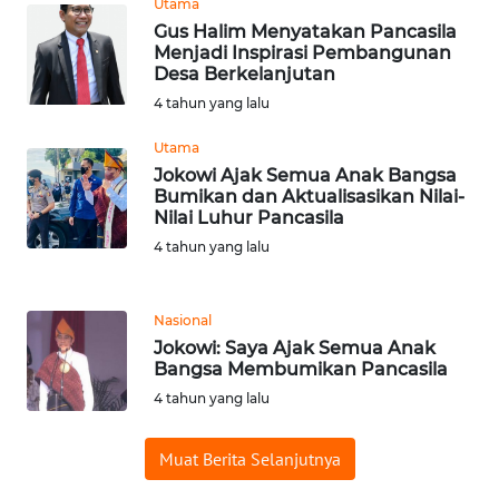
Utama
WN
Gus Halim Menyatakan Pancasila
BANTEN
Menjadi Inspirasi Pembangunan
Desa Berkelanjutan
WN
4 tahun yang lalu
NTT
Utama
Jokowi Ajak Semua Anak Bangsa
WN
Bumikan dan Aktualisasikan Nilai-
KEPRI
Nilai Luhur Pancasila
4 tahun yang lalu
WN
PAPUA
Nasional
Jokowi: Saya Ajak Semua Anak
WN
Bangsa Membumikan Pancasila
PAPUA
BARAT
4 tahun yang lalu
WN
Muat Berita Selanjutnya
RIAU