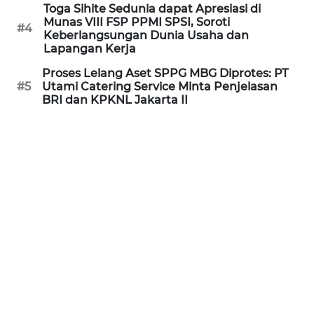
Toga Sihite Sedunia dapat Apresiasi di
WN
Munas VIII FSP PPMI SPSI, Soroti
#4
Keberlangsungan Dunia Usaha dan
BABEL
Lapangan Kerja
WN
Proses Lelang Aset SPPG MBG Diprotes: PT
#5
Utami Catering Service Minta Penjelasan
SUMBAR
BRI dan KPKNL Jakarta II
WN
SUMSEL
WN
BENGKULU
WN
LAMPUNG
WN
JATENG