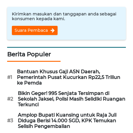
WN
Kirimkan masukan dan tanggapan anda sebagai
SERAMBI
konsumen kepada kami.
Suara Pembaca
WN
JAMBI
Berita Populer
WN
SULTRA
Bantuan Khusus Gaji ASN Daerah,
WN
#1
Pemerintah Pusat Kucurkan Rp22,5 Triliun
NTB
ke Pemda
Bikin Geger! 995 Senjata Tersimpan di
WN
#2
Sekolah Jaksel, Polisi Masih Selidiki Ruangan
SULTENG
Terkunci
Amplop Bupati Kuansing untuk Raja Juli
WN
#3
Diduga Berisi 14.000 SGD, KPK Temukan
SULBAR
Selisih Pengembalian