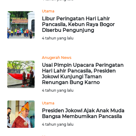
Utama
KARIR
Libur Peringatan Hari Lahir
Pancasila, Kebun Raya Bogor
Diserbu Pengunjung
DISCLAIMER
4 tahun yang lalu
Wahana
News
Regional
Anugerah News
Usai Pimpin Upacara Peringatan
Hari Lahir Pancasila, Presiden
WN
Jokowi Kunjungi Taman
SUMUT
Renungan Bung Karno
4 tahun yang lalu
WN
JAKARTA
Utama
Presiden Jokowi Ajak Anak Muda
Bangsa Membumikan Pancasila
WN
4 tahun yang lalu
JABAR