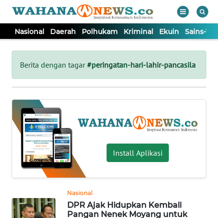
Nasional
Daerah
Polhukam
Kriminal
Ekuin
Sains-Te
WAHANA
Tutup
TV
Berita dengan tagar
#peringatan-hari-lahir-pancasila
NASIONAL
DAERAH
POLHUKAM
Install Aplikasi
KRIMINAL
Nasional
EKUIN
DPR Ajak Hidupkan Kembali
Pangan Nenek Moyang untuk