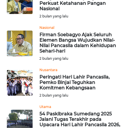
SAINS-TEKNO
Perkuat Ketahanan Pangan
Nasional
2 bulan yang lalu
KESEHATAN
Nasional
Firman Soebagyo Ajak Seluruh
INTERNASIONAL
Elemen Bangsa Wujudkan Nilai-
Nilai Pancasila dalam Kehidupan
SERBA-SERBI
Sehari-hari
2 bulan yang lalu
PENDIDIKAN
Nusantara
Peringati Hari Lahir Pancasila,
Pemko Binjai Teguhkan
OLAHRAGA
Komitmen Kebangsaan
2 bulan yang lalu
OPINI
Utama
54 Paskibraka Sumedang 2025
EDITORIAL
Jalani Tugas Terakhir pada
Upacara Hari Lahir Pancasila 2026,