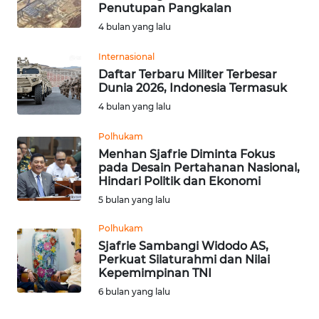
SAINS-TEKNO
Penutupan Pangkalan
4 bulan yang lalu
KESEHATAN
Internasional
Daftar Terbaru Militer Terbesar
INTERNASIONAL
Dunia 2026, Indonesia Termasuk
4 bulan yang lalu
SERBA-SERBI
Polhukam
Menhan Sjafrie Diminta Fokus
PENDIDIKAN
pada Desain Pertahanan Nasional,
Hindari Politik dan Ekonomi
5 bulan yang lalu
OLAHRAGA
Polhukam
Sjafrie Sambangi Widodo AS,
OPINI
Perkuat Silaturahmi dan Nilai
Kepemimpinan TNI
EDITORIAL
6 bulan yang lalu