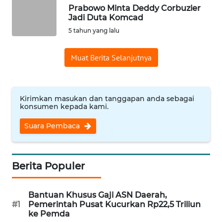
Prabowo Minta Deddy Corbuzier
WN
Jadi Duta Komcad
SERAMBI
5 tahun yang lalu
WN
Muat Berita Selanjutnya
JAMBI
WN
Kirimkan masukan dan tanggapan anda sebagai
SULTRA
konsumen kepada kami.
Suara Pembaca
WN
NTB
WN
Berita Populer
SULTENG
Bantuan Khusus Gaji ASN Daerah,
WN
#1
Pemerintah Pusat Kucurkan Rp22,5 Triliun
SULBAR
ke Pemda