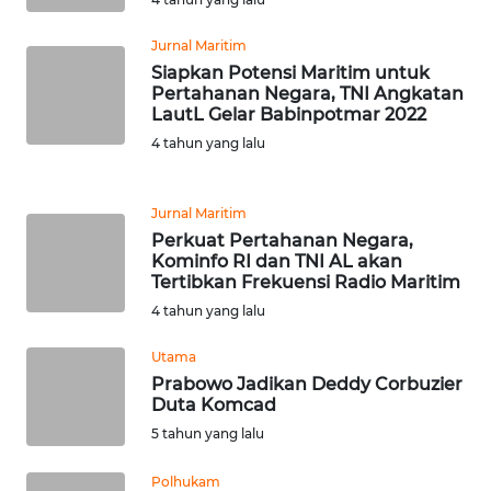
WN
BANTEN
Jurnal Maritim
Siapkan Potensi Maritim untuk
Pertahanan Negara, TNI Angkatan
WN
LautL Gelar Babinpotmar 2022
NTT
4 tahun yang lalu
WN
KEPRI
Jurnal Maritim
Perkuat Pertahanan Negara,
Kominfo RI dan TNI AL akan
WN
Tertibkan Frekuensi Radio Maritim
PAPUA
4 tahun yang lalu
WN
Utama
PAPUA
Prabowo Jadikan Deddy Corbuzier
BARAT
Duta Komcad
5 tahun yang lalu
WN
RIAU
Polhukam