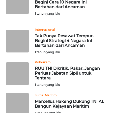
Begini Cara 10 Negara Ini
Bertahan dari Ancaman
KARIR
1 tahun yang lalu
DISCLAIMER
Internasional
Tak Punya Pesawat Tempur,
Wahana
Begini Strategi 4 Negara Ini
News
Bertahan dari Ancaman
Regional
1 tahun yang lalu
WN
Polhukam
SUMUT
RUU TNI Dikritik, Pakar: Jangan
Perluas Jabatan Sipil untuk
Tentara
WN
1 tahun yang lalu
JAKARTA
Jurnal Maritim
WN
Marcellus Hakeng Dukung TNI AL
JABAR
Bangun Kejayaan Maritim
4 tahun yang lalu