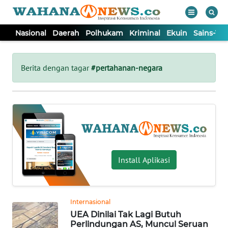
Nasional
Daerah
Polhukam
Kriminal
Ekuin
Sains-Te
WAHANA
Tutup
TV
Berita dengan tagar
#pertahanan-negara
NASIONAL
DAERAH
POLHUKAM
Install Aplikasi
KRIMINAL
Internasional
EKUIN
UEA Dinilai Tak Lagi Butuh
Perlindungan AS, Muncul Seruan