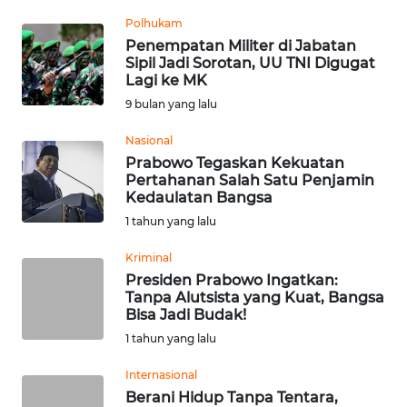
Informasi
Polhukam
Penempatan Militer di Jabatan
INDEKS
Sipil Jadi Sorotan, UU TNI Digugat
BERITA
Lagi ke MK
9 bulan yang lalu
KONTAK
KAMI
Nasional
Prabowo Tegaskan Kekuatan
Pertahanan Salah Satu Penjamin
INFO
Kedaulatan Bangsa
IKLAN
1 tahun yang lalu
TENTANG
Kriminal
KAMI
Presiden Prabowo Ingatkan:
Tanpa Alutsista yang Kuat, Bangsa
Bisa Jadi Budak!
PEDOMAN
MEDIA
1 tahun yang lalu
SIBER
Internasional
Berani Hidup Tanpa Tentara,
REDAKSI