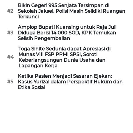
Bikin Geger! 995 Senjata Tersimpan di
WN
#2
Sekolah Jaksel, Polisi Masih Selidiki Ruangan
BABEL
Terkunci
Amplop Bupati Kuansing untuk Raja Juli
WN
#3
Diduga Berisi 14.000 SGD, KPK Temukan
SUMBAR
Selisih Pengembalian
Toga Sihite Sedunia dapat Apresiasi di
WN
Munas VIII FSP PPMI SPSI, Soroti
#4
SUMSEL
Keberlangsungan Dunia Usaha dan
Lapangan Kerja
WN
Ketika Pasien Menjadi Sasaran Ejekan:
BENGKULU
#5
Kasus Yurizal dalam Perspektif Hukum dan
Etika Sosial
WN
LAMPUNG
WN
JATENG