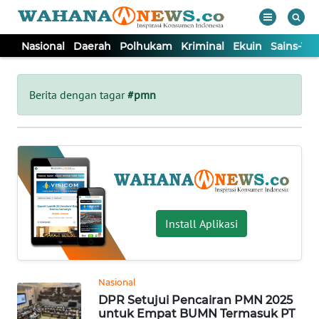
Nasional
Daerah
Polhukam
Kriminal
Ekuin
Sains-Te
WAHANA
Tutup
TV
Berita dengan tagar
#pmn
NASIONAL
DAERAH
POLHUKAM
Install Aplikasi
KRIMINAL
Nasional
EKUIN
DPR Setujui Pencairan PMN 2025
untuk Empat BUMN Termasuk PT