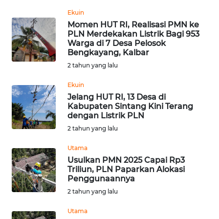
Informasi
Ekuin
Momen HUT RI, Realisasi PMN ke
INDEKS
PLN Merdekakan Listrik Bagi 953
BERITA
Warga di 7 Desa Pelosok
Bengkayang, Kalbar
KONTAK
2 tahun yang lalu
KAMI
Ekuin
Jelang HUT RI, 13 Desa di
INFO
Kabupaten Sintang Kini Terang
IKLAN
dengan Listrik PLN
2 tahun yang lalu
TENTANG
KAMI
Utama
Usulkan PMN 2025 Capai Rp3
Triliun, PLN Paparkan Alokasi
PEDOMAN
Penggunaannya
MEDIA
SIBER
2 tahun yang lalu
Utama
REDAKSI