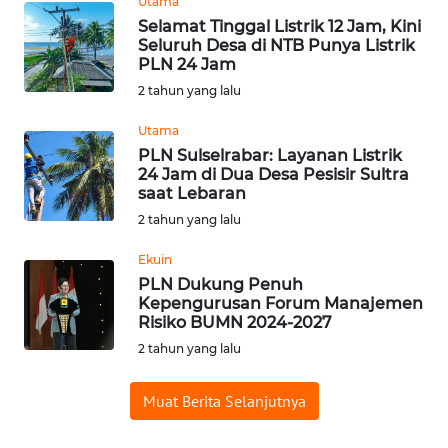
Utama
Selamat Tinggal Listrik 12 Jam, Kini
WN
Seluruh Desa di NTB Punya Listrik
BABEL
PLN 24 Jam
2 tahun yang lalu
WN
SUMBAR
Utama
PLN Sulselrabar: Layanan Listrik
24 Jam di Dua Desa Pesisir Sultra
WN
saat Lebaran
SUMSEL
2 tahun yang lalu
WN
Ekuin
BENGKULU
PLN Dukung Penuh
Kepengurusan Forum Manajemen
Risiko BUMN 2024-2027
WN
LAMPUNG
2 tahun yang lalu
WN
Muat Berita Selanjutnya
JATENG