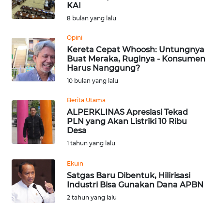
SAINS-TEKNO
KAI
8 bulan yang lalu
KESEHATAN
Opini
Kereta Cepat Whoosh: Untungnya
Buat Meraka, Ruginya - Konsumen
INTERNASIONAL
Harus Nanggung?
10 bulan yang lalu
SERBA-SERBI
Berita Utama
ALPERKLINAS Apresiasi Tekad
PENDIDIKAN
PLN yang Akan Listriki 10 Ribu
Desa
OLAHRAGA
1 tahun yang lalu
Ekuin
OPINI
Satgas Baru Dibentuk, Hilirisasi
Industri Bisa Gunakan Dana APBN
EDITORIAL
2 tahun yang lalu