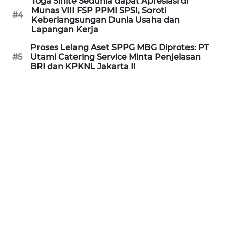
Toga Sihite Sedunia dapat Apresiasi di
Munas VIII FSP PPMI SPSI, Soroti
WN
#4
Keberlangsungan Dunia Usaha dan
KALTARA
Lapangan Kerja
Proses Lelang Aset SPPG MBG Diprotes: PT
WN
#5
Utami Catering Service Minta Penjelasan
KALSEL
BRI dan KPKNL Jakarta II
WN
KALTIM
WN
SULSEL
WN
GORONTALO
WN
SULUT