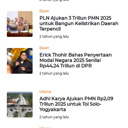
WN
Ekuin
SERAMBI
PLN Ajukan 3 Triliun PMN 2025
untuk Bangun Kelistrikan Daerah
Terpencil
WN
JAMBI
2 tahun yang lalu
Ekuin
WN
Erick Thohir Bahas Penyertaan
SULTRA
Modal Negara 2025 Senilai
Rp44,24 Triliun di DPR
WN
2 tahun yang lalu
NTB
Utama
WN
Adhi Karya Ajukan PMN Rp2,09
SULTENG
Triliun 2025 untuk Tol Solo-
Yogyakarta
WN
2 tahun yang lalu
SULBAR