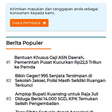
WN
Kirimkan masukan dan tanggapan anda sebagai
NUSANTARA
konsumen kepada kami.
Suara Pembaca
WN
JOGJA
Berita Populer
WN
JATIM
Bantuan Khusus Gaji ASN Daerah,
WN
#1
Pemerintah Pusat Kucurkan Rp22,5 Triliun
ke Pemda
BALI
Bikin Geger! 995 Senjata Tersimpan di
WN
#2
Sekolah Jaksel, Polisi Masih Selidiki Ruangan
Terkunci
KALBAR
Amplop Bupati Kuansing untuk Raja Juli
#3
Diduga Berisi 14.000 SGD, KPK Temukan
WN
Selisih Pengembalian
KALTENG