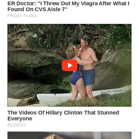
WN
BOGOR
WN
DEPOK
WN
TAPANULI
UTARA
WN
SAMOSIR
WN
PADANG
LAWAS