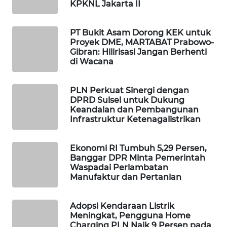
KPKNL Jakarta II
WAHANA
SPORT
PT Bukit Asam Dorong KEK untuk
Proyek DME, MARTABAT Prabowo-
WAHANA
Gibran: Hilirisasi Jangan Berhenti
UMKM
di Wacana
WAHANA
PLN Perkuat Sinergi dengan
SELEB
DPRD Sulsel untuk Dukung
Keandalan dan Pembangunan
Infrastruktur Ketenagalistrikan
WAHANA
PERSONA
Ekonomi RI Tumbuh 5,29 Persen,
Banggar DPR Minta Pemerintah
WAHANA
Waspadai Perlambatan
OTOMOTIF
Manufaktur dan Pertanian
WAHANA
Adopsi Kendaraan Listrik
HEALTH
Meningkat, Pengguna Home
Charging PLN Naik 9 Persen pada