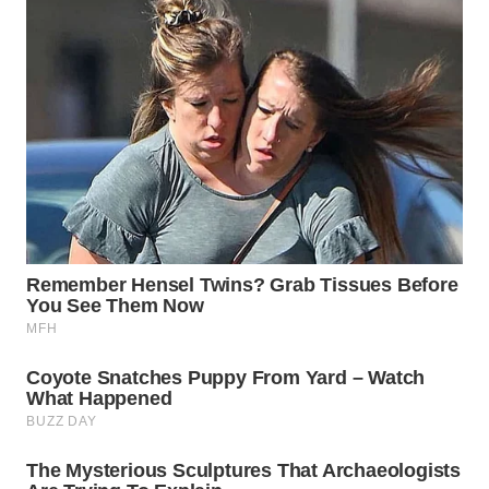
WN
SUMEDANG
WN
CIANJUR
WN
KEPULAUAN
SERIBU
WN
TANGERANG
WN
BINJAI
WN
CIREBON