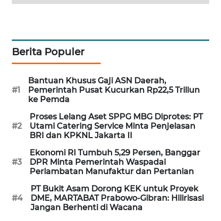
MAWAKA
ID
Berita Populer
MARTABAT
NET
Bantuan Khusus Gaji ASN Daerah,
#1
Pemerintah Pusat Kucurkan Rp22,5 Triliun
PLN
ke Pemda
WATCH
Proses Lelang Aset SPPG MBG Diprotes: PT
#2
Utami Catering Service Minta Penjelasan
MKLI
BRI dan KPKNL Jakarta II
Ekonomi RI Tumbuh 5,29 Persen, Banggar
LPKKI
#3
DPR Minta Pemerintah Waspadai
Perlambatan Manufaktur dan Pertanian
LKKI
PT Bukit Asam Dorong KEK untuk Proyek
#4
DME, MARTABAT Prabowo-Gibran: Hilirisasi
KOPEKLIN
Jangan Berhenti di Wacana