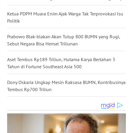
WN
KALTARA
Ketua PDPM Muara Enim Ajak Warga Tak Terprovokasi Isu
Politik
WN
KALSEL
Prabowo Blak-blakan Akan Tutup 800 BUMN yang Rugi,
Sebut Negara Bisa Hemat Triliunan
WN
KALTIM
Aset Tembus Rp189 Triliun, Hutama Karya Bertahan 3
Tahun di Fortune Southeast Asia 500
WN
SULSEL
Dony Oskaria Ungkap Mesin Raksasa BUMN, Kontribusinya
Tembus Rp700 Triliun
WN
GORONTALO
WN
SULUT