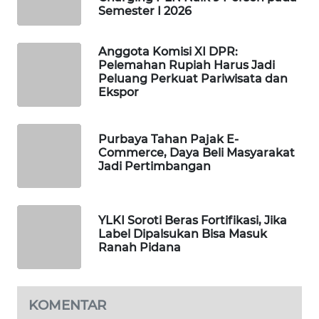
Semester I 2026
WAHANA
DESA
WISATA
Anggota Komisi XI DPR:
Pelemahan Rupiah Harus Jadi
Peluang Perkuat Pariwisata dan
LAPAK
Ekspor
WAHANA
Wahana
Purbaya Tahan Pajak E-
Network
Commerce, Daya Beli Masyarakat
Jadi Pertimbangan
KONSUMEN
LISTRIK
YLKI Soroti Beras Fortifikasi, Jika
Label Dipalsukan Bisa Masuk
MASYARAKAT
Ranah Pidana
KELISTRIKAN
WALINKI
KOMENTAR
ID