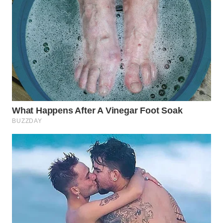
WN
NATUNA
WN
BINTAN
WN
MANDALIKA
WN
LIKUPANG
WN
LABUANBAJO
WN
BORNEO