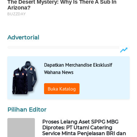
WAHANA
LISTRIK
WAHANA
Advertorial
TRAVEL
WAHANA
TV
Dapatkan Merchandise Eksklusif
Wahana News
WAHANANEWS
ID
Buka Katalog
WAHANANEWS
CO ID
Pilihan Editor
Proses Lelang Aset SPPG MBG
WAHANANEWS
Diprotes: PT Utami Catering
NET
Service Minta Penjelasan BRI dan