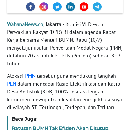
Informasi
INDEKS
BERITA
WahanaNews.co
, Jakarta -
Komisi VI Dewan
Perwakilan Rakyat (DPR) RI dalam agenda Rapat
KONTAK
Kerja bersama Menteri BUMN, Rabu (10/7)
KAMI
menyetujui usulan Penyertaan Modal Negara (PMN)
di tahun 2025 untuk PT PLN (Persero) sebesar Rp3
INFO
triliun.
IKLAN
Alokasi
PMN
tersebut guna mendukung langkah
TENTANG
PLN
dalam mencapai Rasio Elektrifikasi dan Rasio
KAMI
Desa Berlistrik (RDB) 100% selaras dengan
komitmen mewujudkan keadilan energi khususnya
PEDOMAN
di wilayah 3T (Tertinggal, Terdepan, dan Terluar).
MEDIA
SIBER
Baca Juga:
REDAKSI
Ratusan BUMN Tak Efisien Akan Ditutup,