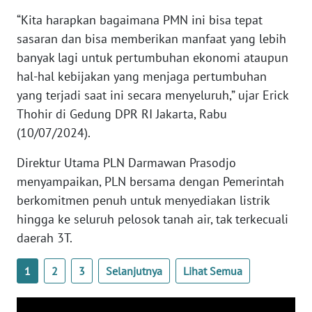
“Kita harapkan bagaimana PMN ini bisa tepat
WN
sasaran dan bisa memberikan manfaat yang lebih
SERAMBI
banyak lagi untuk pertumbuhan ekonomi ataupun
WN
hal-hal kebijakan yang menjaga pertumbuhan
JAMBI
yang terjadi saat ini secara menyeluruh,” ujar Erick
Thohir di Gedung DPR RI Jakarta, Rabu
WN
(10/07/2024).
SULTRA
Direktur Utama PLN Darmawan Prasodjo
WN
menyampaikan, PLN bersama dengan Pemerintah
NTB
berkomitmen penuh untuk menyediakan listrik
hingga ke seluruh pelosok tanah air, tak terkecuali
WN
daerah 3T.
SULTENG
1
2
3
Selanjutnya
Lihat Semua
WN
SULBAR