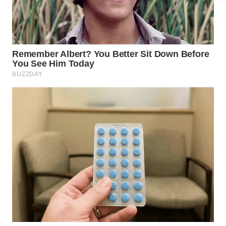
TAPANULI
TENGAH
WN DELI
SERDANG
WN
TEBING
TINGGI
WN
PAKPAK
WN
KARAWANG
WN
BEKASI