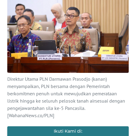
SAINS-TEKNO
KESEHATAN
INTERNASIONAL
SERBA-SERBI
PENDIDIKAN
Direktur Utama PLN Darmawan Prasodjo (kanan)
menyampaikan, PLN bersama dengan Pemerintah
OLAHRAGA
berkomitmen penuh untuk mewujudkan pemerataan
listrik hingga ke seluruh pelosok tanah airsesuai dengan
OPINI
pengejawantahan sila ke-5 Pancasila.
[WahanaNews.co/PLN]
EDITORIAL
Ikuti Kami di: