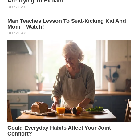
WN
INDRAMAYU
WN
KUNINGAN
WN
MAJALENGKA
WN
SUBANG
WN
SUKABUMI
WN
PURWAKARTA