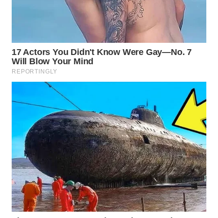
Wahana
Media
Group
WAHANA
NEWS
WAHANA
TANI
WAHANA
ADVOKAT
WAHANA
INFRASTRUKTUR
WAHANA
KONSUMEN