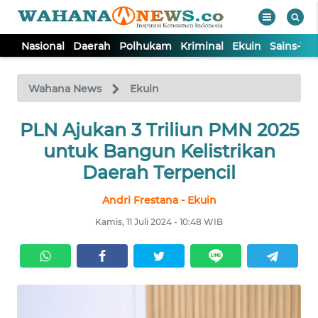
Nasional
Daerah
Polhukam
Kriminal
Ekuin
Sains-Te
WAHANA
Tutup
TV
Wahana News
Ekuin
PLN Ajukan 3 Triliun PMN 2025
NASIONAL
untuk Bangun Kelistrikan
DAERAH
Daerah Terpencil
Andri Frestana - Ekuin
POLHUKAM
Kamis, 11 Juli 2024 - 10:48 WIB
KRIMINAL
EKUIN