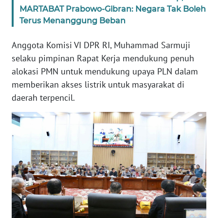
MARTABAT Prabowo-Gibran: Negara Tak Boleh
Terus Menanggung Beban
KARIR
Anggota Komisi VI DPR RI, Muhammad Sarmuji
DISCLAIMER
selaku pimpinan Rapat Kerja mendukung penuh
alokasi PMN untuk mendukung upaya PLN dalam
Wahana
News
memberikan akses listrik untuk masyarakat di
Regional
daerah terpencil.
WN
SUMUT
WN
JAKARTA
WN
JABAR