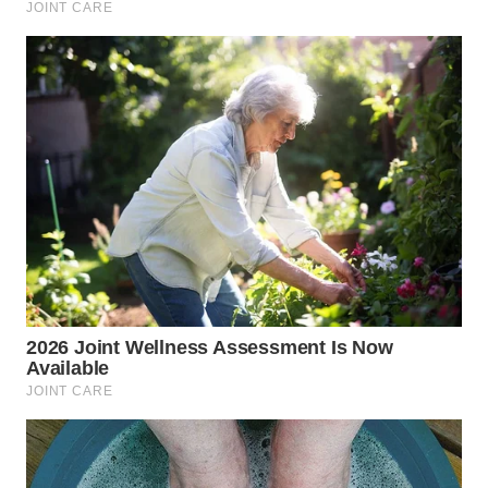
WN
PRIANGAN
TIMUR
WN
SEMARANG
WN
SOLO
WN
BOROBUDUR
WN
MADURA
WN
SURABAYA