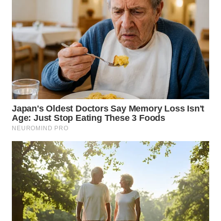
WN
MALUKU
WN
MALUT
WN
DAIRI
WN
DANAU
TOBA
WN
NIAS
WN
LANGKAT