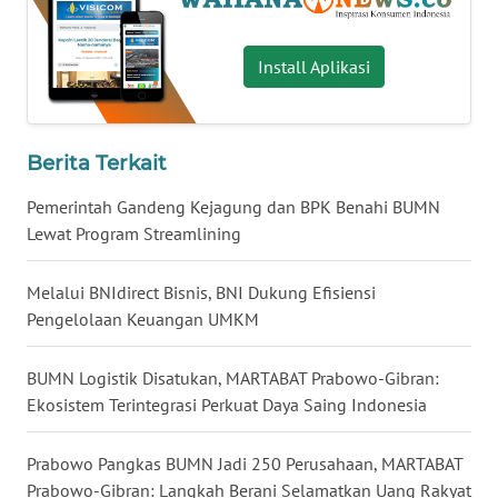
WN
NUSANTARA
Install Aplikasi
WN
JOGJA
Berita Terkait
WN
Pemerintah Gandeng Kejagung dan BPK Benahi BUMN
JATIM
Lewat Program Streamlining
WN
Melalui BNIdirect Bisnis, BNI Dukung Efisiensi
BALI
Pengelolaan Keuangan UMKM
WN
BUMN Logistik Disatukan, MARTABAT Prabowo-Gibran:
KALBAR
Ekosistem Terintegrasi Perkuat Daya Saing Indonesia
WN
KALTENG
Prabowo Pangkas BUMN Jadi 250 Perusahaan, MARTABAT
Prabowo-Gibran: Langkah Berani Selamatkan Uang Rakyat