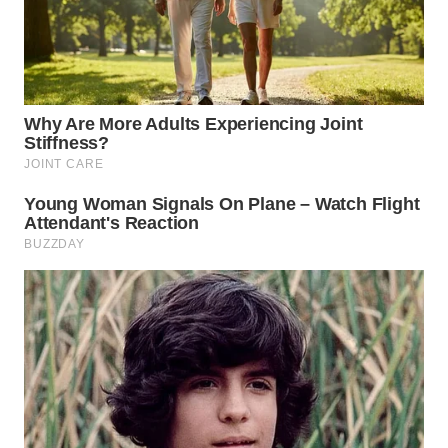
WN
TAPANULI
SELATAN
WN
TANJUNG
LESUNG
WN
KARO
WN
SIMALUNGUN
WN
LABUHANBATU
WN