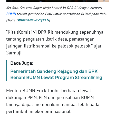
WN
Ket foto: Suasana Rapat Kerja Komisi VI DPR RI dengan Menteri
BANTEN
BUMN
terkait pemberian PMN untuk perusahaan BUMN pada Rabu
(10/7). [
WahanaNews.co/PLN
]
WN
NTT
“Kita (Komisi VI DPR RI) mendukung sepenuhnya
tentang penguatan listrik desa, pemasangan
WN
jaringan listrik sampai ke pelosok-pelosok,” ujar
KEPRI
Sarmuji.
WN
Baca Juga:
PAPUA
Pemerintah Gandeng Kejagung dan BPK
Benahi BUMN Lewat Program Streamlining
WN
PAPUA
Menteri BUMN Erick Thohir berharap lewat
BARAT
dukungan PMN, PLN dan perusahaan BUMN
lainnya dapat memberikan manfaat lebih pada
WN
RIAU
pertumbuhan ekonomi nasional.