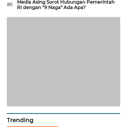
Media Asing Sorot Hubungan Pemerintah
#5
PORTAL
RI dengan "9 Naga" Ada Apa?
KONSUMEN
FORWAMKI
ALPERKLINAS
FORJASIDA
TAMBANG
NEWS
SITUNGIR
NEWS
SIDIKALANG
Trending
NEWS