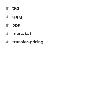
SIBARAGAS
#
tkd
NEWS
#
sppg
METRO
#
bps
SIANTAR
#
martabat
NEWS
#
transfer-pricing
METRO
MEDAN
NEWS
METRO
JAKARTA
NEWS
KRT
NEWS