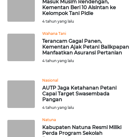
Masuk Musim Rendengan,
WN
Kementan Beri 10 Alsintan ke
BANTEN
Kelompok Tani Pidie
4 tahun yang lalu
WN
Wahana Tani
NTT
Terancam Gagal Panen,
Kementan Ajak Petani Balikpapan
WN
Manfaatkan Asuransi Pertanian
KEPRI
4 tahun yang lalu
WN
PAPUA
Nasional
AUTP Jaga Ketahanan Petani
Capai Target Swasembada
WN
Pangan
PAPUA
4 tahun yang lalu
BARAT
Natuna
WN
Kabupaten Natuna Resmi Miliki
RIAU
Perda Program Sekolah