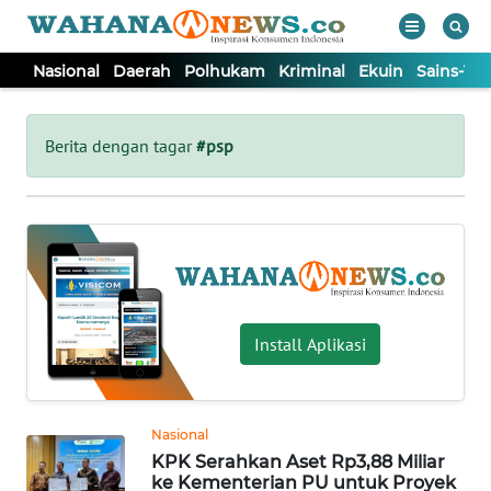
Nasional
Daerah
Polhukam
Kriminal
Ekuin
Sains-Te
WAHANA
Tutup
TV
Berita dengan tagar
#psp
NASIONAL
DAERAH
POLHUKAM
Install Aplikasi
KRIMINAL
Nasional
EKUIN
KPK Serahkan Aset Rp3,88 Miliar
ke Kementerian PU untuk Proyek