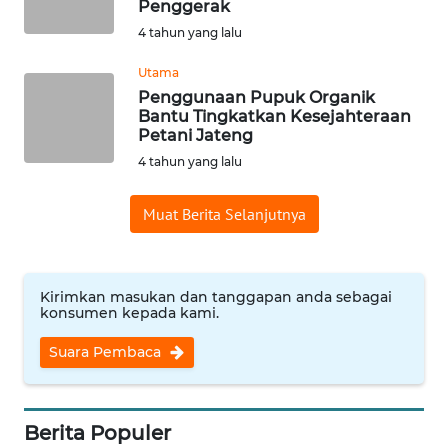
Penggerak
WN
4 tahun yang lalu
SERAMBI
Utama
Penggunaan Pupuk Organik
WN
Bantu Tingkatkan Kesejahteraan
JAMBI
Petani Jateng
4 tahun yang lalu
WN
SULTRA
Muat Berita Selanjutnya
WN
NTB
Kirimkan masukan dan tanggapan anda sebagai
konsumen kepada kami.
WN
SULTENG
Suara Pembaca
WN
SULBAR
Berita Populer