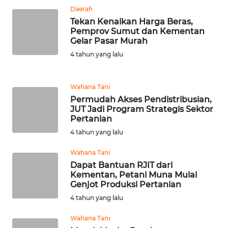
Daerah
Tekan Kenaikan Harga Beras,
KARIR
Pemprov Sumut dan Kementan
Gelar Pasar Murah
DISCLAIMER
4 tahun yang lalu
Wahana
News
Wahana Tani
Regional
Permudah Akses Pendistribusian,
JUT Jadi Program Strategis Sektor
Pertanian
WN
4 tahun yang lalu
SUMUT
Wahana Tani
WN
Dapat Bantuan RJIT dari
JAKARTA
Kementan, Petani Muna Mulai
Genjot Produksi Pertanian
4 tahun yang lalu
WN
JABAR
Wahana Tani