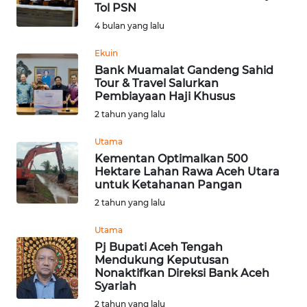
SAINS-TEKNO
Tol PSN
4 bulan yang lalu
KESEHATAN
Ekuin
Bank Muamalat Gandeng Sahid
Tour & Travel Salurkan
INTERNASIONAL
Pembiayaan Haji Khusus
2 tahun yang lalu
SERBA-SERBI
Utama
Kementan Optimalkan 500
PENDIDIKAN
Hektare Lahan Rawa Aceh Utara
untuk Ketahanan Pangan
OLAHRAGA
2 tahun yang lalu
Utama
OPINI
Pj Bupati Aceh Tengah
Mendukung Keputusan
Nonaktifkan Direksi Bank Aceh
EDITORIAL
Syariah
2 tahun yang lalu