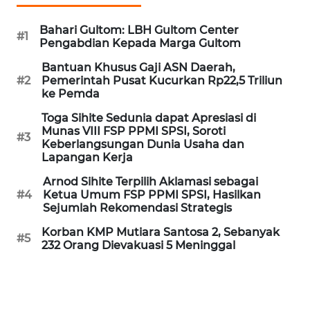
WN
Bahari Gultom: LBH Gultom Center
BABEL
#1
Pengabdian Kepada Marga Gultom
Bantuan Khusus Gaji ASN Daerah,
WN
#2
Pemerintah Pusat Kucurkan Rp22,5 Triliun
SUMBAR
ke Pemda
Toga Sihite Sedunia dapat Apresiasi di
WN
Munas VIII FSP PPMI SPSI, Soroti
SUMSEL
#3
Keberlangsungan Dunia Usaha dan
Lapangan Kerja
WN
Arnod Sihite Terpilih Aklamasi sebagai
BENGKULU
#4
Ketua Umum FSP PPMI SPSI, Hasilkan
Sejumlah Rekomendasi Strategis
WN
Korban KMP Mutiara Santosa 2, Sebanyak
#5
LAMPUNG
232 Orang Dievakuasi 5 Meninggal
WN
JATENG