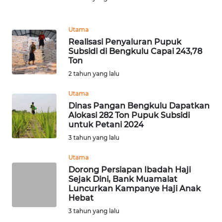
Informasi
INDEKS
Utama
BERITA
Realisasi Penyaluran Pupuk
Subsidi di Bengkulu Capai 243,78
Ton
KONTAK
KAMI
2 tahun yang lalu
Utama
INFO
Dinas Pangan Bengkulu Dapatkan
IKLAN
Alokasi 282 Ton Pupuk Subsidi
untuk Petani 2024
TENTANG
3 tahun yang lalu
KAMI
Utama
Dorong Persiapan Ibadah Haji
PEDOMAN
Sejak Dini, Bank Muamalat
MEDIA
Luncurkan Kampanye Haji Anak
SIBER
Hebat
3 tahun yang lalu
REDAKSI