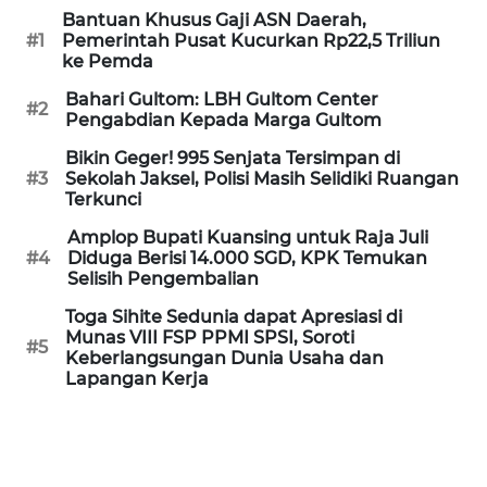
Informasi
Bantuan Khusus Gaji ASN Daerah,
#1
Pemerintah Pusat Kucurkan Rp22,5 Triliun
INDEKS
ke Pemda
BERITA
Bahari Gultom: LBH Gultom Center
#2
Pengabdian Kepada Marga Gultom
KONTAK
Bikin Geger! 995 Senjata Tersimpan di
KAMI
#3
Sekolah Jaksel, Polisi Masih Selidiki Ruangan
Terkunci
INFO
Amplop Bupati Kuansing untuk Raja Juli
IKLAN
#4
Diduga Berisi 14.000 SGD, KPK Temukan
Selisih Pengembalian
TENTANG
Toga Sihite Sedunia dapat Apresiasi di
KAMI
Munas VIII FSP PPMI SPSI, Soroti
#5
Keberlangsungan Dunia Usaha dan
PEDOMAN
Lapangan Kerja
MEDIA
SIBER
REDAKSI