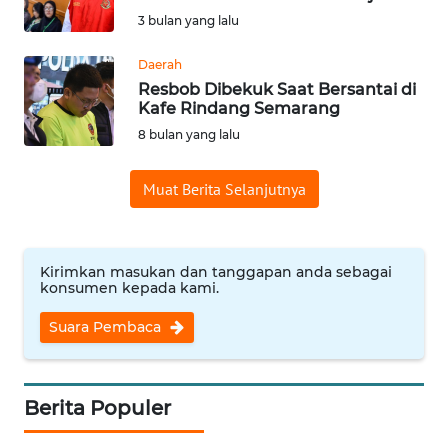
SAINS-TEKNO
3 bulan yang lalu
KESEHATAN
Daerah
Resbob Dibekuk Saat Bersantai di
Kafe Rindang Semarang
INTERNASIONAL
8 bulan yang lalu
SERBA-SERBI
Muat Berita Selanjutnya
PENDIDIKAN
Kirimkan masukan dan tanggapan anda sebagai
konsumen kepada kami.
OLAHRAGA
Suara Pembaca
OPINI
EDITORIAL
Berita Populer