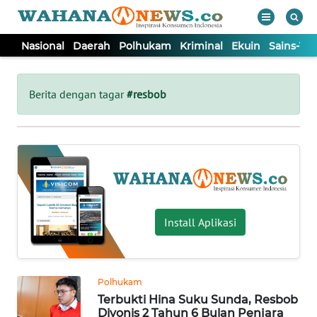
Nasional
Daerah
Polhukam
Kriminal
Ekuin
Sains-Te
WAHANA
Tutup
TV
Berita dengan tagar
#resbob
NASIONAL
DAERAH
POLHUKAM
Install Aplikasi
KRIMINAL
Polhukam
EKUIN
Terbukti Hina Suku Sunda, Resbob
Divonis 2 Tahun 6 Bulan Penjara