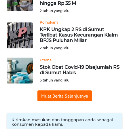
SAINS-TEKNO
hingga Rp 35 M
2 tahun yang lalu
KESEHATAN
Polhukam
KPK Ungkap 2 RS di Sumut
Terlibat Kasus Kecurangan Klaim
INTERNASIONAL
BPJS Puluhan Miliar
2 tahun yang lalu
SERBA-SERBI
Utama
Stok Obat Covid-19 Disejumlah RS
PENDIDIKAN
di Sumut Habis
5 tahun yang lalu
OLAHRAGA
Muat Berita Selanjutnya
OPINI
EDITORIAL
Kirimkan masukan dan tanggapan anda sebagai
konsumen kepada kami.