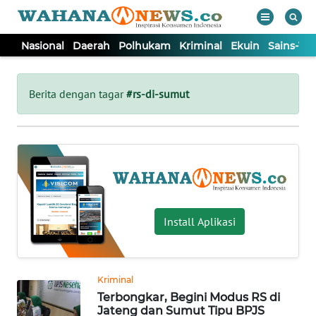
Nasional
Daerah
Polhukam
Kriminal
Ekuin
Sains-Te
WAHANA
Tutup
TV
Berita dengan tagar
#rs-di-sumut
NASIONAL
DAERAH
POLHUKAM
Install Aplikasi
KRIMINAL
Kriminal
EKUIN
Terbongkar, Begini Modus RS di
Jateng dan Sumut Tipu BPJS