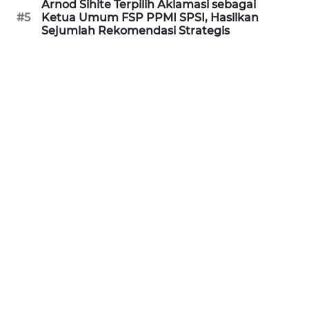
Arnod Sihite Terpilih Aklamasi sebagai
#5
Ketua Umum FSP PPMI SPSI, Hasilkan
Sejumlah Rekomendasi Strategis
KARIR
DISCLAIMER
Wahana
News
Regional
WN
SUMUT
WN
JAKARTA
WN
JABAR