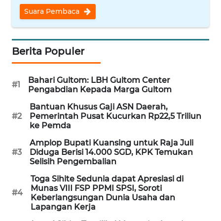
Informasi
Suara Pembaca
INDEKS
BERITA
Berita Populer
KONTAK
KAMI
Bahari Gultom: LBH Gultom Center
#1
Pengabdian Kepada Marga Gultom
INFO
Bantuan Khusus Gaji ASN Daerah,
IKLAN
#2
Pemerintah Pusat Kucurkan Rp22,5 Triliun
ke Pemda
TENTANG
Amplop Bupati Kuansing untuk Raja Juli
KAMI
#3
Diduga Berisi 14.000 SGD, KPK Temukan
Selisih Pengembalian
PEDOMAN
Toga Sihite Sedunia dapat Apresiasi di
MEDIA
Munas VIII FSP PPMI SPSI, Soroti
SIBER
#4
Keberlangsungan Dunia Usaha dan
Lapangan Kerja
REDAKSI