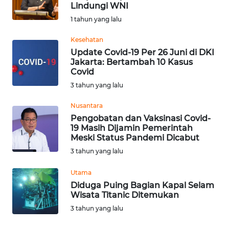
SAINS-TEKNO
Lindungi WNI
1 tahun yang lalu
KESEHATAN
Kesehatan
Update Covid-19 Per 26 Juni di DKI
Jakarta: Bertambah 10 Kasus
INTERNASIONAL
Covid
3 tahun yang lalu
SERBA-SERBI
Nusantara
Pengobatan dan Vaksinasi Covid-
PENDIDIKAN
19 Masih Dijamin Pemerintah
Meski Status Pandemi Dicabut
OLAHRAGA
3 tahun yang lalu
Utama
OPINI
Diduga Puing Bagian Kapal Selam
Wisata Titanic Ditemukan
EDITORIAL
3 tahun yang lalu