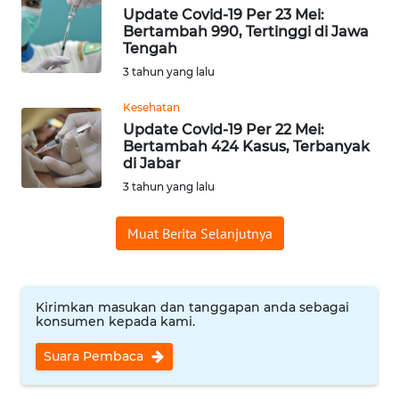
Update Covid-19 Per 23 Mei:
WN
Bertambah 990, Tertinggi di Jawa
BABEL
Tengah
3 tahun yang lalu
WN
Kesehatan
SUMBAR
Update Covid-19 Per 22 Mei:
Bertambah 424 Kasus, Terbanyak
WN
di Jabar
SUMSEL
3 tahun yang lalu
WN
Muat Berita Selanjutnya
BENGKULU
WN
Kirimkan masukan dan tanggapan anda sebagai
LAMPUNG
konsumen kepada kami.
WN
Suara Pembaca
JATENG