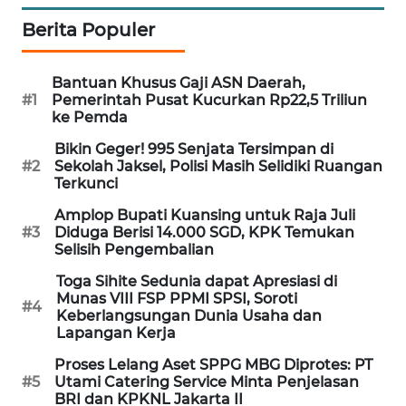
WN
Berita Populer
NUSANTARA
Bantuan Khusus Gaji ASN Daerah,
WN
#1
Pemerintah Pusat Kucurkan Rp22,5 Triliun
JOGJA
ke Pemda
Bikin Geger! 995 Senjata Tersimpan di
WN
#2
Sekolah Jaksel, Polisi Masih Selidiki Ruangan
JATIM
Terkunci
Amplop Bupati Kuansing untuk Raja Juli
WN
#3
Diduga Berisi 14.000 SGD, KPK Temukan
BALI
Selisih Pengembalian
Toga Sihite Sedunia dapat Apresiasi di
WN
Munas VIII FSP PPMI SPSI, Soroti
#4
KALBAR
Keberlangsungan Dunia Usaha dan
Lapangan Kerja
WN
Proses Lelang Aset SPPG MBG Diprotes: PT
KALTENG
#5
Utami Catering Service Minta Penjelasan
BRI dan KPKNL Jakarta II