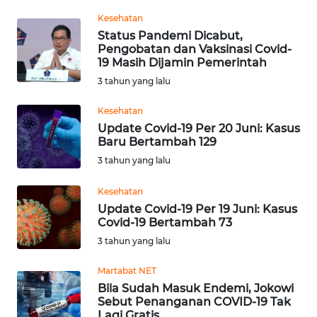
Informasi
Kesehatan
Status Pandemi Dicabut,
INDEKS
Pengobatan dan Vaksinasi Covid-
BERITA
19 Masih Dijamin Pemerintah
3 tahun yang lalu
KONTAK
KAMI
Kesehatan
Update Covid-19 Per 20 Juni: Kasus
INFO
Baru Bertambah 129
IKLAN
3 tahun yang lalu
Kesehatan
TENTANG
KAMI
Update Covid-19 Per 19 Juni: Kasus
Covid-19 Bertambah 73
3 tahun yang lalu
PEDOMAN
MEDIA
Martabat NET
SIBER
Bila Sudah Masuk Endemi, Jokowi
Sebut Penanganan COVID-19 Tak
REDAKSI
Lagi Gratis