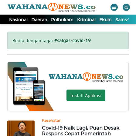
Nasional
Daerah
Polhukam
Kriminal
Ekuin
Sains-Te
WAHANA
Tutup
TV
Berita dengan tagar
#satgas-covid-19
NASIONAL
DAERAH
POLHUKAM
Install Aplikasi
KRIMINAL
Kesehatan
EKUIN
Covid-19 Naik Lagi, Puan Desak
Respons Cepat Pemerintah