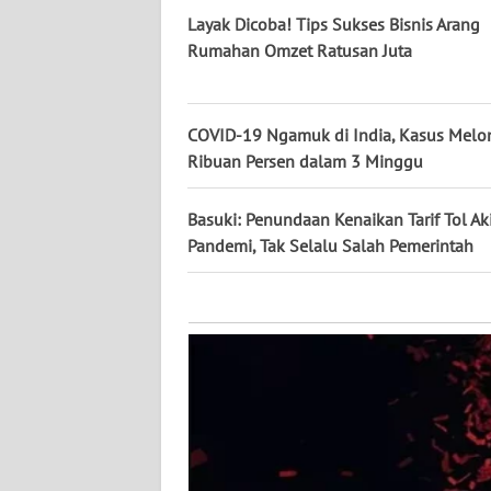
KALTARA
Layak Dicoba! Tips Sukses Bisnis Arang
Rumahan Omzet Ratusan Juta
WN
KALSEL
COVID-19 Ngamuk di India, Kasus Melo
WN
Ribuan Persen dalam 3 Minggu
KALTIM
Basuki: Penundaan Kenaikan Tarif Tol Ak
WN
Pandemi, Tak Selalu Salah Pemerintah
SULSEL
WN
GORONTALO
WN
SULUT
WN
MALUKU