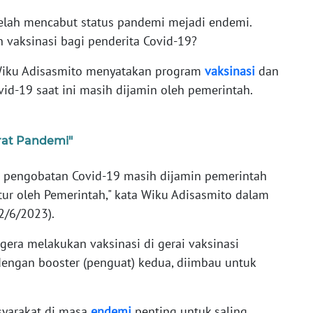
elah mencabut status pandemi mejadi endemi.
vaksinasi bagi penderita Covid-19?
Wiku Adisasmito menyatakan program
vaksinasi
dan
d-19 saat ini masih dijamin oleh pemerintah.
rat Pandemi"
n pengobatan Covid-19 masih dijamin pemerintah
tur oleh Pemerintah," kata Wiku Adisasmito dalam
22/6/2023).
era melakukan vaksinasi di gerai vaksinasi
dengan booster (penguat) kedua, diimbau untuk
syarakat di masa
endemi
penting untuk saling