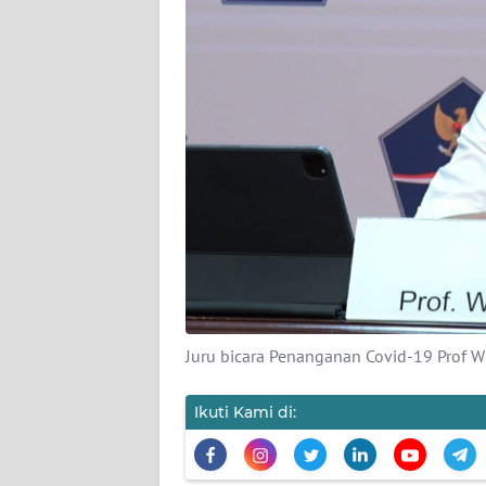
KARIR
DISCLAIMER
Wahana
News
Regional
WN
SUMUT
WN
JAKARTA
Juru bicara Penanganan Covid-19 Prof Wik
WN
JABAR
Ikuti Kami di:
WN
BANTEN