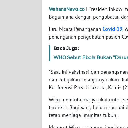
WahanaNews.co
|
Presiden Jokowi t
WN
Bagaimana dengan pengobatan dan 
NTT
Juru bicara Penanganan
Covid-19
, 
WN
penanganan pengobatan pasien Covi
KEPRI
Baca Juga:
WN
WHO Sebut Ebola Bukan "Daru
PAPUA
"Saat ini vaksinasi dan penangana
WN
dan kebijakan selanjutnya akan dia
PAPUA
Konferensi Pers di Jakarta, Kamis (
BARAT
Wiku meminta masyarakat untuk seg
WN
terdekat. Bagi yang belum sampai 
RIAU
tetap menjaga imunitas tubuh.
WN
Menurut Wiku, tanggung jawab ma