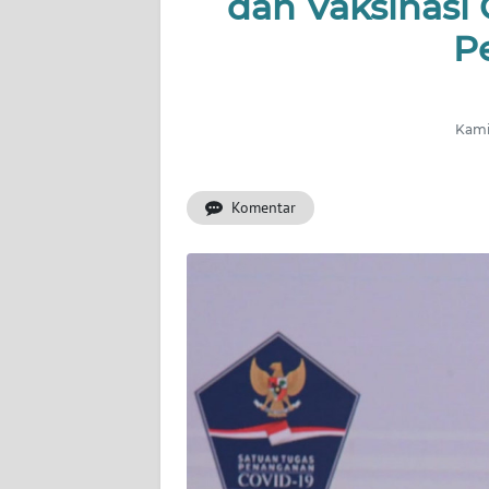
dan Vaksinasi 
INDEKS
BERITA
P
KONTAK
KAMI
Kamis
INFO
IKLAN
Komentar
TENTANG
KAMI
PEDOMAN
MEDIA
SIBER
REDAKSI