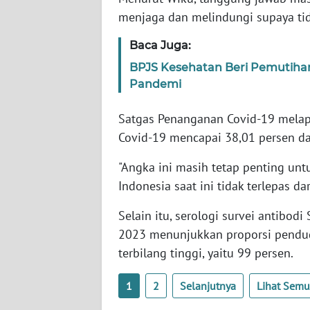
SERAMBI
menjaga dan melindungi supaya tida
Baca Juga:
WN
JAMBI
BPJS Kesehatan Beri Pemutiha
Pandemi
WN
SULTRA
Satgas Penanganan Covid-19 melap
Covid-19 mencapai 38,01 persen dar
WN
NTB
"Angka ini masih tetap penting untu
Indonesia saat ini tidak terlepas dar
WN
Selain itu, serologi survei antibod
SULTENG
2023 menunjukkan proporsi pendud
WN
terbilang tinggi, yaitu 99 persen.
SULBAR
1
2
Selanjutnya
Lihat Sem
WN