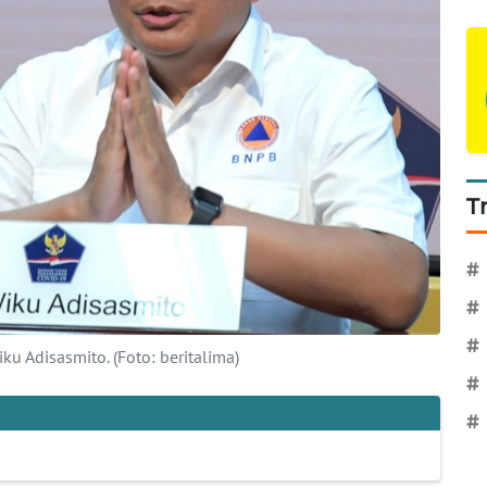
T
#
#
#
u Adisasmito. (Foto: beritalima)
#
#