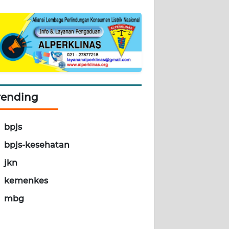
rending
bpjs
bpjs-kesehatan
jkn
kemenkes
mbg