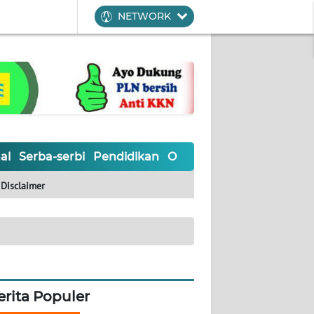
NETWORK
al
Serba-serbi
Pendidikan
Olahraga
Opini
Editoria
Disclaimer
erita Populer