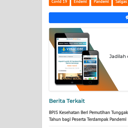
Covid 19
Endemi
Pandemi
Satgas
NUSANTARA
WN
JOGJA
WN
JATIM
Jadilah
WN
BALI
WN
KALBAR
Berita Terkait
WN
KALTENG
BPJS Kesehatan Beri Pemutihan Tungga
Tahun bagi Peserta Terdampak Pandemi
WN