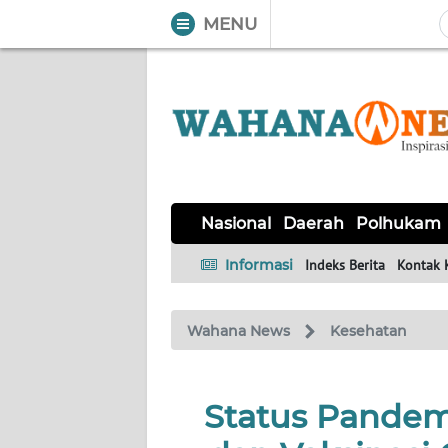
MENU
WAHANA
Tutup
TV
NASIONAL
DAERAH
POLHUKAM
KRIMINAL
EKUIN
SAINS-
KESEHATAN
INTERNASIONAL
Nasional
Daerah
Polhukam
TEKNO
Informasi
Indeks Berita
Kontak 
SERBA-
PENDIDIKAN
OLAHRAGA
OPINI
SERBI
Wahana News
Kesehatan
EDITORIAL
Status Pandem
Informasi