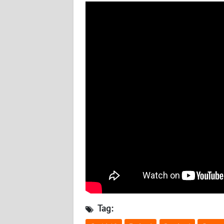
BABEL
WN
SUMBAR
WN
SUMSEL
WN
BENGKULU
WN
LAMPUNG
WN
JATENG
Tag:
WN