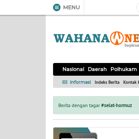
MENU
WAHANA
Tutup
TV
NASIONAL
DAERAH
POLHUKAM
KRIMINAL
EKUIN
SAINS-
KESEHATAN
INTERNASIONAL
Nasional
Daerah
Polhukam
TEKNO
Informasi
Indeks Berita
Kontak 
SERBA-
PENDIDIKAN
OLAHRAGA
OPINI
SERBI
Berita dengan tagar
#selat-hormuz
EDITORIAL
Informasi