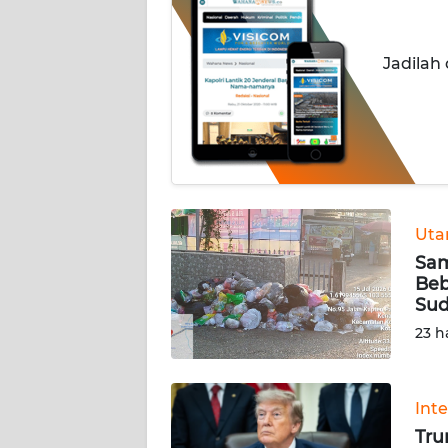
INDEKS
BERITA
Jadilah
KONTAK
KAMI
INFO
IKLAN
TENTANG
Ut
KAMI
Sam
Beb
Sud
PEDOMAN
MEDIA
23 h
SIBER
REDAKSI
Int
Tru