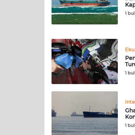
NUSANTARA
Kap
1 bu
WN
JOGJA
WN
JATIM
Eku
Pen
WN
Tur
BALI
1 bu
WN
KALBAR
Int
WN
Gha
KALTENG
Kon
1 bu
WN