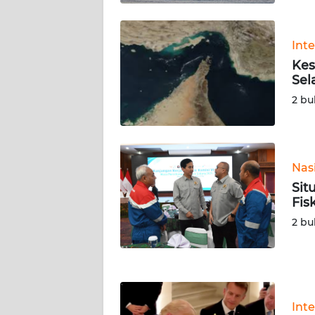
KALTARA
WN
Int
KALSEL
Kes
Sel
WN
2 bu
KALTIM
WN
SULSEL
Nas
Sit
WN
Fis
GORONTALO
2 bu
WN
SULUT
WN
Int
MALUKU