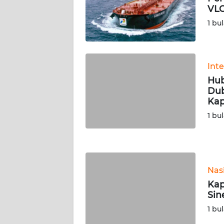
SERAMBI
VLC
1 bu
WN
JAMBI
Int
WN
Hub
SULTRA
Dub
Kap
WN
1 bu
NTB
WN
SULTENG
Nas
WN
Kap
SULBAR
Sin
1 bu
WN