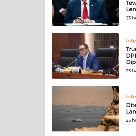
KARIR
Tew
Len
23 h
DISCLAIMER
Wahana
News
Int
Regional
Tru
DPR
WN
Dip
SUMUT
23 h
WN
JAKARTA
Int
Dit
WN
Lan
JABAR
25 h
WN
BANTEN