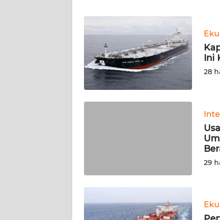
WN
Eku
NTT
Kap
Ini
WN
KEPRI
28 h
WN
PAPUA
Int
Usa
WN
Umu
PAPUA
Ber
BARAT
29 h
WN
RIAU
Eku
WN
Per