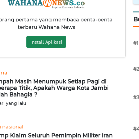
B
 orang pertama yang membaca berita-berita
terbaru Wahana News
Install Aplikasi
#1
#
ama
pah Masih Menumpuk Setiap Pagi di
erapa Titik, Apakah Warga Kota Jambi
ah Bahagia ?
#
ari yang lalu
ernasional
#
mp Klaim Seluruh Pemimpin Militer Iran