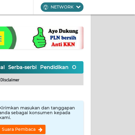
NETWORK
al
Serba-serbi
Pendidikan
Olahraga
Opini
Editoria
Disclaimer
Kirimkan masukan dan tanggapan
anda sebagai konsumen kepada
kami.
Suara Pembaca