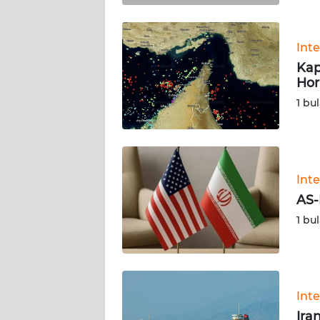
BABEL
WN
Int
SUMBAR
Kap
Hor
WN
1 bu
SUMSEL
WN
BENGKULU
Int
AS-
WN
LAMPUNG
1 bu
WN
JATENG
Int
WN
Ira