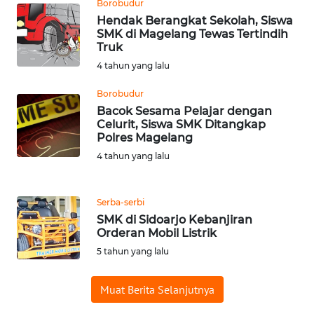
Borobudur
Hendak Berangkat Sekolah, Siswa
WN
SMK di Magelang Tewas Tertindih
SERAMBI
Truk
4 tahun yang lalu
WN
JAMBI
Borobudur
Bacok Sesama Pelajar dengan
Celurit, Siswa SMK Ditangkap
WN
Polres Magelang
SULTRA
4 tahun yang lalu
WN
NTB
Serba-serbi
SMK di Sidoarjo Kebanjiran
WN
Orderan Mobil Listrik
SULTENG
5 tahun yang lalu
WN
Muat Berita Selanjutnya
SULBAR