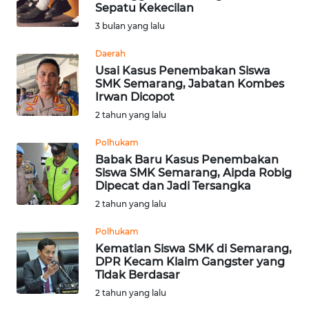
SAINS-TEKNO
Sepatu Kekecilan
3 bulan yang lalu
KESEHATAN
Daerah
Usai Kasus Penembakan Siswa
SMK Semarang, Jabatan Kombes
INTERNASIONAL
Irwan Dicopot
2 tahun yang lalu
SERBA-SERBI
Polhukam
Babak Baru Kasus Penembakan
PENDIDIKAN
Siswa SMK Semarang, Aipda Robig
Dipecat dan Jadi Tersangka
OLAHRAGA
2 tahun yang lalu
Polhukam
OPINI
Kematian Siswa SMK di Semarang,
DPR Kecam Klaim Gangster yang
Tidak Berdasar
EDITORIAL
2 tahun yang lalu