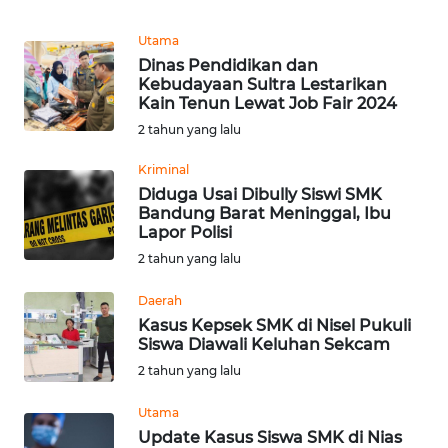
Informasi
Utama
INDEKS
Dinas Pendidikan dan
BERITA
Kebudayaan Sultra Lestarikan
Kain Tenun Lewat Job Fair 2024
KONTAK
2 tahun yang lalu
KAMI
Kriminal
Diduga Usai Dibully Siswi SMK
INFO
Bandung Barat Meninggal, Ibu
IKLAN
Lapor Polisi
2 tahun yang lalu
TENTANG
KAMI
Daerah
Kasus Kepsek SMK di Nisel Pukuli
Siswa Diawali Keluhan Sekcam
PEDOMAN
MEDIA
2 tahun yang lalu
SIBER
Utama
Update Kasus Siswa SMK di Nias
REDAKSI