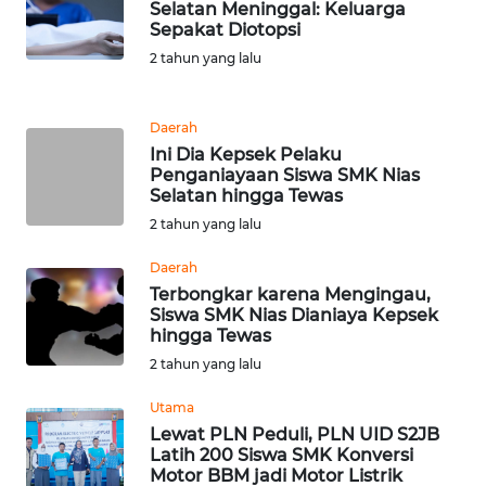
Selatan Meninggal: Keluarga
Sepakat Diotopsi
KARIR
2 tahun yang lalu
DISCLAIMER
Daerah
Ini Dia Kepsek Pelaku
Wahana
Penganiayaan Siswa SMK Nias
News
Selatan hingga Tewas
Regional
2 tahun yang lalu
WN
Daerah
SUMUT
Terbongkar karena Mengingau,
Siswa SMK Nias Dianiaya Kepsek
hingga Tewas
WN
2 tahun yang lalu
JAKARTA
Utama
WN
Lewat PLN Peduli, PLN UID S2JB
JABAR
Latih 200 Siswa SMK Konversi
Motor BBM jadi Motor Listrik