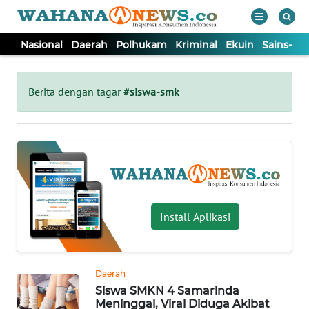
Nasional
Daerah
Polhukam
Kriminal
Ekuin
Sains-Te
WAHANA
Tutup
TV
Berita dengan tagar
#siswa-smk
NASIONAL
DAERAH
POLHUKAM
Install Aplikasi
KRIMINAL
Daerah
EKUIN
Siswa SMKN 4 Samarinda
Meninggal, Viral Diduga Akibat