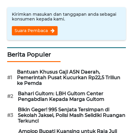
WN
Kirimkan masukan dan tanggapan anda sebagai
BABEL
konsumen kepada kami.
Suara Pembaca
WN
SUMBAR
WN
Berita Populer
SUMSEL
Bantuan Khusus Gaji ASN Daerah,
WN
#1
Pemerintah Pusat Kucurkan Rp22,5 Triliun
BENGKULU
ke Pemda
Bahari Gultom: LBH Gultom Center
#2
WN
Pengabdian Kepada Marga Gultom
LAMPUNG
Bikin Geger! 995 Senjata Tersimpan di
#3
Sekolah Jaksel, Polisi Masih Selidiki Ruangan
WN
Terkunci
JATENG
Amplop Bupati Kuansing untuk Raja Juli