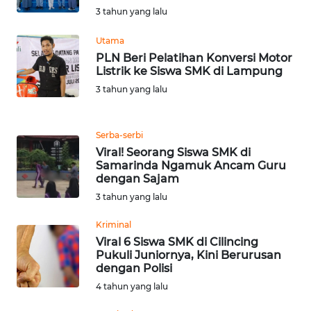
WN
3 tahun yang lalu
BANTEN
Utama
PLN Beri Pelatihan Konversi Motor
WN
Listrik ke Siswa SMK di Lampung
NTT
3 tahun yang lalu
WN
KEPRI
Serba-serbi
Viral! Seorang Siswa SMK di
Samarinda Ngamuk Ancam Guru
WN
dengan Sajam
PAPUA
3 tahun yang lalu
WN
Kriminal
PAPUA
Viral 6 Siswa SMK di Cilincing
BARAT
Pukuli Juniornya, Kini Berurusan
dengan Polisi
WN
4 tahun yang lalu
RIAU