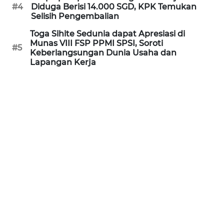
#4
Diduga Berisi 14.000 SGD, KPK Temukan
WN
Selisih Pengembalian
NUSANTARA
Toga Sihite Sedunia dapat Apresiasi di
Munas VIII FSP PPMI SPSI, Soroti
#5
WN
Keberlangsungan Dunia Usaha dan
JOGJA
Lapangan Kerja
WN
JATIM
WN
BALI
WN
KALBAR
WN
KALTENG