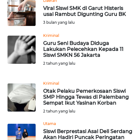
Daerah
WN
Viral Siswi SMK di Garut Histeris
BANTEN
usai Rambut Digunting Guru BK
3 bulan yang lalu
WN
NTT
Kriminal
Guru Seni Budaya Diduga
Lakukan Pelecehkan Kepada 11
WN
Siswi SMKN 56 Jakarta
KEPRI
2 tahun yang lalu
WN
PAPUA
Kriminal
Otak Pelaku Pemerkosaan Siswi
SMP Hingga Tewas di Palembang
WN
Sempat Ikut Yasinan Korban
PAPUA
BARAT
2 tahun yang lalu
Utama
WN
Siswi Berprestasi Asal Deli Serdang
RIAU
Akan Hadiri Puncak Peringatan