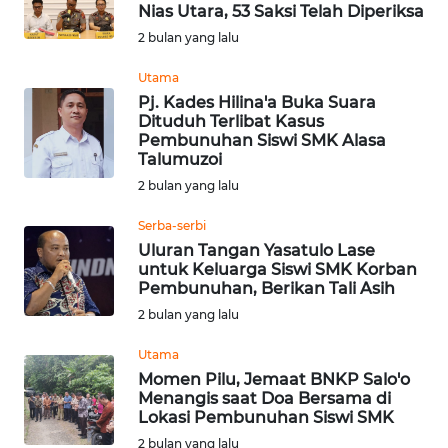
SAINS-TEKNO
Nias Utara, 53 Saksi Telah Diperiksa
2 bulan yang lalu
KESEHATAN
Utama
Pj. Kades Hilina'a Buka Suara
Dituduh Terlibat Kasus
INTERNASIONAL
Pembunuhan Siswi SMK Alasa
Talumuzoi
SERBA-SERBI
2 bulan yang lalu
Serba-serbi
PENDIDIKAN
Uluran Tangan Yasatulo Lase
untuk Keluarga Siswi SMK Korban
Pembunuhan, Berikan Tali Asih
OLAHRAGA
2 bulan yang lalu
OPINI
Utama
Momen Pilu, Jemaat BNKP Salo'o
Menangis saat Doa Bersama di
EDITORIAL
Lokasi Pembunuhan Siswi SMK
2 bulan yang lalu