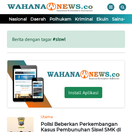
Nasional
Daerah
Polhukam
Kriminal
Ekuin
Sains-Te
WAHANA
Tutup
TV
Berita dengan tagar
#siswi
NASIONAL
DAERAH
POLHUKAM
Install Aplikasi
KRIMINAL
Utama
EKUIN
Polisi Beberkan Perkembangan
Kasus Pembunuhan Siswi SMK di