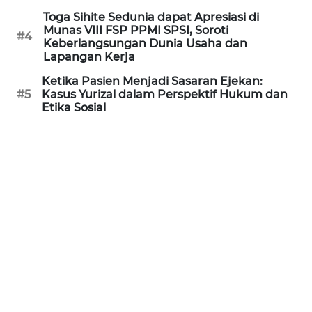
WN
Toga Sihite Sedunia dapat Apresiasi di
KALTARA
Munas VIII FSP PPMI SPSI, Soroti
#4
Keberlangsungan Dunia Usaha dan
Lapangan Kerja
WN
Ketika Pasien Menjadi Sasaran Ejekan:
KALSEL
#5
Kasus Yurizal dalam Perspektif Hukum dan
Etika Sosial
WN
KALTIM
WN
SULSEL
WN
GORONTALO
WN
SULUT