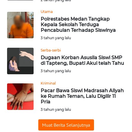
WN
Utama
BABEL
Polrestabes Medan Tangkap
Kepala Sekolah Terduga
Pencabulan Terhadap Siswinya
WN
SUMBAR
3 tahun yang lalu
Serba-serbi
WN
Dugaan Korban Asusila Siswi SMP
SUMSEL
di Tapteng, Bupati Akui telah Tahu
3 tahun yang lalu
WN
BENGKULU
Kriminal
Pacar Bawa Siswi Madrasah Aliyah
WN
ke Rumah Teman, Lalu Digilir 11
Pria
LAMPUNG
3 tahun yang lalu
WN
JATENG
Muat Berita Selanjutnya