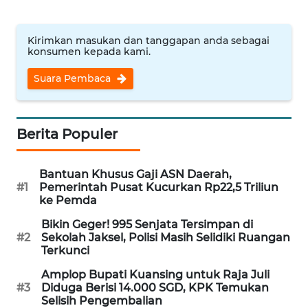
WN
NUSANTARA
Kirimkan masukan dan tanggapan anda sebagai
konsumen kepada kami.
WN
Suara Pembaca
JOGJA
WN
Berita Populer
JATIM
WN
Bantuan Khusus Gaji ASN Daerah,
BALI
#1
Pemerintah Pusat Kucurkan Rp22,5 Triliun
ke Pemda
WN
Bikin Geger! 995 Senjata Tersimpan di
KALBAR
#2
Sekolah Jaksel, Polisi Masih Selidiki Ruangan
Terkunci
WN
Amplop Bupati Kuansing untuk Raja Juli
KALTENG
#3
Diduga Berisi 14.000 SGD, KPK Temukan
Selisih Pengembalian