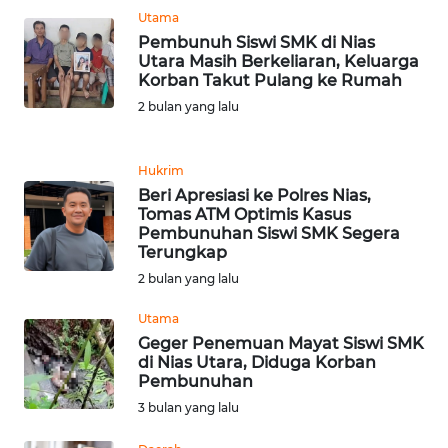
Utama
Pembunuh Siswi SMK di Nias
KARIR
Utara Masih Berkeliaran, Keluarga
Korban Takut Pulang ke Rumah
DISCLAIMER
2 bulan yang lalu
Wahana
News
Hukrim
Regional
Beri Apresiasi ke Polres Nias,
Tomas ATM Optimis Kasus
Pembunuhan Siswi SMK Segera
WN
Terungkap
SUMUT
2 bulan yang lalu
WN
Utama
JAKARTA
Geger Penemuan Mayat Siswi SMK
di Nias Utara, Diduga Korban
Pembunuhan
WN
3 bulan yang lalu
JABAR