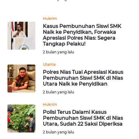
Informasi
INDEKS
Hukrim
BERITA
Kasus Pembunuhan Siswi SMK
Naik ke Penyidikan, Forwaka
Apresiasi Polres Nias: Segera
KONTAK
Tangkap Pelaku!
KAMI
2 bulan yang lalu
INFO
Utama
IKLAN
Polres Nias Tuai Apresiasi Kasus
Pembunuhan Siswi SMK di Nias
Utara Naik ke Penyidikan
TENTANG
KAMI
2 bulan yang lalu
Hukrim
PEDOMAN
Polisi Terus Dalami Kasus
MEDIA
Pembunuhan Siswi SMK di Nias
SIBER
Utara, Sudah 22 Saksi Diperiksa
2 bulan yang lalu
REDAKSI