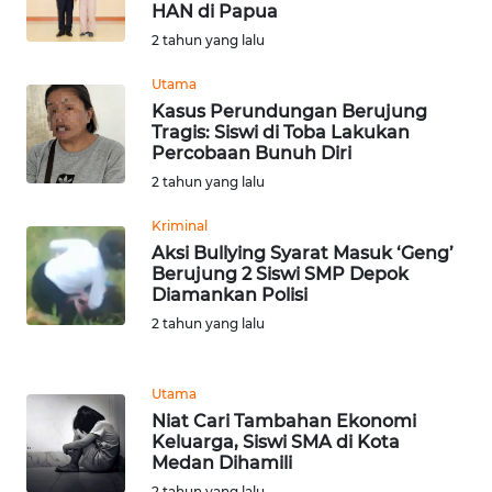
HAN di Papua
WN
2 tahun yang lalu
SERAMBI
Utama
Kasus Perundungan Berujung
WN
Tragis: Siswi di Toba Lakukan
JAMBI
Percobaan Bunuh Diri
2 tahun yang lalu
WN
SULTRA
Kriminal
Aksi Bullying Syarat Masuk ‘Geng’
Berujung 2 Siswi SMP Depok
WN
Diamankan Polisi
NTB
2 tahun yang lalu
WN
SULTENG
Utama
Niat Cari Tambahan Ekonomi
Keluarga, Siswi SMA di Kota
WN
Medan Dihamili
SULBAR
2 tahun yang lalu