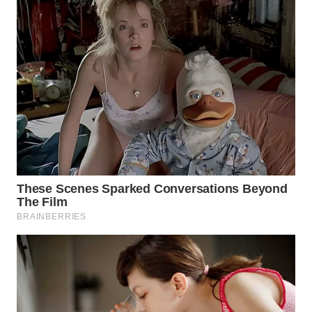
WN
TAPANULI
SELATAN
WN
TANJUNG
LESUNG
WN
KARO
WN
SIMALUNGUN
WN
LABUHANBATU
WN