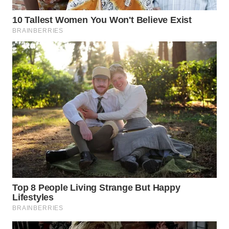
WN
MALUKU
WN
MALUT
WN
DAIRI
WN
DANAU
TOBA
WN
NIAS
WN
LANGKAT