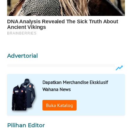
WAHANA
SPORT
WAHANA
UMKM
WAHANA
Advertorial
SELEB
WAHANA
PERSONA
Dapatkan Merchandise Eksklusif
Wahana News
WAHANA
OTOMOTIF
Buka Katalog
WAHANA
HEALTH
Pilihan Editor