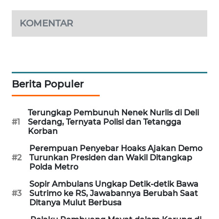
PORTAL
KONSUMEN
KOMENTAR
FORWAMKI
ALPERKLINAS
Berita Populer
FORJASIDA
Terungkap Pembunuh Nenek Nurlis di Deli
#1
Serdang, Ternyata Polisi dan Tetangga
TAMBANG
Korban
NEWS
Perempuan Penyebar Hoaks Ajakan Demo
#2
Turunkan Presiden dan Wakil Ditangkap
SITUNGIR
Polda Metro
NEWS
Sopir Ambulans Ungkap Detik-detik Bawa
#3
Sutrimo ke RS, Jawabannya Berubah Saat
SIDIKALANG
Ditanya Mulut Berbusa
NEWS