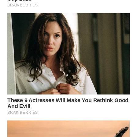
WN
SUMEDANG
WN
CIANJUR
WN
KEPULAUAN
SERIBU
WN
TANGERANG
WN
BINJAI
WN
CIREBON