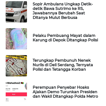
Sopir Ambulans Ungkap Detik-
WAHANA
detik Bawa Sutrimo ke RS,
DESA
Jawabannya Berubah Saat
WISATA
Ditanya Mulut Berbusa
LAPAK
WAHANA
Pelaku Pembuang Mayat dalam
Karung di Depok Ditangkap Polisi
Wahana
Network
Terungkap Pembunuh Nenek
KONSUMEN
Nurlis di Deli Serdang, Ternyata
LISTRIK
Polisi dan Tetangga Korban
MASYARAKAT
KELISTRIKAN
Perempuan Penyebar Hoaks
Ajakan Demo Turunkan Presiden
dan Wakil Ditangkap Polda Metro
WALINKI
ID