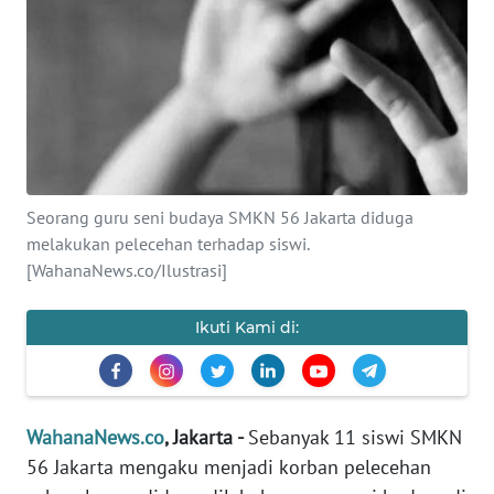
SAINS-TEKNO
KESEHATAN
INTERNASIONAL
SERBA-SERBI
Seorang guru seni budaya SMKN 56 Jakarta diduga
melakukan pelecehan terhadap siswi.
PENDIDIKAN
[WahanaNews.co/Ilustrasi]
OLAHRAGA
Ikuti Kami di:
OPINI
WahanaNews.co
, Jakarta -
Sebanyak 11 siswi SMKN
EDITORIAL
56 Jakarta mengaku menjadi korban pelecehan