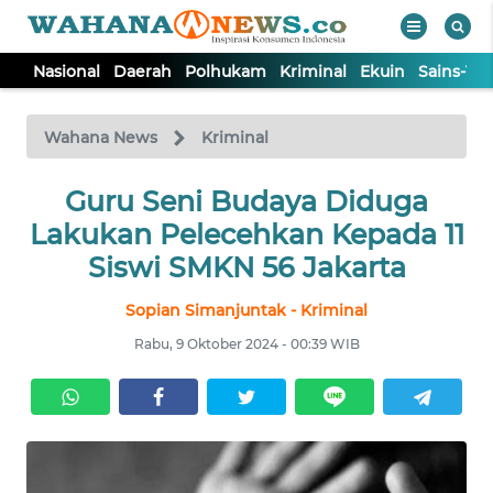
Nasional
Daerah
Polhukam
Kriminal
Ekuin
Sains-Te
WAHANA
Tutup
TV
Wahana News
Kriminal
NASIONAL
Guru Seni Budaya Diduga
Lakukan Pelecehkan Kepada 11
DAERAH
Siswi SMKN 56 Jakarta
Sopian Simanjuntak - Kriminal
POLHUKAM
Rabu, 9 Oktober 2024 - 00:39 WIB
KRIMINAL
EKUIN