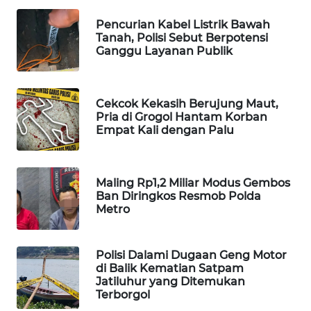
MAWAKA
Pencurian Kabel Listrik Bawah
Tanah, Polisi Sebut Berpotensi
ID
Ganggu Layanan Publik
MARTABAT
NET
Cekcok Kekasih Berujung Maut,
Pria di Grogol Hantam Korban
PLN
Empat Kali dengan Palu
WATCH
MKLI
Maling Rp1,2 Miliar Modus Gembos
Ban Diringkos Resmob Polda
Metro
LPKKI
LKKI
Polisi Dalami Dugaan Geng Motor
di Balik Kematian Satpam
Jatiluhur yang Ditemukan
KOPEKLIN
Terborgol