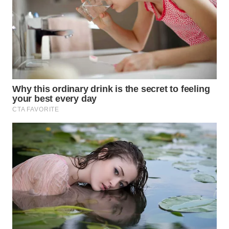
TAPANULI
TENGAH
WN DELI
SERDANG
WN
TEBING
TINGGI
WN
PAKPAK
WN
KARAWANG
WN
BEKASI