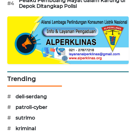
Pelaku Pembuang Mayat dalam Karung di
#4
Depok Ditangkap Polisi
SIBARAGAS
NEWS
METRO
SIANTAR
NEWS
METRO
MEDAN
NEWS
Trending
METRO
JAKARTA
#
deli-serdang
NEWS
#
patroli-cyber
KRT
#
sutrimo
NEWS
#
kriminal