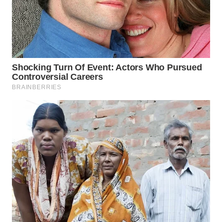
WN
KALTARA
WN
KALSEL
WN
KALTIM
WN
SULSEL
WN
GORONTALO
WN
SULUT