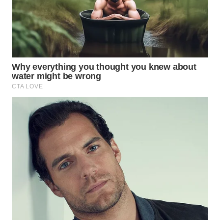
WN
PRIANGAN
TIMUR
WN
SEMARANG
WN
SOLO
WN
BOROBUDUR
WN
MADURA
WN
SURABAYA