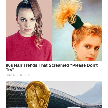
Wahana
Media
Group
WAHANA
NEWS
WAHANA
TANI
WAHANA
ADVOKAT
WAHANA
INFRASTRUKTUR
WAHANA
KONSUMEN