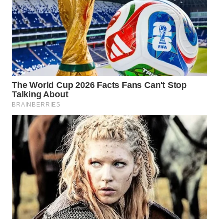
WAHANA
LISTRIK
WAHANA
TRAVEL
WAHANA
TV
WAHANANEWS
ID
WAHANANEWS
CO ID
WAHANANEWS
NET