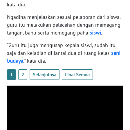
kata dia.
WN
BANTEN
Ngadina menjelaskan sesuai pelaporan dari siswa,
guru itu melakukan pelecehan dengan memegang
WN
tangan, bahu serta memegang paha
siswi
.
NTT
"Guru itu juga mengusap kepala siswi, sudah itu
WN
saja dan kejadian di lantai dua di ruang kelas
seni
KEPRI
budaya
," kata dia.
WN
1
2
Selanjutnya
Lihat Semua
PAPUA
WN
PAPUA
BARAT
WN
RIAU