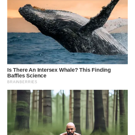
WN
INDRAMAYU
WN
KUNINGAN
WN
MAJALENGKA
WN
SUBANG
WN
SUKABUMI
WN
PURWAKARTA