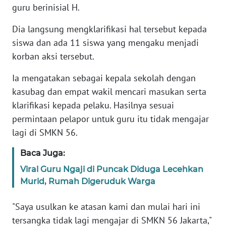
guru berinisial H.
KARIR
Dia langsung mengklarifikasi hal tersebut kepada
siswa dan ada 11 siswa yang mengaku menjadi
DISCLAIMER
korban aksi tersebut.
Wahana
Ia mengatakan sebagai kepala sekolah dengan
News
kasubag dan empat wakil mencari masukan serta
Regional
klarifikasi kepada pelaku. Hasilnya sesuai
permintaan pelapor untuk guru itu tidak mengajar
WN
lagi di SMKN 56.
SUMUT
Baca Juga:
WN
Viral Guru Ngaji di Puncak Diduga Lecehkan
JAKARTA
Murid, Rumah Digeruduk Warga
WN
"Saya usulkan ke atasan kami dan mulai hari ini
JABAR
tersangka tidak lagi mengajar di SMKN 56 Jakarta,"