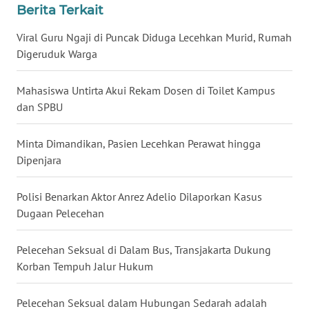
Berita Terkait
WN
BABEL
Viral Guru Ngaji di Puncak Diduga Lecehkan Murid, Rumah
Digeruduk Warga
WN
SUMBAR
Mahasiswa Untirta Akui Rekam Dosen di Toilet Kampus
dan SPBU
WN
SUMSEL
Minta Dimandikan, Pasien Lecehkan Perawat hingga
Dipenjara
WN
BENGKULU
Polisi Benarkan Aktor Anrez Adelio Dilaporkan Kasus
Dugaan Pelecehan
WN
LAMPUNG
Pelecehan Seksual di Dalam Bus, Transjakarta Dukung
Korban Tempuh Jalur Hukum
WN
JATENG
Pelecehan Seksual dalam Hubungan Sedarah adalah