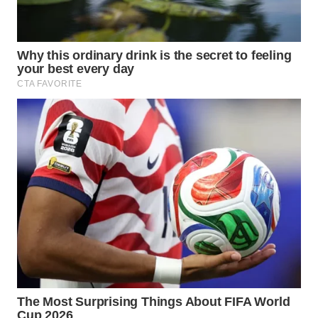
WN
BOGOR
WN
DEPOK
WN
TAPANULI
UTARA
WN
SAMOSIR
WN
PADANG
LAWAS