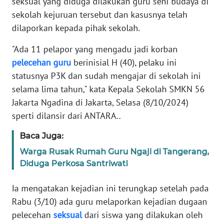
seksual yang diduga dilakukan guru seni budaya di
Informasi
sekolah kejuruan tersebut dan kasusnya telah
INDEKS
dilaporkan kepada pihak sekolah.
BERITA
"Ada 11 pelapor yang mengadu jadi korban
pelecehan
guru
berinisial H (40), pelaku ini
KONTAK
KAMI
statusnya P3K dan sudah mengajar di sekolah ini
selama lima tahun," kata Kepala Sekolah SMKN 56
INFO
Jakarta Ngadina di Jakarta, Selasa (8/10/2024)
IKLAN
sperti dilansir dari ANTARA..
TENTANG
Baca Juga:
KAMI
Warga Rusak Rumah Guru Ngaji di Tangerang,
Diduga Perkosa Santriwati
PEDOMAN
MEDIA
Ia mengatakan kejadian ini terungkap setelah pada
SIBER
Rabu (3/10) ada guru melaporkan kejadian dugaan
pelecehan
seksual
dari siswa yang dilakukan oleh
REDAKSI