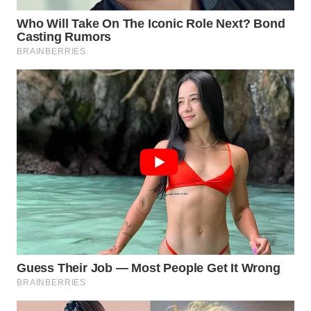
WN
NATUNA
WN
BINTAN
WN
MANDALIKA
WN
LIKUPANG
WN
LABUANBAJO
WN
BORNEO