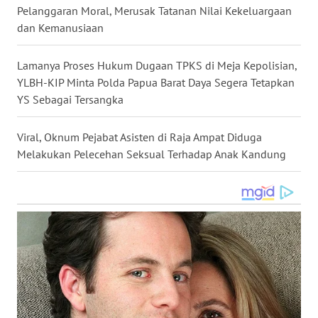
Pelanggaran Moral, Merusak Tatanan Nilai Kekeluargaan
WN
dan Kemanusiaan
NUSANTARA
Lamanya Proses Hukum Dugaan TPKS di Meja Kepolisian,
WN
YLBH-KIP Minta Polda Papua Barat Daya Segera Tetapkan
JOGJA
YS Sebagai Tersangka
WN
Viral, Oknum Pejabat Asisten di Raja Ampat Diduga
JATIM
Melakukan Pelecehan Seksual Terhadap Anak Kandung
WN
BALI
WN
KALBAR
WN
KALTENG