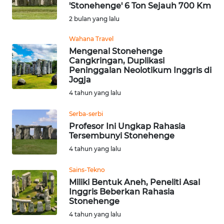
SAINS-TEKNO
'Stonehenge' 6 Ton Sejauh 700 Km
2 bulan yang lalu
KESEHATAN
Wahana Travel
Mengenal Stonehenge
Cangkringan, Duplikasi
INTERNASIONAL
Peninggalan Neolotikum Inggris di
Jogja
SERBA-SERBI
4 tahun yang lalu
Serba-serbi
PENDIDIKAN
Profesor Ini Ungkap Rahasia
Tersembunyi Stonehenge
OLAHRAGA
4 tahun yang lalu
Sains-Tekno
OPINI
Miliki Bentuk Aneh, Peneliti Asal
Inggris Beberkan Rahasia
EDITORIAL
Stonehenge
4 tahun yang lalu