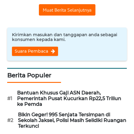
Informasi
Muat Berita Selanjutnya
INDEKS
BERITA
Kirimkan masukan dan tanggapan anda sebagai
KONTAK
konsumen kepada kami.
KAMI
Suara Pembaca
INFO
IKLAN
Berita Populer
TENTANG
KAMI
Bantuan Khusus Gaji ASN Daerah,
#1
Pemerintah Pusat Kucurkan Rp22,5 Triliun
PEDOMAN
ke Pemda
MEDIA
Bikin Geger! 995 Senjata Tersimpan di
SIBER
#2
Sekolah Jaksel, Polisi Masih Selidiki Ruangan
Terkunci
REDAKSI