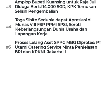
Amplop Bupati Kuansing untuk Raja Juli
#3
Diduga Berisi 14.000 SGD, KPK Temukan
Selisih Pengembalian
KARIR
Toga Sihite Sedunia dapat Apresiasi di
Munas VIII FSP PPMI SPSI, Soroti
DISCLAIMER
#4
Keberlangsungan Dunia Usaha dan
Lapangan Kerja
Wahana
News
Proses Lelang Aset SPPG MBG Diprotes: PT
Regional
#5
Utami Catering Service Minta Penjelasan
BRI dan KPKNL Jakarta II
WN
SUMUT
WN
JAKARTA
WN
JABAR