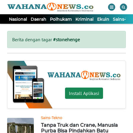
Nasional
Daerah
Polhukam
Kriminal
Ekuin
Sains-Te
WAHANA
Tutup
TV
Berita dengan tagar
#stonehenge
NASIONAL
DAERAH
POLHUKAM
Install Aplikasi
KRIMINAL
Sains-Tekno
EKUIN
Tanpa Truk dan Crane, Manusia
Purba Bisa Pindahkan Batu