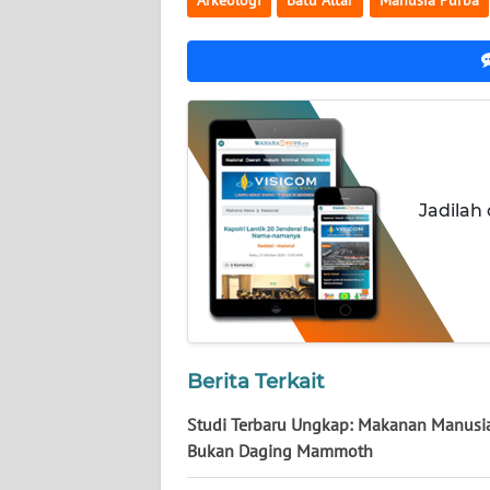
NUSANTARA
WN
JOGJA
WN
JATIM
Jadilah
WN
BALI
WN
KALBAR
Berita Terkait
WN
KALTENG
Studi Terbaru Ungkap: Makanan Manusi
Bukan Daging Mammoth
WN