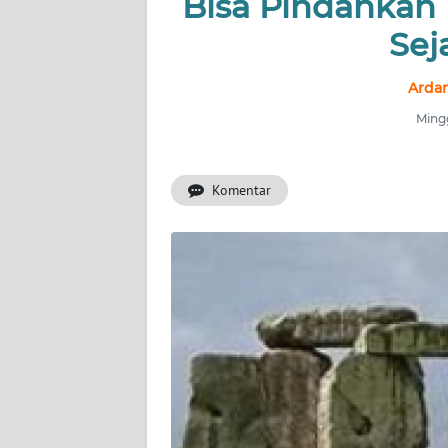
Bisa Pindahkan 
INDEKS
BERITA
Sej
KONTAK
Ardan
KAMI
Mingg
INFO
IKLAN
Komentar
TENTANG
KAMI
PEDOMAN
MEDIA
SIBER
REDAKSI