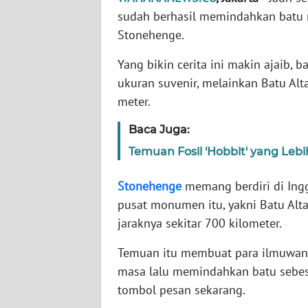
sudah berhasil memindahkan batu r
Stonehenge.
WN
NTT
Yang bikin cerita ini makin ajaib, 
ukuran suvenir, melainkan Batu Alta
WN
KEPRI
meter.
Baca Juga:
WN
PAPUA
Temuan Fosil 'Hobbit' yang Lebi
Stonehenge
memang berdiri di Inggr
WN
PAPUA
pusat monumen itu, yakni Batu Altar
BARAT
jaraknya sekitar 700 kilometer.
Temuan itu membuat para ilmuwan 
WN
RIAU
masa lalu memindahkan batu sebesar 
tombol pesan sekarang.
WN