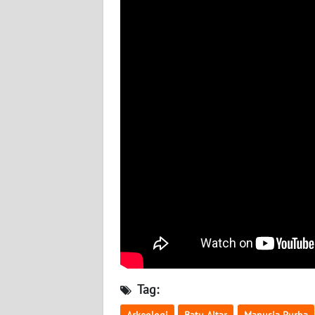
BABEL
WN
SUMBAR
WN
SUMSEL
WN
BENGKULU
WN
LAMPUNG
WN
JATENG
Tag:
WN
Arkeologi
Batu Altar
Manusia Purba