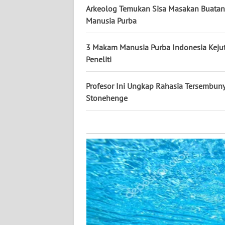
KALTARA
Arkeolog Temukan Sisa Masakan Buatan
Manusia Purba
WN
KALSEL
3 Makam Manusia Purba Indonesia Keju
Peneliti
WN
KALTIM
Profesor Ini Ungkap Rahasia Tersembuny
Stonehenge
WN
SULSEL
WN
GORONTALO
WN
SULUT
WN
MALUKU