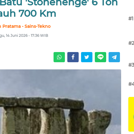
Batu 'Stonehenge' 6 Ton
auh 700 Km
#1
 Pratama - Sains-Tekno
u, 14 Juni 2026 - 17:36 WIB
#
#
#