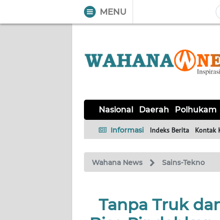
MENU
WAHANA
Tutup
TV
NASIONAL
DAERAH
POLHUKAM
KRIMINAL
EKUIN
SAINS-
KESEHATAN
INTERNASIONAL
Nasional
Daerah
Polhukam
TEKNO
Informasi
Indeks Berita
Kontak 
SERBA-
PENDIDIKAN
OLAHRAGA
OPINI
SERBI
Wahana News
Sains-Tekno
EDITORIAL
Tanpa Truk da
Informasi