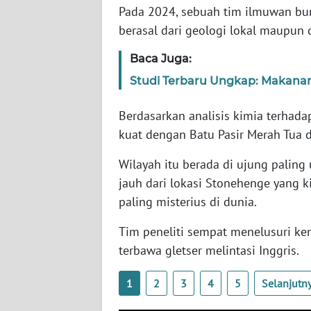
SERAMBI
Pada 2024, sebuah tim ilmuwan bu
berasal dari geologi lokal maupun d
WN
Baca Juga:
JAMBI
Studi Terbaru Ungkap: Makan
WN
SULTRA
Berdasarkan analisis kimia terhada
kuat dengan Batu Pasir Merah Tua d
WN
Wilayah itu berada di ujung paling
NTB
jauh dari lokasi Stonehenge yang ki
paling misterius di dunia.
WN
SULTENG
Tim peneliti sempat menelusuri ke
terbawa gletser melintasi Inggris.
WN
SULBAR
1
2
3
4
5
Selanjutn
WN