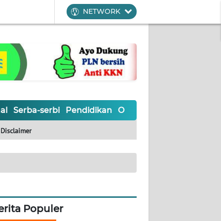
NETWORK
al
Serba-serbi
Pendidikan
Olahraga
Opini
Editoria
Disclaimer
erita Populer