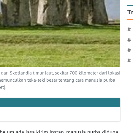
T
#
#
#
#
ari Skotlandia timur laut, sekitar 700 kilometer dari lokasi
memunculkan teka-teki besar tentang cara manusia purba
t].
belum ada jasa kirim instan, manusia purba diduga