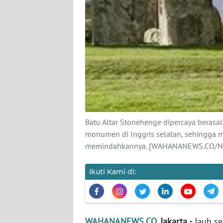
KARIR
DISCLAIMER
Wahana
News
Regional
WN
SUMUT
Batu Altar Stonehenge dipercaya berasal d
monumen di Inggris selatan, sehingga 
WN
memindahkannya. [WAHANANEWS.CO/Ne
JAKARTA
Ikuti Kami di:
WN
JABAR
WN
WAHANANEWS.CO
, Jakarta -
Jauh se
BANTEN