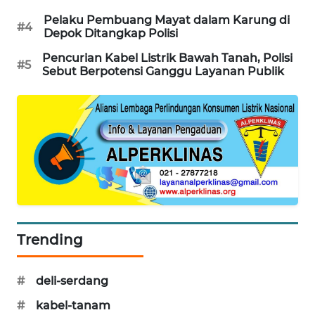
SIBARAGAS
Pelaku Pembuang Mayat dalam Karung di
#4
Depok Ditangkap Polisi
NEWS
Pencurian Kabel Listrik Bawah Tanah, Polisi
#5
METRO
Sebut Berpotensi Ganggu Layanan Publik
SIANTAR
NEWS
METRO
MEDAN
NEWS
METRO
JAKARTA
NEWS
Trending
KRT
#
deli-serdang
NEWS
#
kabel-tanam