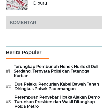
Diburu
PORTAL
KONSUMEN
KOMENTAR
FORWAMKI
ALPERKLINAS
FORJASIDA
Berita Populer
TAMBANG
NEWS
Terungkap Pembunuh Nenek Nurlis di Deli
#1
Serdang, Ternyata Polisi dan Tetangga
Korban
SITUNGIR
NEWS
Dua Pelaku Pencurian Kabel Bawah Tanah
#2
Diringkus Polsek Pademangan
SIDIKALANG
Perempuan Penyebar Hoaks Ajakan Demo
NEWS
#3
Turunkan Presiden dan Wakil Ditangkap
Polda Metro