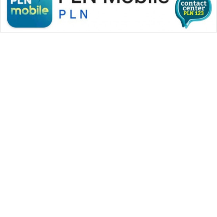
WAHANA MEDIA GROUP
|
|
|
WAHANA NEWS co
WAHANA TANI
WAHANA ADVOKAT
|
|
WAHANA INFRASTRUKTUR
WAHANA KONSUMEN
|
|
|
WAHANA LISTRIK
WAHANA TRAVEL
WAHANA TV
|
|
|
WAHANANEWS id
WAHANANEWS CO ID
WAHANANEWS NET
|
|
|
WAHANA SPORT ID
Wahana UMKM
Wahana Seleb
|
|
|
Wahana Persona
Wahana Otomotif
Wahana Health