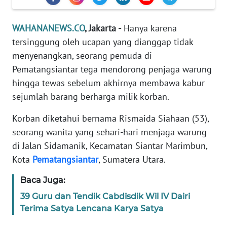
Informasi
INDEKS
WAHANANEWS.CO
, Jakarta -
Hanya karena
BERITA
tersinggung oleh ucapan yang dianggap tidak
menyenangkan, seorang pemuda di
KONTAK
Pematangsiantar tega mendorong penjaga warung
KAMI
hingga tewas sebelum akhirnya membawa kabur
sejumlah barang berharga milik korban.
INFO
IKLAN
Korban diketahui bernama Rismaida Siahaan (53),
seorang wanita yang sehari-hari menjaga warung
TENTANG
di Jalan Sidamanik, Kecamatan Siantar Marimbun,
KAMI
Kota
Pematangsiantar
, Sumatera Utara.
PEDOMAN
Baca Juga:
MEDIA
39 Guru dan Tendik Cabdisdik Wil IV Dairi
SIBER
Terima Satya Lencana Karya Satya
REDAKSI