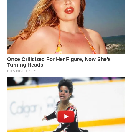
WN
PRIANGAN
TIMUR
WN
SEMARANG
WN
SOLO
WN
BOROBUDUR
WN
MADURA
WN
SURABAYA