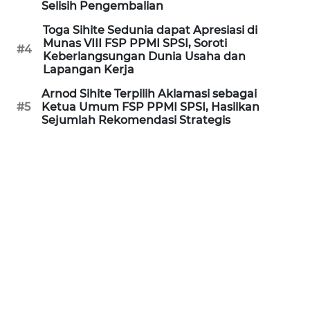
Selisih Pengembalian
WN
KALTARA
Toga Sihite Sedunia dapat Apresiasi di
Munas VIII FSP PPMI SPSI, Soroti
#4
Keberlangsungan Dunia Usaha dan
WN
Lapangan Kerja
KALSEL
Arnod Sihite Terpilih Aklamasi sebagai
#5
Ketua Umum FSP PPMI SPSI, Hasilkan
WN
Sejumlah Rekomendasi Strategis
KALTIM
WN
SULSEL
WN
GORONTALO
WN
SULUT