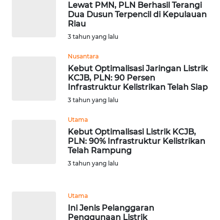
Lewat PMN, PLN Berhasil Terangi
Dua Dusun Terpencil di Kepulauan
WN
Riau
SERAMBI
3 tahun yang lalu
WN
Nusantara
JAMBI
Kebut Optimalisasi Jaringan Listrik
KCJB, PLN: 90 Persen
Infrastruktur Kelistrikan Telah Siap
WN
SULTRA
3 tahun yang lalu
Utama
WN
Kebut Optimalisasi Listrik KCJB,
NTB
PLN: 90% Infrastruktur Kelistrikan
Telah Rampung
WN
3 tahun yang lalu
SULTENG
Utama
WN
Ini Jenis Pelanggaran
SULBAR
Penggunaan Listrik