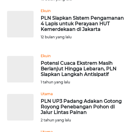
Ekuin
KARIR
PLN Siapkan Sistem Pengamanan
4 Lapis untuk Perayaan HUT
Kemerdekaan di Jakarta
DISCLAIMER
12 bulan yang lalu
Wahana
News
Regional
Ekuin
Potensi Cuaca Ekstrem Masih
Berlanjut Hingga Lebaran, PLN
WN
Siapkan Langkah Antisipatif
SUMUT
1 tahun yang lalu
WN
Utama
JAKARTA
PLN UP3 Padang Adakan Gotong
Royong Penebangan Pohon di
Jalur Lintas Painan
WN
2 tahun yang lalu
JABAR
Utama