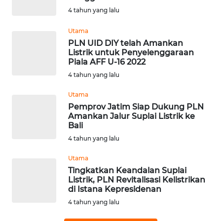
4 tahun yang lalu
WN
BABEL
Utama
PLN UID DIY telah Amankan
WN
Listrik untuk Penyelenggaraan
SUMBAR
Piala AFF U-16 2022
4 tahun yang lalu
WN
Utama
SUMSEL
Pemprov Jatim Siap Dukung PLN
Amankan Jalur Suplai Listrik ke
WN
Bali
BENGKULU
4 tahun yang lalu
Utama
WN
Tingkatkan Keandalan Suplai
LAMPUNG
Listrik, PLN Revitalisasi Kelistrikan
di Istana Kepresidenan
WN
4 tahun yang lalu
JATENG