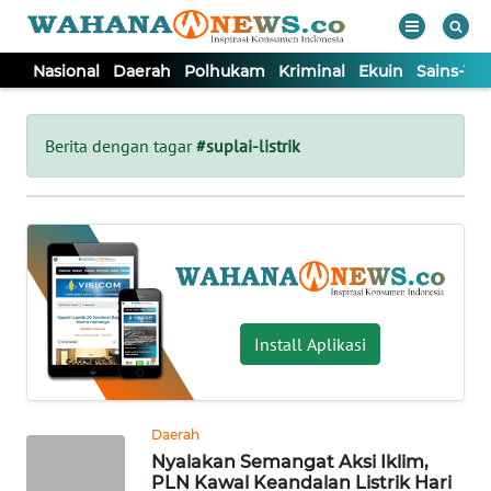
Nasional
Daerah
Polhukam
Kriminal
Ekuin
Sains-Te
WAHANA
Tutup
TV
Berita dengan tagar
#suplai-listrik
NASIONAL
DAERAH
POLHUKAM
Install Aplikasi
KRIMINAL
Daerah
EKUIN
Nyalakan Semangat Aksi Iklim,
PLN Kawal Keandalan Listrik Hari