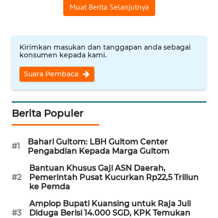
Muat Berita Selanjutnya
WN
NUSANTARA
Kirimkan masukan dan tanggapan anda sebagai
WN
konsumen kepada kami.
JOGJA
Suara Pembaca
WN
JATIM
Berita Populer
WN
BALI
Bahari Gultom: LBH Gultom Center
#1
Pengabdian Kepada Marga Gultom
WN
KALBAR
Bantuan Khusus Gaji ASN Daerah,
#2
Pemerintah Pusat Kucurkan Rp22,5 Triliun
ke Pemda
WN
KALTENG
Amplop Bupati Kuansing untuk Raja Juli
#3
Diduga Berisi 14.000 SGD, KPK Temukan