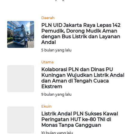
Informasi
INDEKS
Daerah
BERITA
PLN UID Jakarta Raya Lepas 142
Pemudik, Dorong Mudik Aman
dengan Bus Listrik dan Layanan
KONTAK
Andal
KAMI
5 bulan yang lalu
INFO
Utama
IKLAN
Kolaborasi PLN dan Dinas PU
Kuningan Wujudkan Listrik Andal
dan Aman di Tengah Cuaca
TENTANG
Ekstrem
KAMI
9 bulan yang lalu
PEDOMAN
Ekuin
MEDIA
Listrik Andal PLN Sukses Kawal
SIBER
Peringatan HUT ke-80 TNI di
Monas Tanpa Gangguan
REDAKSI
10 bulan yang lalu