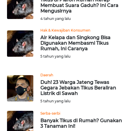
Membuat Suara Gaduh? Ini Cara
WN
Mengusirnya
SERAMBI
4 tahun yang lalu
Hak & Kewajiban Konsumen
WN
Air Kelapa dan Singkong Bisa
JAMBI
Digunakan Membasmi Tikus
Rumah, Ini Caranya
WN
5 tahun yang lalu
SULTRA
WN
Daerah
NTB
Duh! 23 Warga Jateng Tewas
Gegara Jebakan Tikus Beraliran
Listrik di Sawah
WN
5 tahun yang lalu
SULTENG
Serba-serbi
WN
Banyak Tikus di Rumah? Gunakan
SULBAR
3 Tanaman Ini!