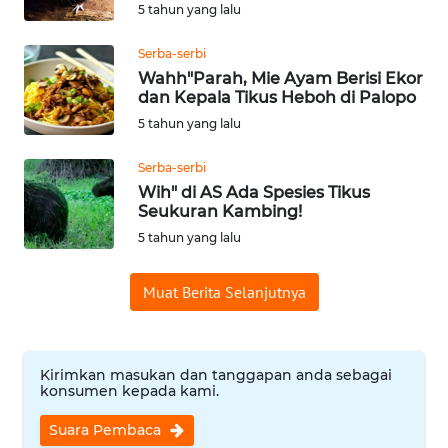
5 tahun yang lalu
WN
BABEL
Serba-serbi
Wahh"Parah, Mie Ayam Berisi Ekor
dan Kepala Tikus Heboh di Palopo
WN
SUMBAR
5 tahun yang lalu
Serba-serbi
WN
Wih" di AS Ada Spesies Tikus
SUMSEL
Seukuran Kambing!
5 tahun yang lalu
WN
BENGKULU
Muat Berita Selanjutnya
WN
LAMPUNG
Kirimkan masukan dan tanggapan anda sebagai
konsumen kepada kami.
WN
JATENG
Suara Pembaca