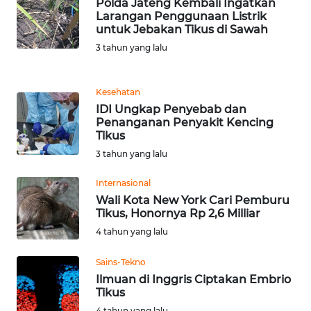
Polda Jateng Kembali Ingatkan
Larangan Penggunaan Listrik
untuk Jebakan Tikus di Sawah
KARIR
3 tahun yang lalu
DISCLAIMER
Kesehatan
Wahana
IDI Ungkap Penyebab dan
News
Penanganan Penyakit Kencing
Regional
Tikus
3 tahun yang lalu
WN
SUMUT
Internasional
Wali Kota New York Cari Pemburu
Tikus, Honornya Rp 2,6 Milliar
WN
4 tahun yang lalu
JAKARTA
Sains-Tekno
WN
Ilmuan di Inggris Ciptakan Embrio
JABAR
Tikus
4 tahun yang lalu