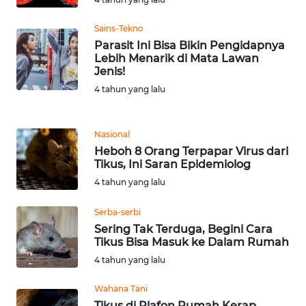
WN
BANTEN
Sains-Tekno
Parasit Ini Bisa Bikin Pengidapnya
Lebih Menarik di Mata Lawan
WN
Jenis!
NTT
4 tahun yang lalu
WN
KEPRI
Nasional
Heboh 8 Orang Terpapar Virus dari
WN
Tikus, Ini Saran Epidemiolog
PAPUA
4 tahun yang lalu
Serba-serbi
WN
PAPUA
Sering Tak Terduga, Begini Cara
Tikus Bisa Masuk ke Dalam Rumah
BARAT
4 tahun yang lalu
WN
Wahana Tani
RIAU
Tikus di Plafon Rumah Kerap