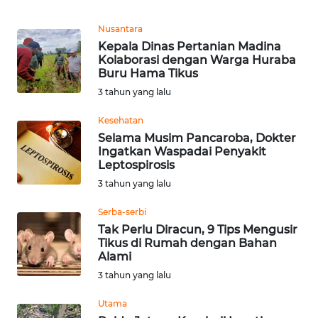
Informasi
Nusantara
INDEKS
Kepala Dinas Pertanian Madina
BERITA
Kolaborasi dengan Warga Huraba
Buru Hama Tikus
KONTAK
3 tahun yang lalu
KAMI
Kesehatan
Selama Musim Pancaroba, Dokter
INFO
Ingatkan Waspadai Penyakit
IKLAN
Leptospirosis
3 tahun yang lalu
TENTANG
KAMI
Serba-serbi
Tak Perlu Diracun, 9 Tips Mengusir
Tikus di Rumah dengan Bahan
PEDOMAN
Alami
MEDIA
3 tahun yang lalu
SIBER
Utama
REDAKSI