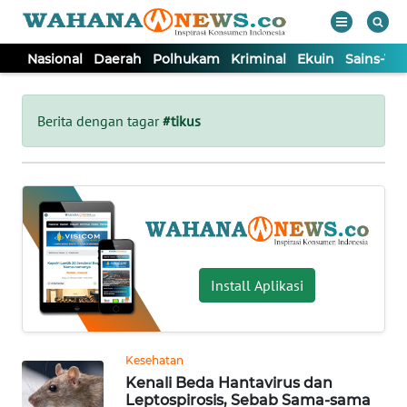
Nasional
Daerah
Polhukam
Kriminal
Ekuin
Sains-Te
WAHANA
Tutup
TV
Berita dengan tagar
#tikus
NASIONAL
DAERAH
POLHUKAM
Install Aplikasi
KRIMINAL
Kesehatan
EKUIN
Kenali Beda Hantavirus dan
Leptospirosis, Sebab Sama-sama