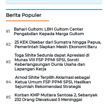
WN
NUSANTARA
Berita Populer
WN
JOGJA
Bahari Gultom: LBH Gultom Center
#1
Pengabdian Kepada Marga Gultom
WN
25 KEK Disebar dari Sumatra hingga Papua,
#2
Pemerintah Siapkan Mesin Ekonomi Baru
JATIM
Toga Sihite Sedunia dapat Apresiasi di
WN
Munas VIII FSP PPMI SPSI, Soroti
#3
Keberlangsungan Dunia Usaha dan
BALI
Lapangan Kerja
Arnod Sihite Terpilih Aklamasi sebagai
WN
#4
Ketua Umum FSP PPMI SPSI, Hasilkan
KALBAR
Sejumlah Rekomendasi Strategis
Korban KMP Mutiara Santosa 2, Sebanyak
WN
#5
232 Orang Dievakuasi 5 Meninggal
KALTENG