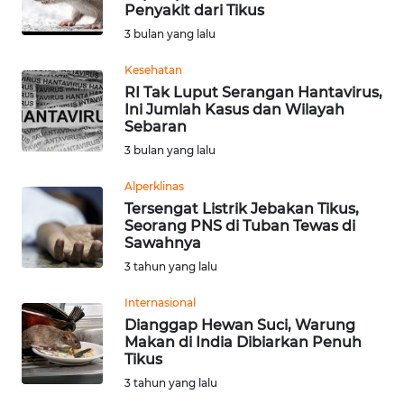
SAINS-TEKNO
Penyakit dari Tikus
3 bulan yang lalu
KESEHATAN
Kesehatan
RI Tak Luput Serangan Hantavirus,
Ini Jumlah Kasus dan Wilayah
INTERNASIONAL
Sebaran
3 bulan yang lalu
SERBA-SERBI
Alperklinas
Tersengat Listrik Jebakan Tikus,
PENDIDIKAN
Seorang PNS di Tuban Tewas di
Sawahnya
OLAHRAGA
3 tahun yang lalu
Internasional
OPINI
Dianggap Hewan Suci, Warung
Makan di India Dibiarkan Penuh
Tikus
EDITORIAL
3 tahun yang lalu