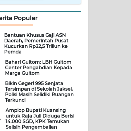
erita Populer
Bantuan Khusus Gaji ASN
Daerah, Pemerintah Pusat
Kucurkan Rp22,5 Triliun ke
Pemda
Bahari Gultom: LBH Gultom
2
Center Pengabdian Kepada
Marga Gultom
Bikin Geger! 995 Senjata
Tersimpan di Sekolah Jaksel,
3
Polisi Masih Selidiki Ruangan
Terkunci
Amplop Bupati Kuansing
untuk Raja Juli Diduga Berisi
4
14.000 SGD, KPK Temukan
Selisih Pengembalian