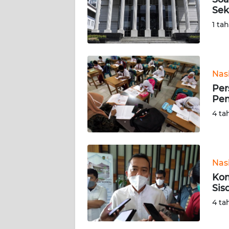
KARIR
Sek
1 ta
DISCLAIMER
Wahana
News
Nas
Regional
Per
Pem
WN
4 ta
SUMUT
WN
JAKARTA
Nas
Kom
WN
Sis
JABAR
4 ta
WN
BANTEN