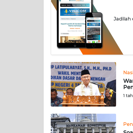
INDEKS
BERITA
Jadilah
KONTAK
KAMI
INFO
IKLAN
TENTANG
Nas
KAMI
Wa
Pem
PEDOMAN
1 ta
MEDIA
SIBER
REDAKSI
Pen
Soa