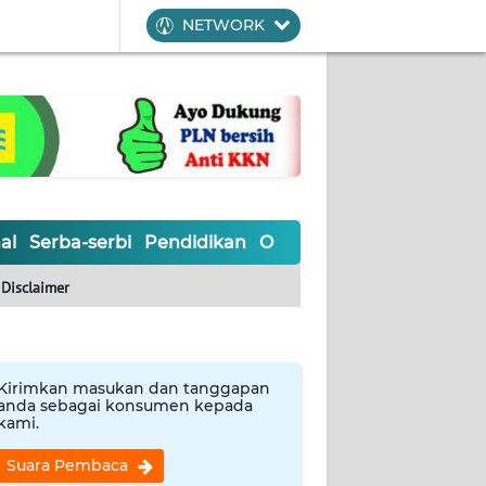
NETWORK
al
Serba-serbi
Pendidikan
Olahraga
Opini
Editoria
Disclaimer
Kirimkan masukan dan tanggapan
anda sebagai konsumen kepada
kami.
Suara Pembaca