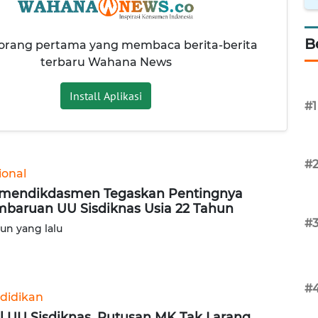
B
 orang pertama yang membaca berita-berita
terbaru Wahana News
Install Aplikasi
#1
#
ional
mendikdasmen Tegaskan Pentingnya
baruan UU Sisdiknas Usia 22 Tahun
#
hun yang lalu
#
didikan
l UU Sisdiknas, Putusan MK Tak Larang