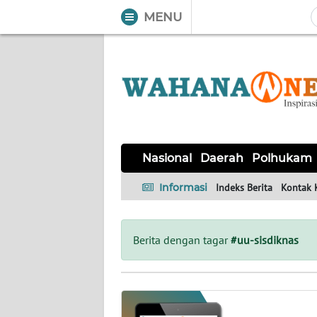
MENU
WAHANA
Tutup
TV
NASIONAL
DAERAH
POLHUKAM
KRIMINAL
EKUIN
SAINS-
KESEHATAN
INTERNASIONAL
Nasional
Daerah
Polhukam
TEKNO
Informasi
Indeks Berita
Kontak 
SERBA-
PENDIDIKAN
OLAHRAGA
OPINI
SERBI
Berita dengan tagar
#uu-sisdiknas
EDITORIAL
Informasi