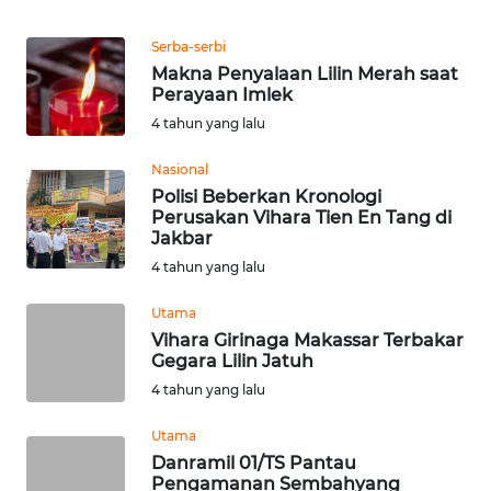
Informasi
Serba-serbi
INDEKS
Makna Penyalaan Lilin Merah saat
BERITA
Perayaan Imlek
4 tahun yang lalu
KONTAK
KAMI
Nasional
Polisi Beberkan Kronologi
Perusakan Vihara Tien En Tang di
INFO
Jakbar
IKLAN
4 tahun yang lalu
TENTANG
Utama
KAMI
Vihara Girinaga Makassar Terbakar
Gegara Lilin Jatuh
PEDOMAN
4 tahun yang lalu
MEDIA
SIBER
Utama
Danramil 01/TS Pantau
Pengamanan Sembahyang
REDAKSI