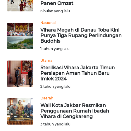
SAINS-TEKNO
Panen Omzet
6 bulan yang lalu
KESEHATAN
Nasional
Vihara Megah di Danau Toba Kini
Punya Tiga Rupang Perlindungan
INTERNASIONAL
Buddhis
1 tahun yang lalu
SERBA-SERBI
Utama
Sterilisasi Vihara Jakarta Timur:
PENDIDIKAN
Persiapan Aman Tahun Baru
Imlek 2024
OLAHRAGA
2 tahun yang lalu
Daerah
OPINI
Wali Kota Jakbar Resmikan
Penggunaan Rumah Ibadah
Vihara di Cengkareng
EDITORIAL
3 tahun yang lalu