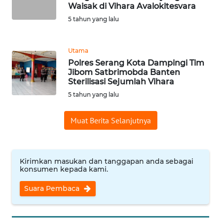
Waisak di Vihara Avalokitesvara
5 tahun yang lalu
KARIR
DISCLAIMER
Utama
Polres Serang Kota Dampingi Tim
Jibom Satbrimobda Banten
Wahana
Sterilisasi Sejumlah Vihara
News
Regional
5 tahun yang lalu
WN
Muat Berita Selanjutnya
SUMUT
WN
Kirimkan masukan dan tanggapan anda sebagai
JAKARTA
konsumen kepada kami.
Suara Pembaca
WN
JABAR