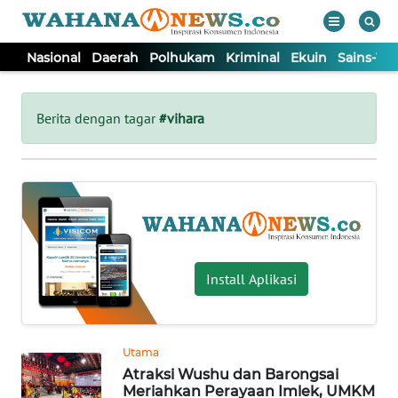
Nasional
Daerah
Polhukam
Kriminal
Ekuin
Sains-Te
WAHANA
Tutup
TV
Berita dengan tagar
#vihara
NASIONAL
DAERAH
POLHUKAM
Install Aplikasi
KRIMINAL
Utama
EKUIN
Atraksi Wushu dan Barongsai
Meriahkan Perayaan Imlek, UMKM