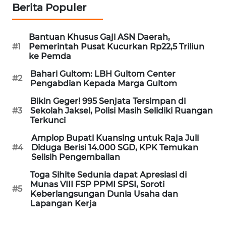
Berita Populer
WN
BANTEN
Bantuan Khusus Gaji ASN Daerah,
WN
#1
Pemerintah Pusat Kucurkan Rp22,5 Triliun
ke Pemda
NTT
Bahari Gultom: LBH Gultom Center
#2
WN
Pengabdian Kepada Marga Gultom
KEPRI
Bikin Geger! 995 Senjata Tersimpan di
#3
Sekolah Jaksel, Polisi Masih Selidiki Ruangan
Terkunci
WN
PAPUA
Amplop Bupati Kuansing untuk Raja Juli
#4
Diduga Berisi 14.000 SGD, KPK Temukan
Selisih Pengembalian
WN
PAPUA
Toga Sihite Sedunia dapat Apresiasi di
BARAT
Munas VIII FSP PPMI SPSI, Soroti
#5
Keberlangsungan Dunia Usaha dan
Lapangan Kerja
WN
RIAU