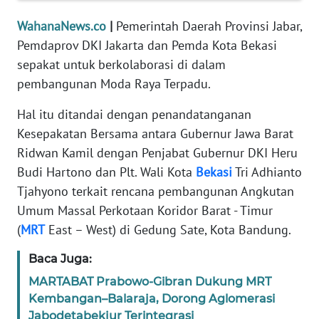
Informasi
WahanaNews.co
|
Pemerintah Daerah Provinsi Jabar,
INDEKS
Pemdaprov DKI Jakarta dan Pemda Kota Bekasi
BERITA
sepakat untuk berkolaborasi di dalam
pembangunan Moda Raya Terpadu.
KONTAK
KAMI
Hal itu ditandai dengan penandatanganan
Kesepakatan Bersama antara Gubernur Jawa Barat
INFO
Ridwan Kamil dengan Penjabat Gubernur DKI Heru
IKLAN
Budi Hartono dan Plt. Wali Kota
Bekasi
Tri Adhianto
Tjahyono terkait rencana pembangunan Angkutan
TENTANG
Umum Massal Perkotaan Koridor Barat - Timur
KAMI
(
MRT
East – West) di Gedung Sate, Kota Bandung.
PEDOMAN
Baca Juga:
MEDIA
SIBER
MARTABAT Prabowo-Gibran Dukung MRT
Kembangan–Balaraja, Dorong Aglomerasi
REDAKSI
Jabodetabekjur Terintegrasi