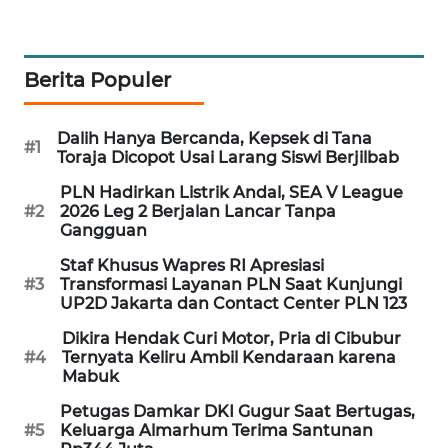
MAWAKA
ID
Berita Populer
MARTABAT
NET
Dalih Hanya Bercanda, Kepsek di Tana
#1
Toraja Dicopot Usai Larang Siswi Berjilbab
PLN
PLN Hadirkan Listrik Andal, SEA V League
WATCH
#2
2026 Leg 2 Berjalan Lancar Tanpa
Gangguan
MKLI
Staf Khusus Wapres RI Apresiasi
#3
Transformasi Layanan PLN Saat Kunjungi
UP2D Jakarta dan Contact Center PLN 123
LPKKI
Dikira Hendak Curi Motor, Pria di Cibubur
#4
Ternyata Keliru Ambil Kendaraan karena
LKKI
Mabuk
Petugas Damkar DKI Gugur Saat Bertugas,
KOPEKLIN
#5
Keluarga Almarhum Terima Santunan