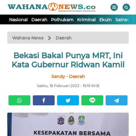
Nasional
Daerah
Polhukam
Kriminal
Ekuin
Sains-Te
WAHANA
Tutup
TV
Wahana News
Daerah
NASIONAL
Bekasi Bakal Punya MRT, Ini
Kata Gubernur Ridwan Kamil
DAERAH
Sandy - Daerah
Sabtu, 18 Februari 2023 - 19:19 WIB
POLHUKAM
KRIMINAL
EKUIN