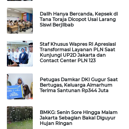
WAHANA
SPORT
Dalih Hanya Bercanda, Kepsek di
Tana Toraja Dicopot Usai Larang
Siswi Berjilbab
WAHANA
UMKM
Staf Khusus Wapres RI Apresiasi
Transformasi Layanan PLN Saat
WAHANA
Kunjungi UP2D Jakarta dan
SELEB
Contact Center PLN 123
WAHANA
PERSONA
Petugas Damkar DKI Gugur Saat
Bertugas, Keluarga Almarhum
Terima Santunan Rp344 Juta
WAHANA
OTOMOTIF
BMKG: Senin Sore Hingga Malam
WAHANA
Jakarta Sebagian Bakal Diguyur
HEALTH
Hujan Ringan