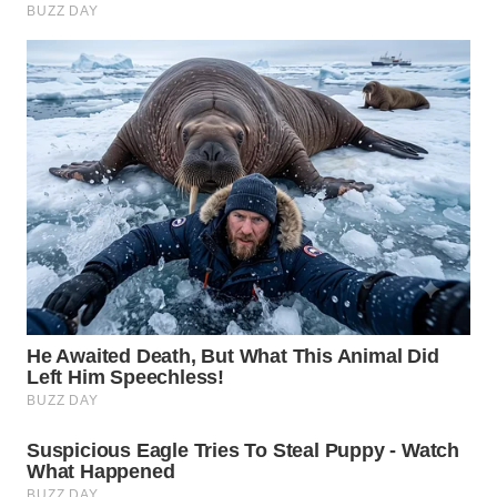
WN
SUMEDANG
WN
CIANJUR
WN
KEPULAUAN
SERIBU
WN
TANGERANG
WN
BINJAI
WN
CIREBON