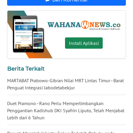
WN
BABEL
WN
SUMBAR
Install Aplikasi
WN
SUMSEL
Berita Terkait
WN
MARTABAT Prabowo-Gibran Nilai MRT Lintas Timur–Barat
BENGKULU
Penguat Integrasi Jabodetabekjur
WN
LAMPUNG
Duet Pramono–Rano Perlu Mempertimbangkan
Penggantian Kadishub DKI Syafrin Liputo, Telah Menjabat
Lebih dari 6 Tahun
WN
JATENG