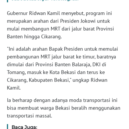
Gubernur Ridwan Kamil menyebut, program ini
KARIR
merupakan arahan dari Presiden Jokowi untuk
mulai membangun MRT dari jalur barat Provinsi
DISCLAIMER
Banten hingga Cikarang.
Wahana
"Ini adalah arahan Bapak Presiden untuk memulai
News
Regional
pembangunan MRT jalur barat ke timur, baratnya
dimulai dari Provinsi Banten Balaraja, DKI di
WN
Tomang, masuk ke Kota Bekasi dan terus ke
SUMUT
Cikarang, Kabupaten Bekasi," ungkap Ridwan
Kamil.
WN
JAKARTA
Ia berharap dengan adanya moda transportasi ini
bisa membuat warga Bekasi beralih menggunakan
WN
transportasi massal.
JABAR
Baca Juga: