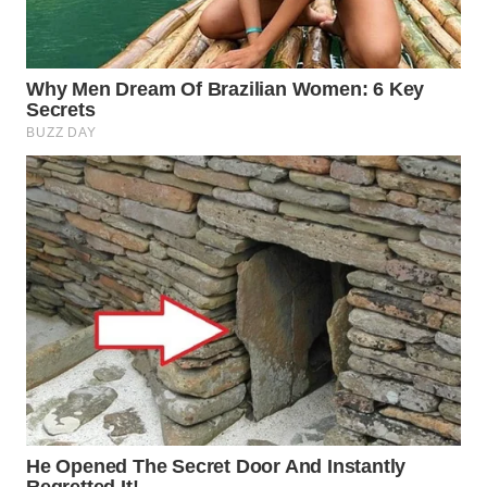
Wahana
Media
Group
WAHANA
NEWS
WAHANA
TANI
WAHANA
ADVOKAT
WAHANA
INFRASTRUKTUR
WAHANA
KONSUMEN