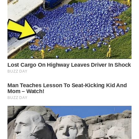
WN
PRIANGAN
TIMUR
WN
SEMARANG
WN
SOLO
WN
BOROBUDUR
WN
MADURA
WN
SURABAYA