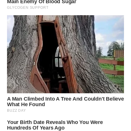
WN
BOGOR
WN
DEPOK
WN
TAPANULI
UTARA
WN
SAMOSIR
WN
PADANG
LAWAS