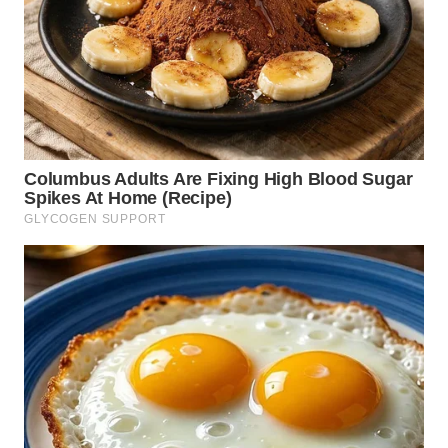
WN
TAPANULI
SELATAN
WN
TANJUNG
LESUNG
WN
KARO
WN
SIMALUNGUN
WN
LABUHANBATU
WN