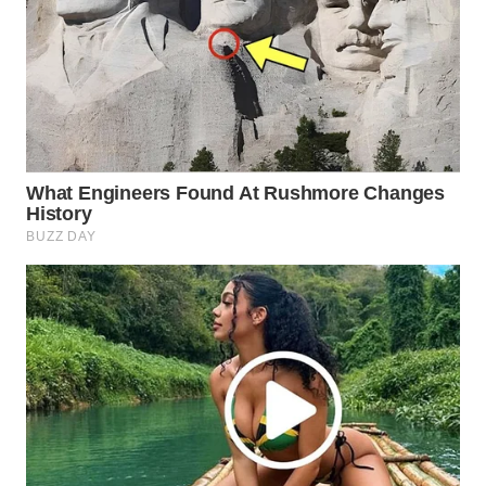
WN
NATUNA
WN
BINTAN
WN
MANDALIKA
WN
LIKUPANG
WN
LABUANBAJO
WN
BORNEO