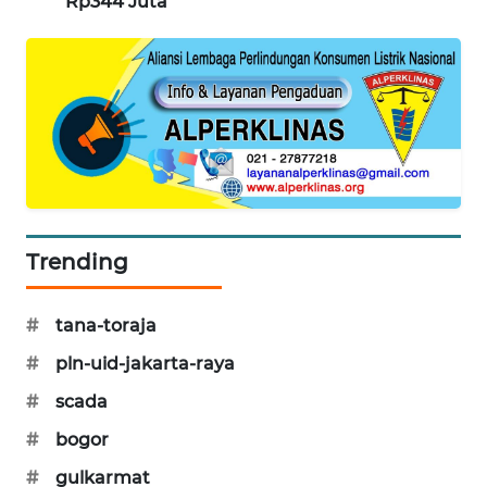
Rp344 Juta
PORTAL
KONSUMEN
FORWAMKI
ALPERKLINAS
FORJASIDA
Trending
TAMBANG
NEWS
#
tana-toraja
SITUNGIR
#
pln-uid-jakarta-raya
NEWS
#
scada
SIDIKALANG
#
bogor
NEWS
#
gulkarmat