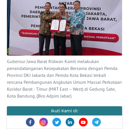
SAINS-TEKNO
KESEHATAN
INTERNASIONAL
SERBA-SERBI
Gubernur Jawa Barat Ridwan Kamil melakukan
PENDIDIKAN
penandatanganan Kesepakatan Bersama dengan Pemda
Provinsi DKI Jakarta dan Pemda Kota Bekasi terkait
rencana Pembangunan Angkutan Umum Massal Perkotaan
OLAHRAGA
Koridor Barat - Timur (MRT East – West) di Gedung Sate,
Kota Bandung. (Biro Adpim Jabar)
OPINI
Ikuti Kami di:
EDITORIAL