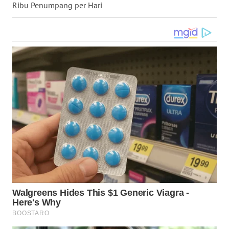
Ribu Penumpang per Hari
WN
KALTARA
WN
KALSEL
WN
KALTIM
WN
SULSEL
WN
GORONTALO
WN
SULUT