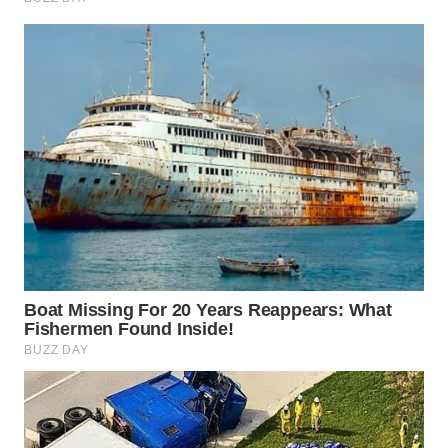
WN
INDRAMAYU
WN
KUNINGAN
WN
MAJALENGKA
WN
SUBANG
WN
SUKABUMI
WN
PURWAKARTA