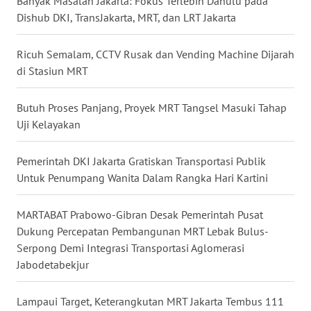
Banyak Masalah Jakarta: Fokus Terlebih Dahulu pada
Dishub DKI, TransJakarta, MRT, dan LRT Jakarta
WN
NUSANTARA
Ricuh Semalam, CCTV Rusak dan Vending Machine Dijarah
WN
di Stasiun MRT
JOGJA
Butuh Proses Panjang, Proyek MRT Tangsel Masuki Tahap
WN
Uji Kelayakan
JATIM
Pemerintah DKI Jakarta Gratiskan Transportasi Publik
WN
Untuk Penumpang Wanita Dalam Rangka Hari Kartini
BALI
MARTABAT Prabowo-Gibran Desak Pemerintah Pusat
WN
Dukung Percepatan Pembangunan MRT Lebak Bulus-
KALBAR
Serpong Demi Integrasi Transportasi Aglomerasi
Jabodetabekjur
WN
KALTENG
Lampaui Target, Keterangkutan MRT Jakarta Tembus 111