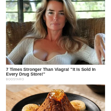
WN
MALUKU
WN
MALUT
WN
DAIRI
WN
DANAU
TOBA
WN
NIAS
WN
LANGKAT