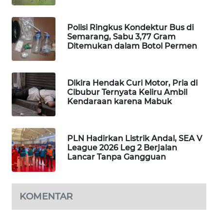
WAHANA
DESA
Polisi Ringkus Kondektur Bus di
WISATA
Semarang, Sabu 3,77 Gram
Ditemukan dalam Botol Permen
LAPAK
WAHANA
Dikira Hendak Curi Motor, Pria di
Wahana
Cibubur Ternyata Keliru Ambil
Network
Kendaraan karena Mabuk
KONSUMEN
LISTRIK
PLN Hadirkan Listrik Andal, SEA V
League 2026 Leg 2 Berjalan
Lancar Tanpa Gangguan
MASYARAKAT
KELISTRIKAN
KOMENTAR
WALINKI
ID