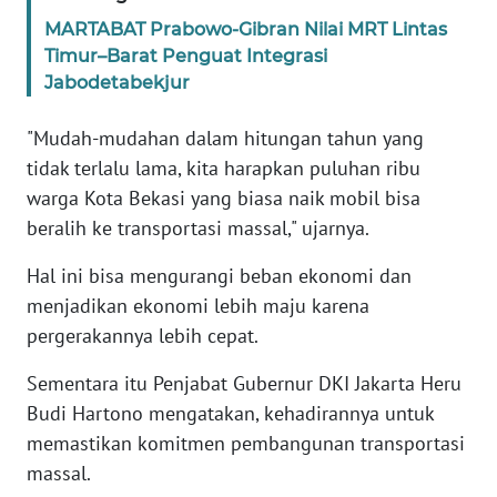
WN
MARTABAT Prabowo-Gibran Nilai MRT Lintas
BANTEN
Timur–Barat Penguat Integrasi
Jabodetabekjur
WN
NTT
"Mudah-mudahan dalam hitungan tahun yang
tidak terlalu lama, kita harapkan puluhan ribu
WN
warga Kota Bekasi yang biasa naik mobil bisa
KEPRI
beralih ke transportasi massal," ujarnya.
WN
Hal ini bisa mengurangi beban ekonomi dan
PAPUA
menjadikan ekonomi lebih maju karena
pergerakannya lebih cepat.
WN
PAPUA
Sementara itu Penjabat Gubernur DKI Jakarta Heru
BARAT
Budi Hartono mengatakan, kehadirannya untuk
memastikan komitmen pembangunan transportasi
WN
massal.
RIAU