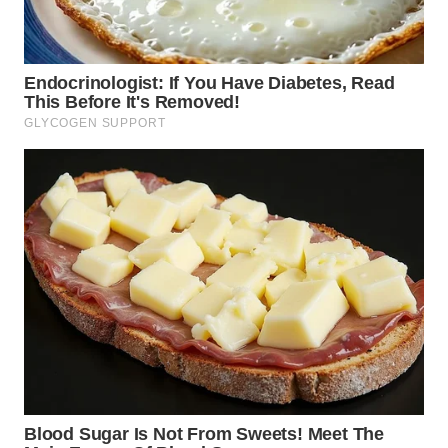
TAPANULI
TENGAH
WN DELI
SERDANG
WN
TEBING
TINGGI
WN
PAKPAK
WN
KARAWANG
WN
BEKASI