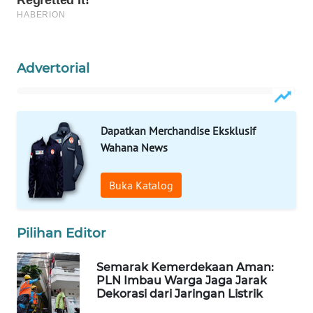
WAHANA
LISTRIK
Advertorial
WAHANA
TRAVEL
WAHANA
Dapatkan Merchandise Eksklusif
TV
Wahana News
WAHANANEWS
Buka Katalog
ID
WAHANANEWS
Pilihan Editor
CO ID
Semarak Kemerdekaan Aman:
WAHANANEWS
PLN Imbau Warga Jaga Jarak
NET
Dekorasi dari Jaringan Listrik