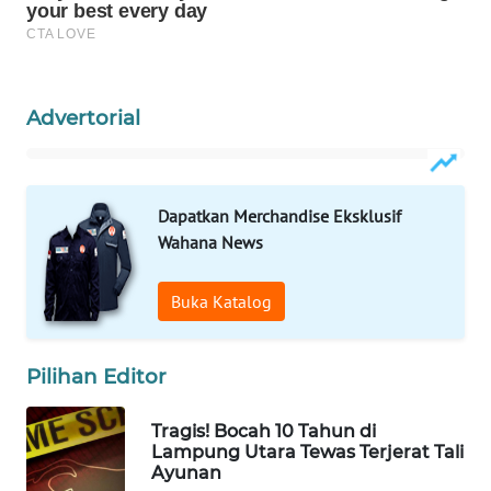
WAHANA
SPORT
WAHANA
Advertorial
UMKM
WAHANA
SELEB
Dapatkan Merchandise Eksklusif
Wahana News
WAHANA
PERSONA
Buka Katalog
WAHANA
Pilihan Editor
OTOMOTIF
Tragis! Bocah 10 Tahun di
WAHANA
Lampung Utara Tewas Terjerat Tali
HEALTH
Ayunan