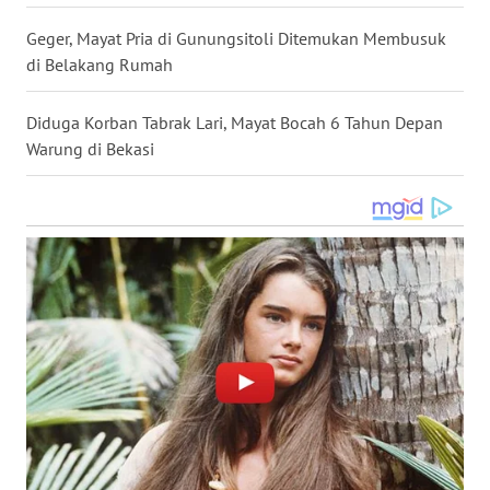
WN
Geger, Mayat Pria di Gunungsitoli Ditemukan Membusuk
NUSANTARA
di Belakang Rumah
WN
Diduga Korban Tabrak Lari, Mayat Bocah 6 Tahun Depan
JOGJA
Warung di Bekasi
WN
JATIM
WN
BALI
WN
KALBAR
WN
KALTENG