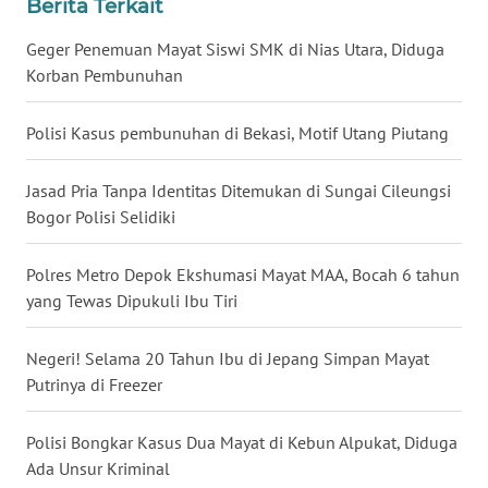
Berita Terkait
WN
Geger Penemuan Mayat Siswi SMK di Nias Utara, Diduga
BABEL
Korban Pembunuhan
WN
Polisi Kasus pembunuhan di Bekasi, Motif Utang Piutang
SUMBAR
Jasad Pria Tanpa Identitas Ditemukan di Sungai Cileungsi
WN
Bogor Polisi Selidiki
SUMSEL
Polres Metro Depok Ekshumasi Mayat MAA, Bocah 6 tahun
WN
BENGKULU
yang Tewas Dipukuli Ibu Tiri
WN
Negeri! Selama 20 Tahun Ibu di Jepang Simpan Mayat
LAMPUNG
Putrinya di Freezer
WN
Polisi Bongkar Kasus Dua Mayat di Kebun Alpukat, Diduga
JATENG
Ada Unsur Kriminal