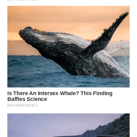
WN
MALUKU
WN
MALUT
WN
DAIRI
WN
DANAU
TOBA
WN
NIAS
WN
LANGKAT