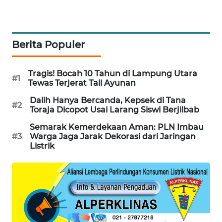
PORTAL
KONSUMEN
Berita Populer
FORWAMKI
ALPERKLINAS
Tragis! Bocah 10 Tahun di Lampung Utara
#1
Tewas Terjerat Tali Ayunan
FORJASIDA
Dalih Hanya Bercanda, Kepsek di Tana
#2
Toraja Dicopot Usai Larang Siswi Berjilbab
TAMBANG
Semarak Kemerdekaan Aman: PLN Imbau
NEWS
#3
Warga Jaga Jarak Dekorasi dari Jaringan
Listrik
SITUNGIR
NEWS
SIDIKALANG
NEWS