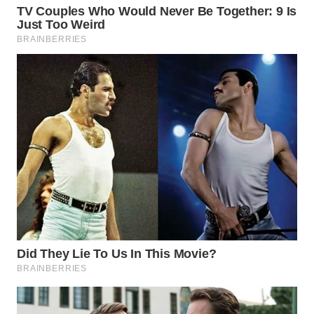
WN
BOGOR
WN
DEPOK
WN
TAPANULI
UTARA
WN
SAMOSIR
WN
PADANG
LAWAS