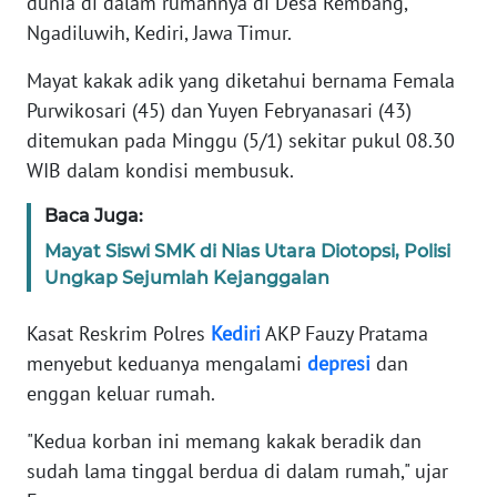
dunia di dalam rumahnya di Desa Rembang,
Informasi
Ngadiluwih, Kediri, Jawa Timur.
INDEKS
Mayat kakak adik yang diketahui bernama Femala
BERITA
Purwikosari (45) dan Yuyen Febryanasari (43)
ditemukan pada Minggu (5/1) sekitar pukul 08.30
KONTAK
KAMI
WIB dalam kondisi membusuk.
Baca Juga:
INFO
IKLAN
Mayat Siswi SMK di Nias Utara Diotopsi, Polisi
Ungkap Sejumlah Kejanggalan
TENTANG
KAMI
Kasat Reskrim Polres
Kediri
AKP Fauzy Pratama
menyebut keduanya mengalami
depresi
dan
PEDOMAN
enggan keluar rumah.
MEDIA
SIBER
"Kedua korban ini memang kakak beradik dan
sudah lama tinggal berdua di dalam rumah," ujar
REDAKSI