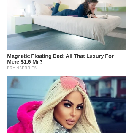
Wahana
Media
Group
WAHANA
NEWS
WAHANA
TANI
WAHANA
ADVOKAT
WAHANA
INFRASTRUKTUR
WAHANA
KONSUMEN