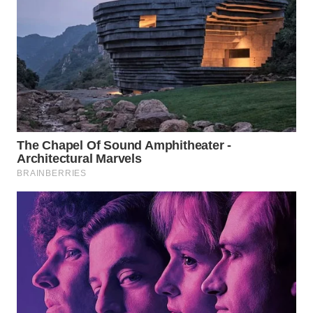
WN
TAPANULI
SELATAN
WN
TANJUNG
LESUNG
WN
KARO
WN
SIMALUNGUN
WN
LABUHANBATU
WN