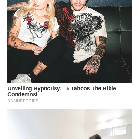
WN
NATUNA
WN
BINTAN
WN
MANDALIKA
WN
LIKUPANG
WN
LABUANBAJO
WN
BORNEO