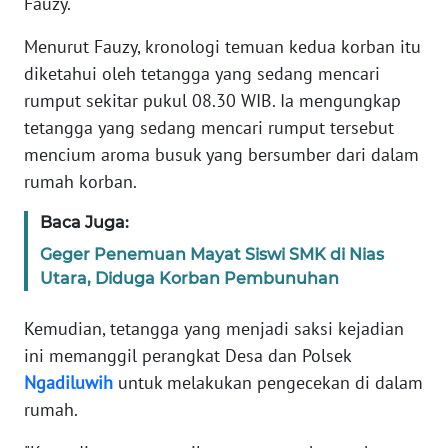
Fauzy.
Menurut Fauzy, kronologi temuan kedua korban itu
KARIR
diketahui oleh tetangga yang sedang mencari
rumput sekitar pukul 08.30 WIB. Ia mengungkap
DISCLAIMER
tetangga yang sedang mencari rumput tersebut
Wahana
mencium aroma busuk yang bersumber dari dalam
News
rumah korban.
Regional
Baca Juga:
WN
Geger Penemuan Mayat Siswi SMK di Nias
SUMUT
Utara, Diduga Korban Pembunuhan
WN
Kemudian, tetangga yang menjadi saksi kejadian
JAKARTA
ini memanggil perangkat Desa dan Polsek
Ngadiluwih
untuk melakukan pengecekan di dalam
WN
rumah.
JABAR