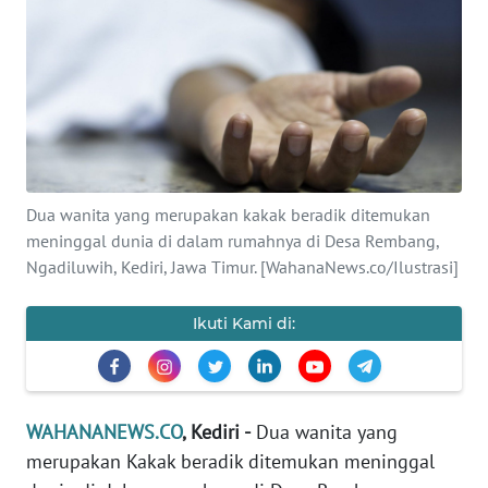
SAINS-TEKNO
KESEHATAN
INTERNASIONAL
SERBA-SERBI
Dua wanita yang merupakan kakak beradik ditemukan
meninggal dunia di dalam rumahnya di Desa Rembang,
PENDIDIKAN
Ngadiluwih, Kediri, Jawa Timur. [WahanaNews.co/Ilustrasi]
OLAHRAGA
Ikuti Kami di:
OPINI
WAHANANEWS.CO
, Kediri -
Dua wanita yang
EDITORIAL
merupakan Kakak beradik ditemukan meninggal