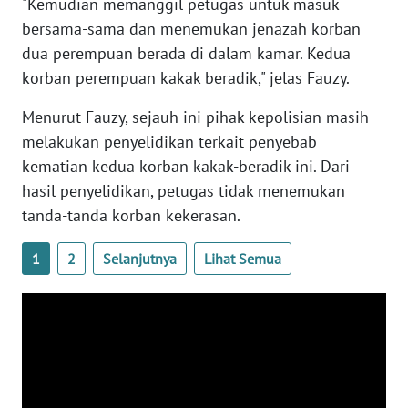
"Kemudian memanggil petugas untuk masuk
WN
bersama-sama dan menemukan jenazah korban
BANTEN
dua perempuan berada di dalam kamar. Kedua
korban perempuan kakak beradik," jelas Fauzy.
WN
NTT
Menurut Fauzy, sejauh ini pihak kepolisian masih
melakukan penyelidikan terkait penyebab
WN
kematian kedua korban kakak-beradik ini. Dari
KEPRI
hasil penyelidikan, petugas tidak menemukan
tanda-tanda korban kekerasan.
WN
PAPUA
1
2
Selanjutnya
Lihat Semua
WN
PAPUA
BARAT
WN
RIAU