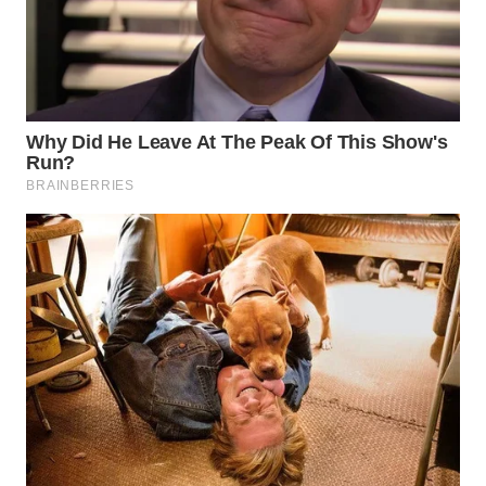
WN
INDRAMAYU
WN
KUNINGAN
WN
MAJALENGKA
WN
SUBANG
WN
SUKABUMI
WN
PURWAKARTA