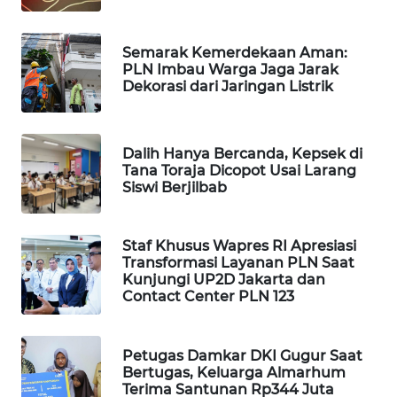
WAHANA
DESA
Semarak Kemerdekaan Aman:
WISATA
PLN Imbau Warga Jaga Jarak
Dekorasi dari Jaringan Listrik
LAPAK
WAHANA
Dalih Hanya Bercanda, Kepsek di
Wahana
Tana Toraja Dicopot Usai Larang
Network
Siswi Berjilbab
KONSUMEN
Staf Khusus Wapres RI Apresiasi
LISTRIK
Transformasi Layanan PLN Saat
Kunjungi UP2D Jakarta dan
MASYARAKAT
Contact Center PLN 123
KELISTRIKAN
Petugas Damkar DKI Gugur Saat
WALINKI
Bertugas, Keluarga Almarhum
ID
Terima Santunan Rp344 Juta