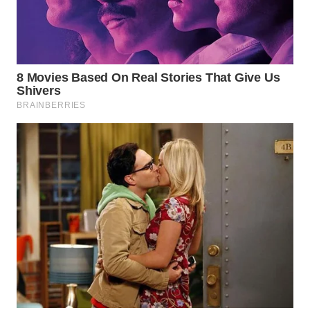
TAPANULI
TENGAH
WN DELI
SERDANG
WN
TEBING
TINGGI
WN
PAKPAK
WN
KARAWANG
WN
BEKASI