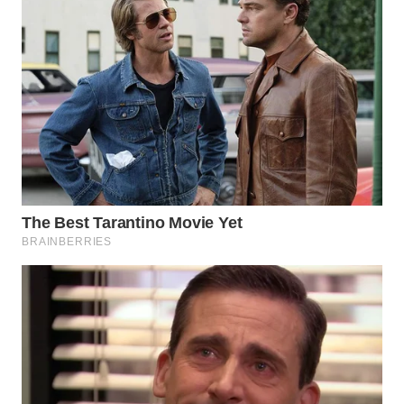
WN
SUMEDANG
WN
CIANJUR
WN
KEPULAUAN
SERIBU
WN
TANGERANG
WN
BINJAI
WN
CIREBON