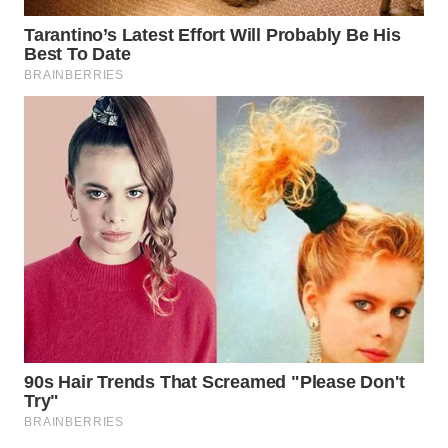
WN
PRIANGAN
TIMUR
WN
SEMARANG
WN
SOLO
WN
BOROBUDUR
WN
MADURA
WN
SURABAYA