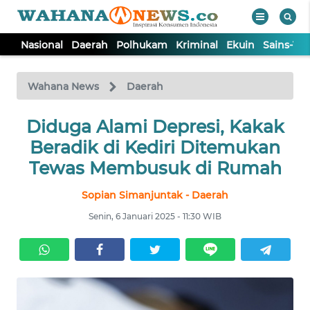
Nasional
Daerah
Polhukam
Kriminal
Ekuin
Sains-Te
WAHANA
Tutup
TV
Wahana News
Daerah
NASIONAL
Diduga Alami Depresi, Kakak
Beradik di Kediri Ditemukan
DAERAH
Tewas Membusuk di Rumah
Sopian Simanjuntak - Daerah
POLHUKAM
Senin, 6 Januari 2025 - 11:30 WIB
KRIMINAL
EKUIN