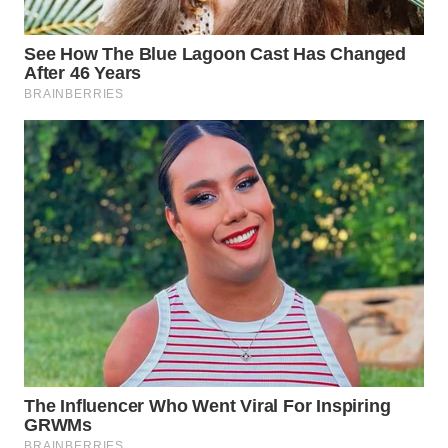
WN
KALTARA
WN
KALSEL
WN
KALTIM
WN
SULSEL
WN
GORONTALO
WN
SULUT