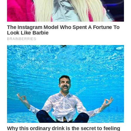
WAHANA
LISTRIK
WAHANA
TRAVEL
WAHANA
TV
WAHANANEWS
ID
WAHANANEWS
CO ID
WAHANANEWS
NET