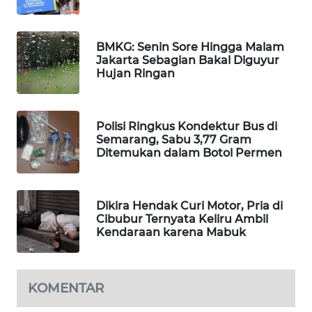
MAWAKA
ID
BMKG: Senin Sore Hingga Malam
Jakarta Sebagian Bakal Diguyur
Hujan Ringan
MARTABAT
NET
Polisi Ringkus Kondektur Bus di
PLN
Semarang, Sabu 3,77 Gram
WATCH
Ditemukan dalam Botol Permen
MKLI
Dikira Hendak Curi Motor, Pria di
LPKKI
Cibubur Ternyata Keliru Ambil
Kendaraan karena Mabuk
LKKI
KOMENTAR
KOPEKLIN